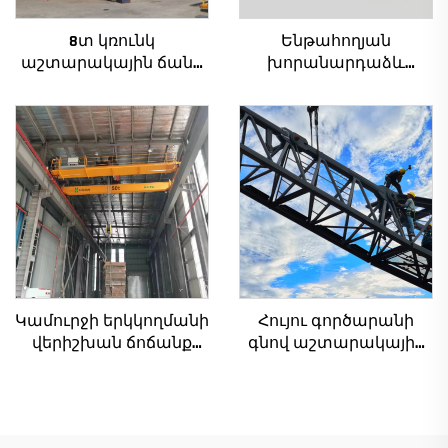
8տ կռունկ
Ենթահողյան
աշտարակային ճանկ
խորանարդաձև
QTZ80 չինական կռունկ
թաքցված լարի
մրցունակ գնով
ամրակալման սարքեր
հորիզոնական
ուղղությամբ
հորատման մեքենա
Կամուրջի երկկողմանի
Հույու գործարանի
վերիշխան ճոճանք
գնով աշտարակային
35/50տ էլեկտրական
ճանկեր 4 տոննա 5
ճոճանք կրաններ
տոննա 6 տոննա 8
8/10/20/30/35
տոննա մոդելներ
տնտեսական
շինարարական