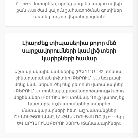
Siemens մոտորներ, որոնք թույլ են տալիս ավելի
քան 8000 ժամ կայուն շահագործման գոտիներ
առանց խոշոր վերանորոգման:
Լիարժեք տիպասերիա բոլոր մեծ
սարքավորումների կամ լիֆտերի
կարիքների համար
Աշտարակային ճանճերից (ԲԵՐՈՒՄ 4-12 տոննա),
շինարարական լիֆտեր (ԲԵՐՈՒՄ 1250 կգ) բացի,
մենք նաև ներմուծել ենք բետոնե վահանակներ
(ԲԵՐՈՒՄ 10+ տոննա) և բազմագործառույթ խրող
մեքենաներ (ԲԵՐՈՒՄ 8-14 տոննա): Դուք կարող եք
կատարել աշխատանքներ տարբեր
մատակարարների հետ. աշխատանքներ
ՇԻՆՈՒԹՅՈՒՆՆԵՐ, ԵՆԹԱԿԱՌՈՒՑՎԱԾՔ (կ mostեր)
ԵՎ ԱՐԴՅՈՒՆԱԲԵՐՈՒԹՅՈՒՆ (ճանապարհներ):