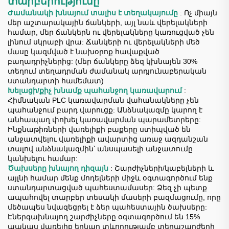
տարբերությունը
Ժամանակի խնայում տալիս է տեղակայումը
: Ոչ միայն
մեր աշտարակային ճանկերի, այլ նաև վերելակների
համար, մեր ճանկերն ու վերելակները կառուցված չեն
լինում սկրաբի վրա: Ճանկերի ու վերելակների մեծ
մասը կազմված է նախօրոք հավաքված
բաղադրիչներից: (մեր ճանկերը ձեզ կխնայեն 30%
տեղում տեղադրման ժամանակ արդյունաբերական
ստանդարտի համեմատ)
Խելացի/քիչ խնամք պահանջող կառավարում
:
Հիմնական PLC կառավարման վահանակները չեն
պահանջում բարդ վարուցք: Անձնակազմը կարող է
անհապաղ փոխել կառավարման պարամետրերը:
Ինքնաթիռների վառելիքի բաքերը ստիպված են
անջատվելու վառելիքի ավարտից առաջ ազդանշան
տալով անձնակազմին՝ անսպասելի անջատումը
կանխելու համար:
Ծախսերը խնայող դիզայն
: Շարժիչների/կաբելների և
այլնի համար մենք մոդելների միջև օգտագործում ենք
ստանդարտացված պահեստամասեր: Ձեզ չի պետք
ապահովել տարբեր տեսակի մասերի բազմացումը, որը
մեծապես նվազեցրել է ձեր պահեստային ծախսերը:
Էներգախնայող շարժիչները օգտագործում են 15%
պակաս վառելիք երկար տևողությամբ տեղաշարժերի