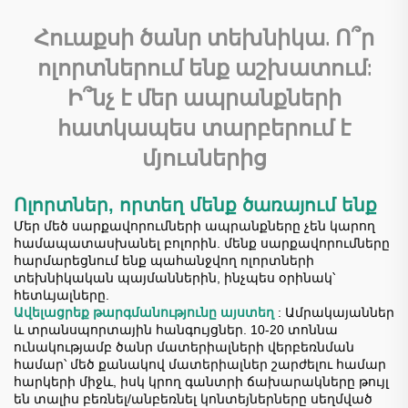
հնարավորություններ
հրապարակների
արդյունաբերական
համար
Հուաքսի ծանր տեխնիկա. Ո՞ր
սարքավորումներ և
սարքեր վաճառքի
ոլորտներում ենք աշխատում:
համար
Ի՞նչ է մեր ապրանքների
հատկապես տարբերում է
մյուսներից
Ոլորտներ, որտեղ մենք ծառայում ենք
Մեր մեծ սարքավորումների ապրանքները չեն կարող
համապատասխանել բոլորին. մենք սարքավորումները
հարմարեցնում ենք պահանջվող ոլորտների
տեխնիկական պայմաններին, ինչպես օրինակ՝
հետևյալները.
Ավելացրեք թարգմանությունը այստեղ
: Ամրակայաններ
և տրանսպորտային հանգույցներ. 10-20 տոննա
ունակությամբ ծանր մատերիալների վերբեռնման
համար՝ մեծ քանակով մատերիալներ շարժելու համար
հարկերի միջև, իսկ կրող գանտրի ճախարակները թույլ
են տալիս բեռնել/անբեռնել կոնտեյներները սեղմված