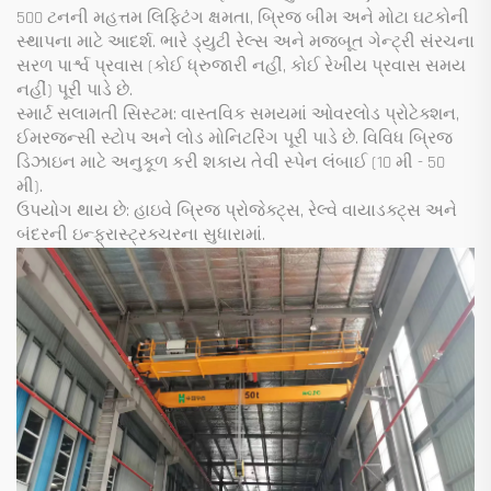
500 ટનની મહત્તમ લિફ્ટિંગ ક્ષમતા, બ્રિજ બીમ અને મોટા ઘટકોની
સ્થાપના માટે આદર્શ. ભારે ડ્યુટી રેલ્સ અને મજબૂત ગેન્ટ્રી સંરચના
સરળ પાર્શ્વ પ્રવાસ (કોઈ ધ્રુજારી નહીં, કોઈ રેખીય પ્રવાસ સમય
નહીં) પૂરી પાડે છે.
સ્માર્ટ સલામતી સિસ્ટમ: વાસ્તવિક સમયમાં ઓવરલોડ પ્રોટેક્શન,
ઈમરજન્સી સ્ટોપ અને લોડ મોનિટરિંગ પૂરી પાડે છે. વિવિધ બ્રિજ
ડિઝાઇન માટે અનુકૂળ કરી શકાય તેવી સ્પેન લંબાઈ (10 મી - 50
મી).
ઉપયોગ થાય છે: હાઇવે બ્રિજ પ્રોજેક્ટ્સ, રેલ્વે વાયાડક્ટ્સ અને
બંદરની ઇન્ફ્રાસ્ટ્રક્ચરના સુધારામાં.