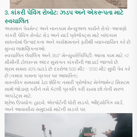
3. કાંકરી પેવિંગ રોબોટ: ઝડપ અને એકરૂપતા માટે
સ્વચાલિત
અસમાન પેવમેન્ટ અને નાનકામ મેન્યુઅલ કાર્યને રોકો—આપણો
કાંકરી પેવિંગ રોબોટ રોડ અને યાર્ડ પ્રોજેક્ટ્સ માટે બાંધકામ
સાધનોમાં ઉત્પાદકતા અને કાર્યક્ષમતાને ફરીથી વ્યાખ્યાયિત કરે છે.
મુખ્ય લાક્ષણિકતાઓ:
સ્વચાલિત લેવલિંગ અને 360° મેન્યુવરેબિલિટી: આખા કામ માટે ±2
મીમીની ટોલરન્સ અંદર સુસંગત કાંકરીની જાડાઈ જાળવે છે.
શ્રમ સમય 40% ઘટાડે છે: દરરોજ 500 મી2 - 1200 મી2 સુધી પેવ કરે
છે (તમારા કામના પ્રકાર પર આધારિત).
વાસ્તવિક સમયમાં ડેટા શેરિંગ: તમારી પ્રોજેક્ટ મેનેજમેન્ટ સિસ્ટમ
સાથે જોડાણ કરીને તમે કેટલી પ્રગતિ કરી રહ્યા છો તેની સરળ
અપડેટ્સ માટે.
શ્રેષ્ઠ ઉપયોગ: હાઇવે, એરપોર્ટની ધોરી સડકો, ઔદ્યોગિક યાર્ડ,
અને આવાસીય સમુદાયો માટેની સડકો પર.