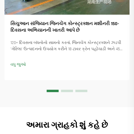
સિચુઆન સંજિયાન જિનચેંગ કોન્સ્ટ્રક્શન મશીનરી 150-
દિવસના અભિયાનની ખાતરી આપે છે
120+ દિવસના બંધનોનો સામનો કરતાં, જિનચેંગ કોન્સ્ટ્રક્શને ઝડપી
'ગેરિલા' ઉત્પાદનનો ઉપયોગ કરીને 18 ટાવર ક્રેન પહોંચાડી અને 45+
નવા ઓર્ડર સુનિશ્ચિત કર્યા. કેવી રીતે ઉત્પાદન ચાલુ રાખ્યું તે જુઓ.
વધુ માહિતી મેળવો.
વધુ જુઓ
અમારા ગ્રાહકો શું કહે છે