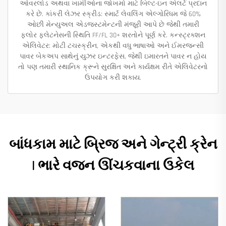
ઓવરલોડ અથવા ખામીઓના જોખમો માટે બિલ્ટ-ઇન એલર્ટ પ્રદાન
કરે છે. કાંકરી લેઝર સ્ક્રીડ: સ્માર્ટ લેવલિંગ એલ્ગોરિધમ જે 60%
ઓછી મેન્યુઅલ એડજસ્ટમેન્ટની મંજૂરી આપે છે જેથી તમારી
ફ્લોર ફ્લેટનેસની સ્થિતિ FF/FL 30+ શરતોને પૂર્ણ કરે. કન્સ્ટ્રક્શન
એલિવેટર: મોટી ટચસ્ક્રીન, એકથી વધુ ભાષાઓ અને ઈમરજન્સી
પાવર બેકઅપ સાથેનું યુઝર ઇન્ટરફેસ, જેથી ઇમારતને પાવર ન હોય
તો પણ તમારી સ્થાનિક ક્રૂને સુરક્ષિત અને કાર્યક્ષમ રીતે એલિવેટરનો
ઉપયોગ કરી શકાય.
બાંધકામ માટે બ્રિજ અને ગેન્ટ્રી ક્રેન
| ભારે વજન ઊંચકવાના ઉકેલ