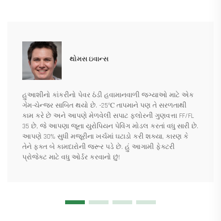
થોમસ ઇવાન્સ
હુઆશીનો કાંકરીનો પેવર ઠંડી હવામાનવાળી જગ્યાઓ માટે એક
ગેમ-ચેન્જર સાબિત થયો છે. -25℃ તાપમાને પણ તે સરળતાથી
કામ કરે છે અને આપણે મેળવેલી સપાટ ફ્લોરની ગુણવત્તા FF/FL
35 છે, જે આપણા જૂના યુરોપિયન પેવિંગ મોડલ કરતાં વધુ સારી છે.
આપણે 30% સુધી મજૂરીના ખર્ચમાં ઘટાડો કરી શક્યા, કારણ કે
તેને ફક્ત બે કામદારોની જરૂર પડે છે. હું આગામી ફેક્ટરી
પ્રોજેક્ટ માટે વધુ ઓર્ડર કરવાનો છું!