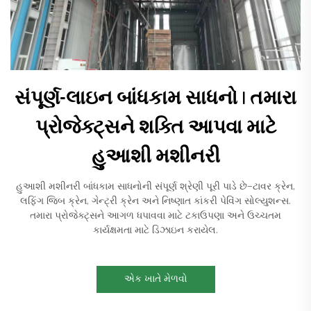
સંપૂર્ણ-લાઇન બાંધકામ સાધનો | તમારા
પ્રોજેક્ટ્સને શક્તિ આપવા માટે
હુઆશી મશીનરી
હુઆશી મશીનરી બાંધકામ સાધનોની સંપૂર્ણ શ્રેણી પૂરી પાડે છે—ટાવર ક્રેન,
લફિંગ જિબ ક્રેન, ગેન્ટ્રી ક્રેન અને નિષ્ણાત કાંકરી પેવિંગ સોલ્યુશન્સ.
તમારા પ્રોજેક્ટ્સને આગળ ધપાવવા માટે ટકાઉપણા અને ઉચ્ચતમ
કાર્યક્ષમતા માટે ડિઝાઇન કરાયેલ.
એક ખાતે મેળવો