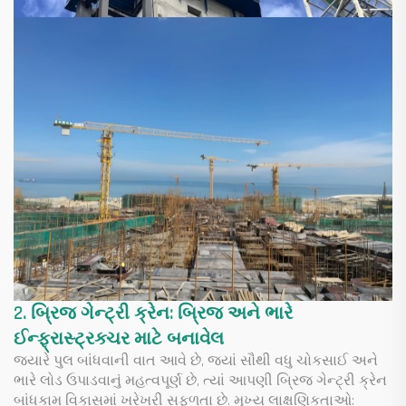
2. બ્રિજ ગેન્ટ્રી ક્રેન: બ્રિજ અને ભારે
ઈન્ફ્રાસ્ટ્રક્ચર માટે બનાવેલ
જ્યારે પુલ બાંધવાની વાત આવે છે, જ્યાં સૌથી વધુ ચોકસાઈ અને
ભારે લોડ ઉપાડવાનું મહત્વપૂર્ણ છે, ત્યાં આપણી બ્રિજ ગેન્ટ્રી ક્રેન
બાંધકામ વિકાસમાં ખરેખરી સફળતા છે. મુખ્ય લાક્ષણિકતાઓ: