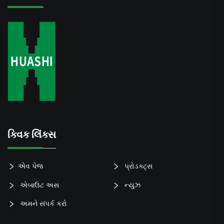
ક્વિક લિંક્સ
એવ પેજ
પ્રોડક્ટ્સ
એબાઉટ અસ
ન્યુઝ
અમને સંપર્ક કરો