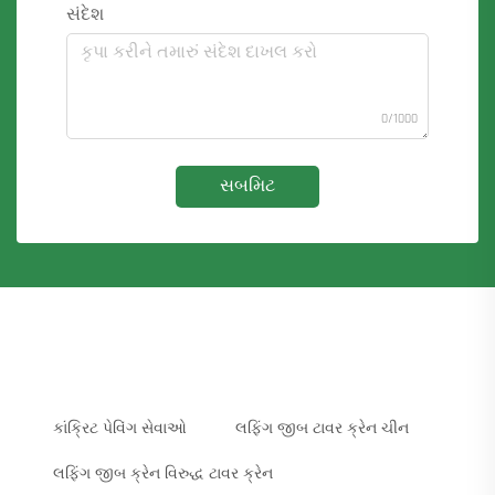
સંદેશ
0/1000
સબમિટ
કાંક્રિટ પેવિંગ સેવાઓ
લફિંગ જીબ ટાવર ક્રેન ચીન
લફિંગ જીબ ક્રેન વિરુદ્ધ ટાવર ક્રેન