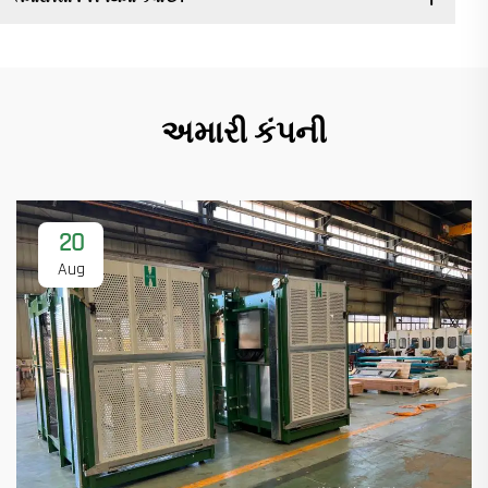
અમારી કંપની
20
Aug