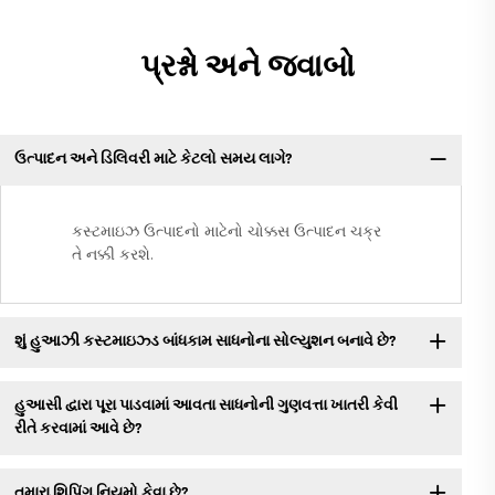
પ્રશ્નો અને જવાબો
ઉત્પાદન અને ડિલિવરી માટે કેટલો સમય લાગે?
કસ્ટમાઇઝ ઉત્પાદનો માટેનો ચોક્કસ ઉત્પાદન ચક્ર
તે નક્કી કરશે.
શું હુઆઝી કસ્ટમાઇઝ્ડ બાંધકામ સાધનોના સોલ્યુશન બનાવે છે?
હુઆસી દ્વારા પૂરા પાડવામાં આવતા સાધનોની ગુણવત્તા ખાતરી કેવી
રીતે કરવામાં આવે છે?
તમારા શિપિંગ નિયમો કેવા છે?