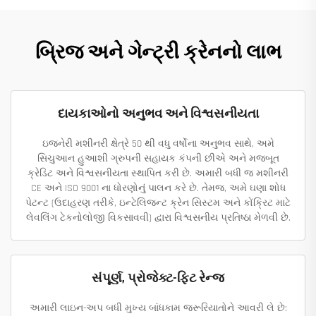
બ્રિજ અને ગેન્ટ્રી ક્રેનનો લાભ
દાયકાઓનો અનુભવ અને વિશ્વસનીયતા
ઇજનેરી મશીનરી ક્ષેત્રે 50 થી વધુ વર્ષોના અનુભવ સાથે, અમે
સિચુઆન હુઆશી ગ્રુપની સહાયક કંપની છીએ અને મજબૂત
ક્રેડિટ અને વિશ્વસનીયતા સ્થાપિત કરી છે. અમારી બધી જ મશીનરી
CE અને ISO 9001 ના ધોરણોનું પાલન કરે છે. તેમજ, અમે ઘણા શોધ
પેટન્ટ (ઉદાહરણ તરીકે, ઇન્ટેલિજન્ટ ક્રેન સિસ્ટમ અને કોંક્રિટ માટે
લેવલિંગ ટેકનોલોજી વિકસાવવી) દ્વારા વિશ્વસનીય પ્રતિષ્ઠા મેળવી છે.
સંપૂર્ણ, પ્રોજેક્ટ-ફિટ રેન્જ
અમારી લાઇન-અપ બધી મુખ્ય બાંધકામ જરૂરિયાતોને આવરી લે છે: