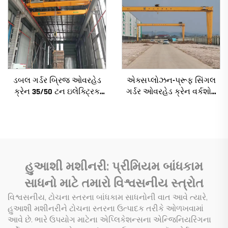
ડબલ ગર્ડર બ્રિજ ઓવરહેડ
એક્સપ્લોઝન-પ્રૂફ સિંગલ
ક્રેન 35/50 ટન ઇલેક્ટ્રિક
ગર્ડર ઓવરહેડ ક્રેન વર્કશોપ
ક્રેન ક્રેન 8/10/20/30/35
ક્રેન 2/3.2/8/10/16t
સ્પેન ઔદ્યોગિક મશીનરી
ટ્રાવેલિંગ બ્રિજ ક્રેન મિની
અને સાધનો વેચાણ માટે
પુએન્ટે ગ્રુઆ કિંમત
હુઆશી મશીનરી: પ્રીમિયમ બાંધકામ
સાધનો માટે તમારો વિશ્વસનીય સ્ત્રોત
વિશ્વસનીય, ટોચના સ્તરના બાંધકામ સાધનોની વાત આવે ત્યારે,
હુઆશી મશીનરીને ટોચના સ્તરના ઉત્પાદક તરીકે ઓળખવામાં
આવે છે. ભારે ઉપયોગ માટેના એપ્લિકેશન્સના એન્જિનિયરિંગના