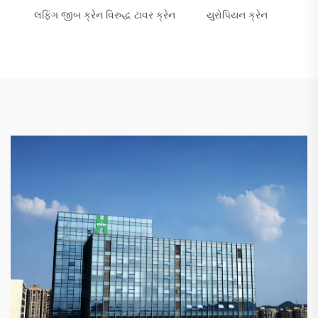
લફિંગ જીબ ક્રેન વિરુદ્ધ ટાવર ક્રેન
યુરોપિયન ક્રેન