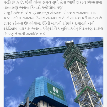
પ્રતિરોધક છે, જેથી લાંબા સમય સુધી સેવા આપી શકાય (ભેજવાળા
વાતાવરણ અથવા કિનારી પ્રદેશોમાં પણ).
સંપૂર્ણ ક્રેનને એક પ્રમાણભૂત મોડલના સેટઅપ સમયના 30%
કરતા ઓછા સમયમાં ડિસએસેમ્બલ અને એસેમ્બલ કરી શકાય છે.
ટાવર ક્રેનના ઉપયોગોમાં ઊંચી માળની રહેણાંક ઇમારતો, નવી
સ્ટેડિયમ બાંધકામ અથવા ઔદ્યોગિક સુવિધાઓનું વિસ્તરણ સામેલ
છે, પણ તેનાથી મર્યાદિત નથી.