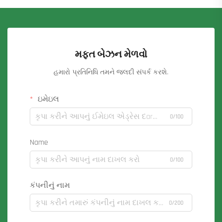
મફત બેઝન મેળવો
હમારો પ્રતિનિધિ તમને જલદી સંપર્ક કરશે.
ઇમેઇલ
0/100
Name
0/100
કંપનીનું નામ
0/200