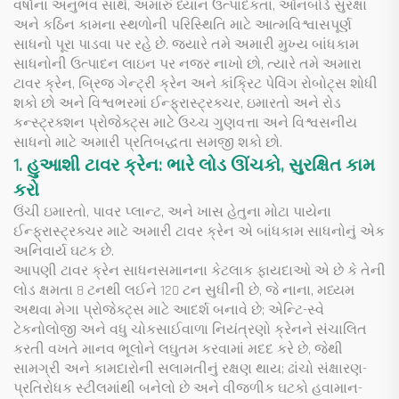
વર્ષોના અનુભવ સાથે, અમારું ધ્યાન ઉત્પાદકતા, ઑનબોર્ડ સુરક્ષા
અને કઠિન કામના સ્થળોની પરિસ્થિતિ માટે આત્મવિશ્વાસપૂર્ણ
સાધનો પૂરા પાડવા પર રહે છે. જ્યારે તમે અમારી મુખ્ય બાંધકામ
સાધનોની ઉત્પાદન લાઇન પર નજર નાખો છો, ત્યારે તમે અમારા
ટાવર ક્રેન, બ્રિજ ગેન્ટ્રી ક્રેન અને કાંક્રિટ પેવિંગ રોબોટ્સ શોધી
શકો છો અને વિશ્વભરમાં ઈન્ફ્રાસ્ટ્રક્ચર, ઇમારતો અને રોડ
કન્સ્ટ્રક્શન પ્રોજેક્ટ્સ માટે ઉચ્ચ ગુણવત્તા અને વિશ્વસનીય
સાધનો માટે અમારી પ્રતિબદ્ધતા સમજી શકો છો.
1. હુઆશી ટાવર ક્રેન: ભારે લોડ ઊંચકો, સુરક્ષિત કામ
કરો
ઉંચી ઇમારતો, પાવર પ્લાન્ટ, અને ખાસ હેતુના મોટા પાયેના
ઈન્ફ્રાસ્ટ્રક્ચર માટે અમારી ટાવર ક્રેન એ બાંધકામ સાધનોનું એક
અનિવાર્ય ઘટક છે.
આપણી ટાવર ક્રેન સાધનસમાનના કેટલાક ફાયદાઓ એ છે કે તેની
લોડ ક્ષમતા 8 ટનથી લઈને 120 ટન સુધીની છે, જે નાના, મધ્યમ
અથવા મેગા પ્રોજેક્ટ્સ માટે આદર્શ બનાવે છે; એન્ટિ-સ્વે
ટેકનોલોજી અને વધુ ચોકસાઈવાળા નિયંત્રણો ક્રેનને સંચાલિત
કરતી વખતે માનવ ભૂલોને લઘુતમ કરવામાં મદદ કરે છે, જેથી
સામગ્રી અને કામદારોની સલામતીનું રક્ષણ થાય; ઢાંચો સંક્ષારણ-
પ્રતિરોધક સ્ટીલમાંથી બનેલો છે અને વીજળીક ઘટકો હવામાન-