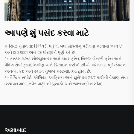
આપણે શું પસંદ કરવા માટે
1> સિદ્ધ ગુણવત્તા: ડિલિવરી પહેલાં બધા સાધનોનું પરીક્ષણ કરવામાં આવે છે
અને ISO 9001 અને CE ધોરણોને પૂર્ણ કરે છે.
2> કસ્ટમાઇઝ્ડ સોલ્યુશન્સ: અમે ટાવર ક્રેન, બ્રિજ ગેન્ટ્રી ક્રેન અને
પેવિંગ રોબોટ્સનું નિર્માણ અને ડિઝાઇન કરીએ છીએ, જે તમારા પ્રોજેક્ટના
અનન્ય કદ અને સ્થાન મુજબ કસ્ટમાઇઝ્ડ હોય છે.
3> વૈશ્વિક સપોર્ટ: એશિયા, આફ્રિકા અને યુરોપમાં 24/7 પછીની વેચાણ સેવા
(સ્થાપન મદદ, સ્પેર પાર્ટ્સની પુરવઠો અને જાળવણી તાલીમ).
અમાબાદ