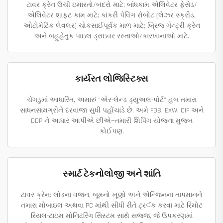
ટાવર ક્રેન ઉંચી ઇમારતો/બંદરો માટે; બાંધકામ એલિવેટર ફેસેડ/
એલિવેટર શાફ્ટ કામ માટે; કાંકરી પેવિંગ રોબોટ (લેઝર સ્ક્રીડ,
ઓટોમેટિક લેવલર) ચોકસાઈપૂર્વક માળ માટે; બ્રિજ ગેન્ટ્રી ક્રેન
અને બહુહેતુક પાઇલ ડ્રાઇવર રસ્તાઓ/કારખાનાઓ માટે.
કાર્યરત લોજિસ્ટિક્સ
ચેંગડુમાં આધારિત, અમારું "એર-લેન્ડ ડ્યુઅલ-પોર્ટ" હબ તમારા
સાધનસામગ્રીને દરવાજા સુધી પહોંચાડે છે. અમે FOB, EXW, CIF અને
DDP ને આધાર આપીએ છીએ—તમારી શિપિંગ યોજના મુજબ
કોઈપણ.
સ્માર્ટ ટેકનોલોજી અને શાંતિ
ટાવર ક્રેન: લોડના વજન, બૂમનો ખૂણો અને એન્જિનના તાપમાનને
તમારા મોબાઇલ અથવા PC માંથી સીધી રીતે ટ્ર‍ॅક કરવા માટે રિમોટ
રિયલ-ટાઇમ મોનિટરિંગ સિસ્ટમ સાથે સજ્જ, જે ઉપકરણમાં