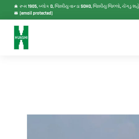
રૂમ 1905, બ્લોક D, જિન્નીયુ વાન્ડા SOHO, જિન્નીયુ જિલ્લો, ચેંગડુ 
[email protected]