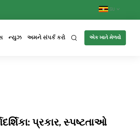
GU
સ
ન્યુઝ
અમને સંપર્ક કરો
એક ખાતે મેળવો
ર્ગદર્શિકા: પ્રકાર, સ્પષ્ટતાઓ