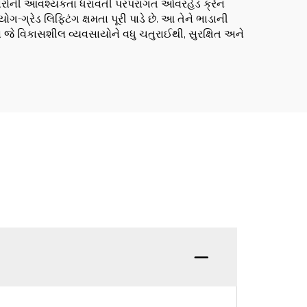
ેરફારોની આવશ્યકતા ધરાવતી પરંપરાગત ઓવરહેડ ક્રેન
ગ્રેડ લિફ્ટિંગ ક્ષમતા પૂરી પાડે છે. આ તેને ભાડાની
 વિકાસશીલ વ્યવસાયોને વધુ ચતુરાઈથી, સુરક્ષિત અને