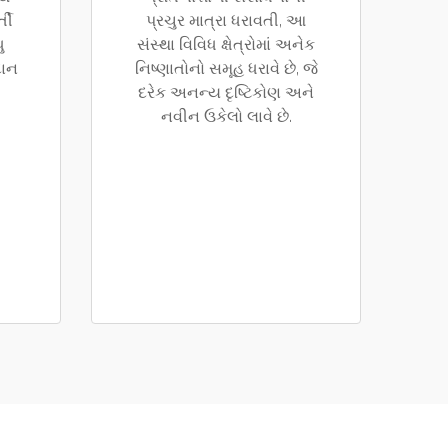
્તી
પ્રચુર માત્રા ધરાવતી, આ
ુ
સંસ્થા વિવિધ ક્ષેત્રોમાં અનેક
દાન
નિષ્ણાતોનો સમૂહ ધરાવે છે, જે
દરેક અનન્ય દૃષ્ટિકોણ અને
નવીન ઉકેલો લાવે છે.