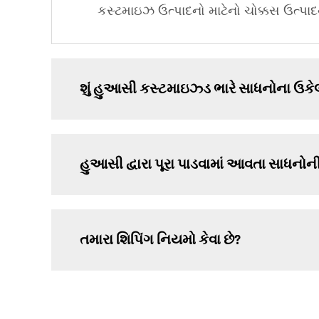
કસ્ટમાઇઝ ઉત્પાદનો માટેનો ચોક્કસ ઉત્પાદન
શું હુઆસી કસ્ટમાઇઝ્ડ ભારે સાધનોના ઉકેલો
હુઆસી દ્વારા પૂરા પાડવામાં આવતા સાધનોની 
તમારા શિપિંગ નિયમો કેવા છે?