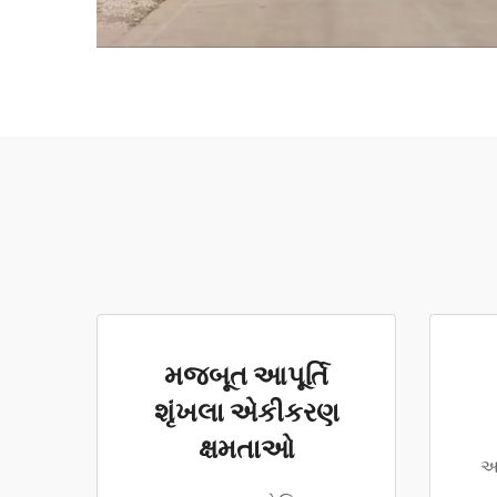
મજબૂત આપૂર્તિ
શૃંખલા એકીકરણ
ક્ષમતાઓ
અ