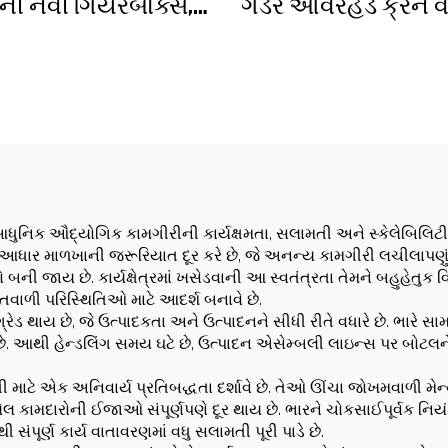
ેની નવી ગિયરબોક્સ,
ગર્ડર ઓવરહેડ ક્રેન વ
ર મોટર, બેરિંગ કોર
ક્રેન 2/3.2/8/10/
ની નિર્માણ ટાવર ક્રેન
ટ્રાવેલિંગ બ્રિજ ક્રે
પુએન્ટે ગ્રુઆ કિ
ઓ આધુનિક ઔદ્યોગિક કામગીરીની કાર્યક્ષમતા, સલામતી અને સ્કેલેબિલિટ
ાર માળખાની જરૂરિયાત દૂર કરે છે, જે અનન્ય કામગીરી લચીલાપણું અ
 બની જાય છે. કાર્યક્ષેત્રમાં ખસેડવાની આ સ્વતંત્રતા તેમને બહુહેતુક
વાળી પરિસ્થિતિઓ માટે આદર્શ બનાવે છે.
પગ્રેડ થાય છે, જે ઉત્પાદકતા અને ઉત્પાદનને સીધી રીતે વધારે છે. ભારે
ે. આથી હેન્ડલિંગ સમય ઘટે છે, ઉત્પાદન એસેમ્બલી લાઇન્સ પર બોટલન
તી માટે એક અનિવાર્ય પ્રતિબદ્ધતા દર્શાવે છે. તેઓ ઊંચા જોખમવાળી મે
યેલ કામદારોની ઈજાઓ સંપૂર્ણપણે દૂર થાય છે. ભારને ચોકસાઈપૂર્વક નિયં
ંપૂર્ણ કાર્ય વાતાવરણમાં વધુ સલામતી પૂરી પાડે છે.