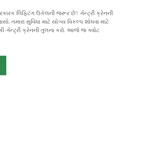
રક લિફ્ટિંગ ઉકેલની જરૂર છે? ગેન્ટ્રી ક્રેનની
પાસો. તમારા સુવિધા માટે યોગ્ય વિકલ્પ શોધવા માટે
ી-ગેન્ટ્રી ક્રેનની તુલના કરો. આજે જ ક્વોટ