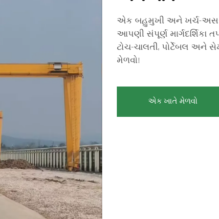
એક બહુમુખી અને ખર્ચ-અસરકા
આપણી સંપૂર્ણ માર્ગદર્શિકા ત
ટોચ-ચાલતી, પોર્ટેબલ અને સેમ
મેળવો!
એક ખાતે મેળવો