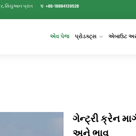
શહેર, સિચુઆન પ્રાંત
+86-18884139528
એવ પેજ
પ્રોડક્ટ્સ
એબાઉટ અ
ગેન્ટ્રી ક્રેન મા
અને ભાવ