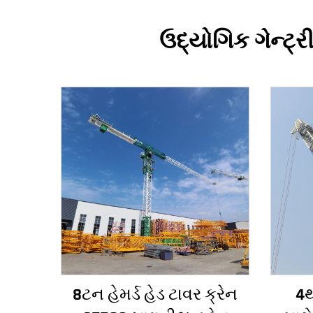
ઉદ્યોગિક ગેન્ટ્ર
8ટન હેમર્ડ હેડ ટાવર ક્રેન
4થ