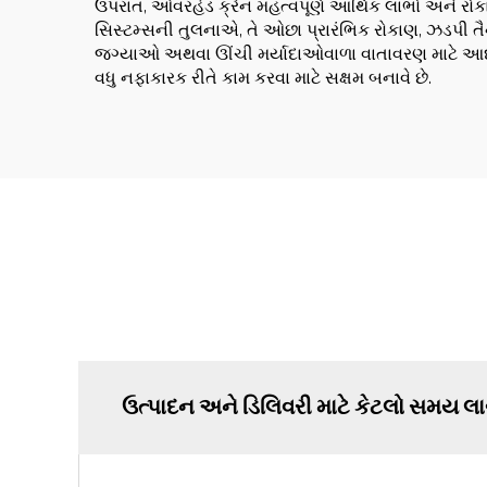
ઉપરાંત, ઓવરહેડ ક્રેન મહત્વપૂર્ણ આર્થિક લાભો અને રો
સિસ્ટમ્સની તુલનાએ, તે ઓછા પ્રારંભિક રોકાણ, ઝડપી તૈના
જગ્યાઓ અથવા ઊંચી મર્યાદાઓવાળા વાતાવરણ માટે આદર્
વધુ નફાકારક રીતે કામ કરવા માટે સક્ષમ બનાવે છે.
ઉત્પાદન અને ડિલિવરી માટે કેટલો સમય લા