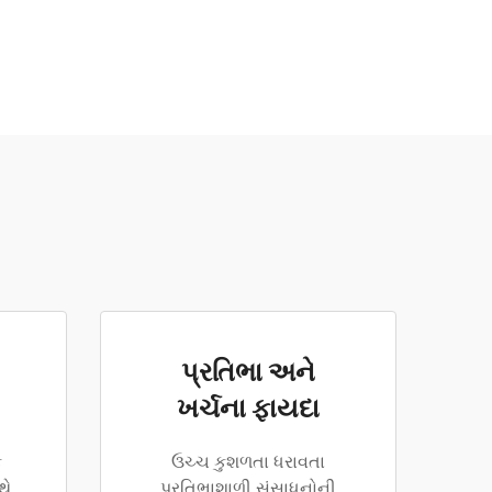
પ્રતિભા અને
ખર્ચના ફાયદા
ક
ઉચ્ચ કુશળતા ધરાવતા
થે
પ્રતિભાશાળી સંસાધનોની