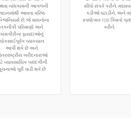
થવા બાંધકામની આગળની
સીધો સંપર્ક કરીને, મધ્યવર
લાઇનમાંથી આવતા વરિષ્ઠ
કડીઓ ઘટાડીને, અને વધ
્જિનિયર્સ છે, જે સાધનોના
સ્પર્ધાત્મક FOB કિંમતો પ્ર
તકનીકી પરિમાણો અને
કરીને.
કામગીરીના ફાયદાઓનું
ચોકસાઈપૂર્વક વ્યાખ્યાન
આપી શકે છે અને
ંતરરાષ્ટ્રીય ખરીદનારાઓ
ાટે વ્યાવસાયિક પસંદગીની
ૂચનાઓ પૂરી પાડી શકે છે