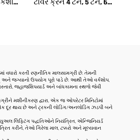
ર્કશોપ
ટાવર ક્રેન 4 ટન, 5 ટન, 6
16t
ટન, 8 ટન મોડેલ્સ નિર્માણ
ન મિની
સાઇટ્સ માટે
ંમત
ીમાં વધારો કરતી રણનીતિક માલસામગ્રી છે. તેમની
ને જગ્યાનો ઉપયોગ પૂરો પાડે છે. આથી તેઓ વર્કશોપ,
 વિસ્તારો, જહાજશિપયાર્ડ અને બાંધકામના સ્થળો જેવી
 સામગ્રીને મશીનીકરણ દ્વારા, એક જ ઓપરેટર મિનિટોમાં
ેક દૂર થાય છે અને ટ્રકની લોડિંગ/અનલોડિંગ ઝડપી બને
ન્યુઅલ લિફ્ટિંગ પદ્ધતિઓને નિયંત્રિત, એન્જિનિયર્ડ
ત્રિત કરીને, તેઓ ગિરેલા માલ, ટક્કરો અને મૂલ્યવાન