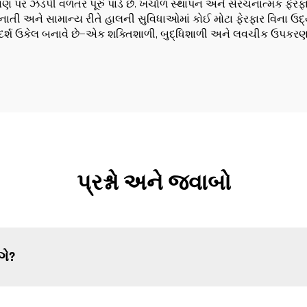
કાણ પર ઝડપી વળતર પૂરું પાડે છે. ખર્ચાળ સ્થાપન અને સંરચનાત્મક ફ
તી અને સામાન્ય રીતે હાલની સુવિધાઓમાં કોઈ મોટા ફેરફાર વિના ઉદ્યોગ-
શ ઉકેલ બનાવે છે—એક શક્તિશાળી, બુદ્ધિશાળી અને લવચીક ઉપકરણ જે
પ્રશ્નો અને જવાબો
ગે?