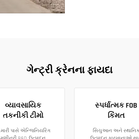
ગેન્ટ્રી ક્રેનના ફાયદા
વ્યાવસાયિક
સ્પર્ધાત્મક FOB
તકનીકી ટીમો
કિંમત
મારી પાસે એન્જિનિયરિંગ
સિચુઆન અને સ્થાનિ
મશીનરી R&D, ઉત્પાદન
ઉત્પાદન કારખાનાઓ સા