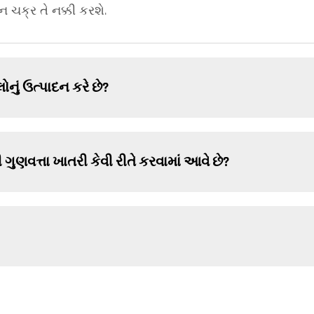
 ચક્ર તે નક્કી કરશે.
નું ઉત્પાદન કરે છે?
ગુણવત્તા ખાતરી કેવી રીતે કરવામાં આવે છે?