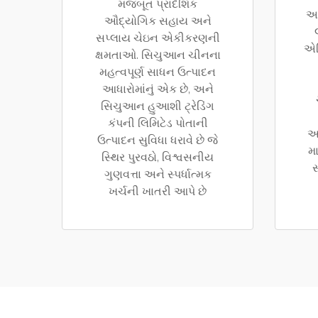
મજબૂત પ્રાદેશિક
અ
ઔદ્યોગિક સહાય અને
સપ્લાય ચેઇન એકીકરણની
એન
ક્ષમતાઓ. સિચુઆન ચીનના
મહત્વપૂર્ણ સાધન ઉત્પાદન
આધારોમાંનું એક છે, અને
સિચુઆન હુઆશી ટ્રેડિંગ
કંપની લિમિટેડ પોતાની
આ
ઉત્પાદન સુવિધા ધરાવે છે જે
મ
સ્થિર પુરવઠો, વિશ્વસનીય
સ
ગુણવત્તા અને સ્પર્ધાત્મક
ખર્ચની ખાતરી આપે છે