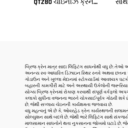
QTZ80 ચાઇનીઝ ક્રેન
સાથ
સ્પર્ધાત્મક કિંમત સાથે
ગિય
સાથે
બ્રિજ ક્રેન માત્ર સાદા લિફ્ટિંગ સાધનોથી વધુ છે; તે
અનન્ય સ્વ-આધારિત ડિઝાઇન સ્થિર રનવે અથવા છતના આધ
ગોડાઉન અને ખુલ્લા મેદાનમાં સ્ટોકયાર્ડમાં આવશ્યક ઘટકો
બહારની કામગીરી માટે અને અસ્થાયી ઉકેલોની જરૂરિયાત
યોગ્ય બ્રિજ ક્રેનમાં રોકાણ કરવાથી સંપૂર્ણ વર્કફ્લો અ
કલાકો સુધીના વજનના ભારને ચોકસાઈપૂર્વક ગોઠવી શકે છ
છે, જેથી સપ્લાય ચેઇનની કાર્યક્ષમતા જળવાય છે.
વધુ મહત્વનું એ છે કે, ઓવરહેડ ક્રેન કાર્યસ્થળની સલામ
સોલ્યુશન સાથે બદલે છે, જેથી ભારે લિફ્ટિંગ સાથે સંકળા
માલસામાન સાધનોને થતા નુકસાનના જોખમો ઘટાડે છે, જેથી સ