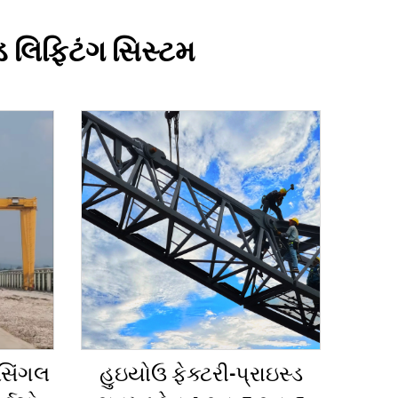
ડ લિફ્ટિંગ સિસ્ટમ
સિંગલ
હુઇયોઉ ફેક્ટરી-પ્રાઇસ્ડ