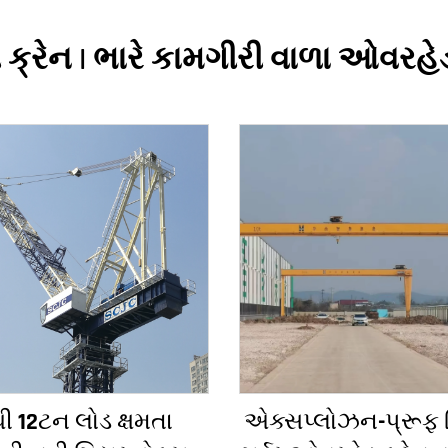
ી ક્રેન | ભારે કામગીરી વાળા ઓવરહે
ી 12ટન લોડ ક્ષમતા
એક્સપ્લોઝન-પ્રૂફ 