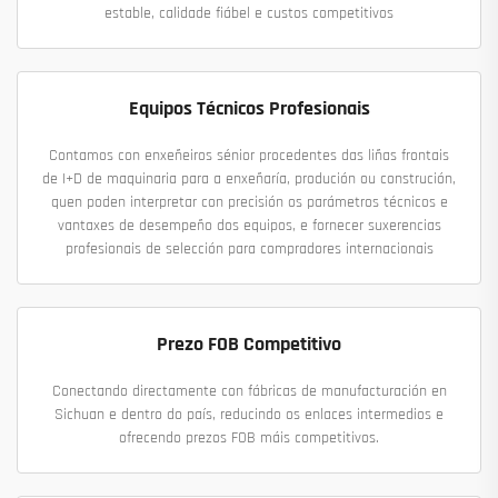
estable, calidade fiábel e custos competitivos
Equipos Técnicos Profesionais
Contamos con enxeñeiros sénior procedentes das liñas frontais
de I+D de maquinaria para a enxeñaría, produción ou construción,
quen poden interpretar con precisión os parámetros técnicos e
vantaxes de desempeño dos equipos, e fornecer suxerencias
profesionais de selección para compradores internacionais
Prezo FOB Competitivo
Conectando directamente con fábricas de manufacturación en
Sichuan e dentro do país, reducindo os enlaces intermedios e
ofrecendo prezos FOB máis competitivos.