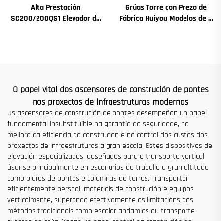
Alta Prestación
Grúas Torre con Prezo de
SC200/200QS1 Elevador de
Fábrica Huiyou Modelos de 4
Construción para Fachadas
Toneladas 5 Toneladas 6
de Edificios e Construción de
Toneladas 8 Toneladas para
Pozos de Ascensor en Venda
Sitios de Construción
a Baixo Prezo
O papel vital dos ascensores de construción de pontes
nos proxectos de infraestruturas modernas
Os ascensores de construción de pontes desempeñan un papel
fundamental insubstituíble na garantía da seguridade, na
mellora da eficiencia da construción e no control dos custos dos
proxectos de infraestruturas a gran escala. Estes dispositivos de
elevación especializados, deseñados para o transporte vertical,
úsanse principalmente en escenarios de traballo a gran altitude
como piares de pontes e columnas de torres. Transporten
eficientemente persoal, materiais de construción e equipos
verticalmente, superando efectivamente as limitacións dos
métodos tradicionais como escalar andamios ou transporte