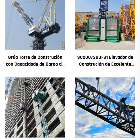
Grúa Torre de Construción
SC200/200FS1 Elevador de
con Capacidade de Carga de
Construción de Excelente
4t a 12t Nova Caxa de
Rendemento para Fachada
Cambios Motor de
de Edificios e Pozo de
Engranaxes Coxinetes
Ascensor para Alxeria
Principais