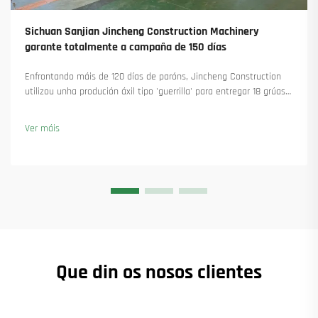
Sichuan Sanjian Jincheng Construction Machinery
garante totalmente a campaña de 150 días
Enfrontando máis de 120 días de paróns, Jincheng Construction
utilizou unha produción áxil tipo 'guerrilla' para entregar 18 grúas
torre e asegurar máis de 45 novas encomendas. Vexa como
manteu a produción en marcha. Saiba máis.
Ver máis
Que din os nosos clientes