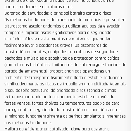
externo de grúa. Xogan un papel central na construción de
pontes modernas e estruturas altas.
Garantía da seguridade: a principal barreira contra o risco
Os métodos tradicionais de transporte de materiais e persoal en
alturascomo escalar andamios ou utilizar equipos de elevación
temporais implican riscos significativos para a seguridade,
incluíndo caídas e deslizamentos de materiais, que poden
facilmente levar a accidentes graves. Os ascensores de
construción de pontes, equipados con cabinas de seguridade
pechadas e múltiples dispositivos de protección contra caídas
(como frenos hidráulicos, limitadores de sobrecarga e funcións de
parada de emerxencia), proporcionan aos operadores un
ambiente de transporte fisicamente illado e estable, reducindo
significativamente os riscos de traballo en gran altitude Ademais,
o seu deseño estrutural dá prioridade á resistencia a climas
extremosmantendo un funcionamento estable a través de
fortes ventos, fortes choivas ou temperaturas abaixo de cero
para garantir a seguridade da construción en condicións duras,
eliminando fundamentalmente os perigos ambientais inherentes
aos métodos tradicionais.
Mellora da eficiencia: un catalizador clave para acelerar o