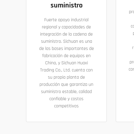
suministro
pr
Fuerte apoyo industrial
c
regional y capacidades de
integración de la cadena de
suministro. Sichuan es una
r
de las bases importantes de
fabricación de equipos en
pr
China, y Sichuan Huaxi
co
Trading Co., Ltd. cuenta con
su propia planta de
producción que garantiza un
suministro estable, calidad
confiable y costos
competitivos