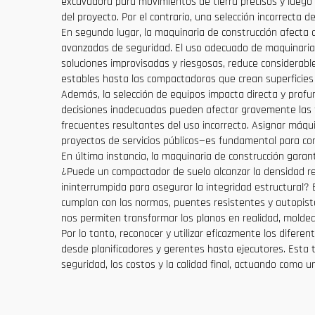
excavadora para movimientos de tierra precisos y luego 
del proyecto. Por el contrario, una selección incorrect
En segundo lugar, la maquinaria de construcción afecta d
avanzadas de seguridad. El uso adecuado de maquinaria 
soluciones improvisadas y riesgosas, reduce considerabl
estables hasta las compactadoras que crean superficies vi
Además, la selección de equipos impacta directa y profu
decisiones inadecuadas pueden afectar gravemente las f
frecuentes resultantes del uso incorrecto. Asignar máq
proyectos de servicios públicos—es fundamental para con
En última instancia, la maquinaria de construcción garant
¿Puede un compactador de suelo alcanzar la densidad r
ininterrumpida para asegurar la integridad estructural? 
cumplan con las normas, puentes resistentes y autopista
nos permiten transformar los planos en realidad, mol
Por lo tanto, reconocer y utilizar eficazmente los difer
desde planificadores y gerentes hasta ejecutores. Esta 
seguridad, los costos y la calidad final, actuando como 