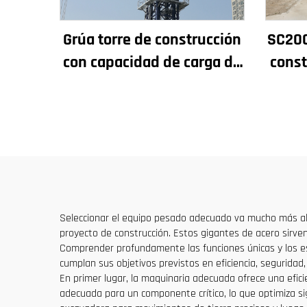
Grúa torre de construcción
SC200
con capacidad de carga de
const
4t a 12t, nuevos
rendi
componentes principales:
y p
caja de engranajes, motor
de
de engranaje, rodamiento
Seleccionar el equipo pesado adecuado va mucho más all
proyecto de construcción. Estos gigantes de acero sirven
Comprender profundamente las funciones únicas y los esc
cumplan sus objetivos previstos en eficiencia, seguridad,
En primer lugar, la maquinaria adecuada ofrece una eficie
adecuada para un componente crítico, lo que optimiza sign