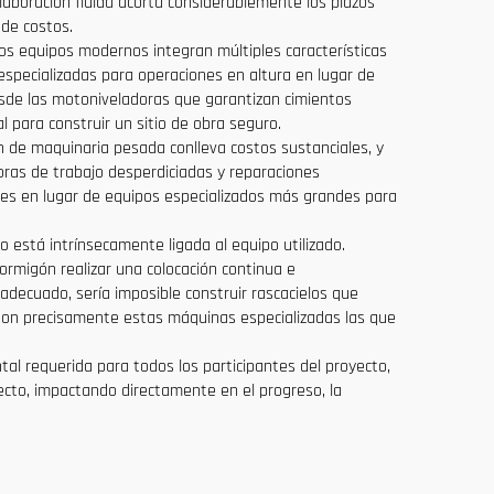
laboración fluida acorta considerablemente los plazos
 de costos.
Los equipos modernos integran múltiples características
specializadas para operaciones en altura en lugar de
Desde las motoniveladoras que garantizan cimientos
l para construir un sitio de obra seguro.
n de maquinaria pesada conlleva costos sustanciales, y
oras de trabajo desperdiciadas y reparaciones
les en lugar de equipos especializados más grandes para
to está intrínsecamente ligada al equipo utilizado.
rmigón realizar una colocación continua e
adecuado, sería imposible construir rascacielos que
 son precisamente estas máquinas especializadas las que
tal requerida para todos los participantes del proyecto,
ecto, impactando directamente en el progreso, la