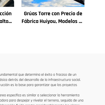
cción
Grúas Torre con Precio de
alto
Fábrica Huiyou, Modelos de
ra
4, 5, 6 y 8 Toneladas para
adas y
Sitios de Construcción
s, en
io
fundamental que determina el éxito o fracaso de un
ica detrás del desarrollo de la infraestructura social.
ucción es la base para garantizar que los proyectos
rea específica es similar a seleccionar la herramienta
ladora para despejar y nivelar el terreno, seguida de una