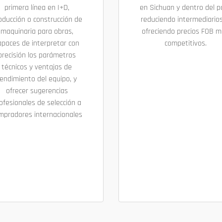
primera línea en I+D,
en Sichuan y dentro del pa
oducción o construcción de
reduciendo intermediarios
maquinaria para obras,
ofreciendo precios FOB 
apaces de interpretar con
competitivos.
precisión los parámetros
técnicos y ventajas de
endimiento del equipo, y
ofrecer sugerencias
ofesionales de selección a
mpradores internacionales