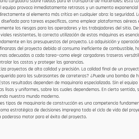
una cargadora sobre ruedas para el transporte de materiales: esta co
a del equipo provoca inmediatamente retrasos y un aumento exponencial
irectamente al elemento más crítico en cualquier obra: la seguridad. 
diseñada para tareas específicas, como emplear plataformas aéreas e
emente los riesgos para los operadores y los trabajadores del sitio. 
ales resistentes, la correcta utilización de estas máquinas es esencia
ndamente en los presupuestos del proyecto. La adquisición y operació
inanzas del proyecto debido al consumo ineficiente de combustible, h
uinas adecuadas a cada tarea—como elegir cargadores traseros versáti
trolar los costos y proteger las ganancias.
iza proyectos de alta calidad y precisión. La calidad final de un proyec
equerida para las subrasantes de carreteras? ¿Puede una bomba de ho
Estos resultados dependen de maquinaria especializada. Sin el equipo 
s lisas y uniformes, sobre los cuales dependemos. En cierto sentido,
deando nuestro mundo moderno.
entes tipos de maquinaria de construcción es una competencia fundamen
toma estratégica de decisiones impregna todo el ciclo de vida del proy
un poderoso motor para el éxito del proyecto.