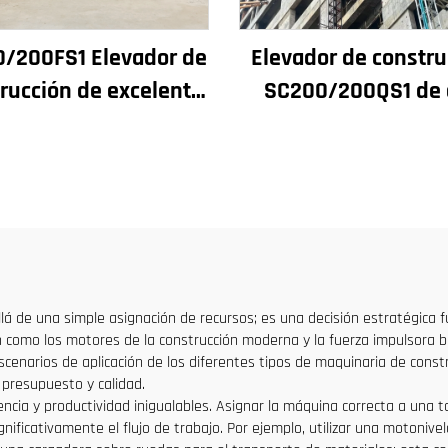
/200FS1 Elevador de
Elevador de constru
rucción de excelente
SC200/200QS1 de 
miento para fachadas
rendimiento pa
ozos de ascensores,
construcción de fach
stinado a Argelia
pozos de ascensore
venta a bajo prec
á de una simple asignación de recursos; es una decisión estratégica 
 como los motores de la construcción moderna y la fuerza impulsora bás
enarios de aplicación de los diferentes tipos de maquinaria de constr
 presupuesto y calidad.
ncia y productividad inigualables. Asignar la máquina correcta a una ta
ificativamente el flujo de trabajo. Por ejemplo, utilizar una motonive