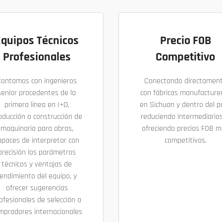
Equipos Técnicos
Precio FOB
Profesionales
Competitivo
Contamos con ingenieros
Conectando directamen
senior procedentes de la
con fábricas manufacture
primera línea en I+D,
en Sichuan y dentro del pa
oducción o construcción de
reduciendo intermediarios
maquinaria para obras,
ofreciendo precios FOB 
apaces de interpretar con
competitivos.
precisión los parámetros
técnicos y ventajas de
endimiento del equipo, y
ofrecer sugerencias
ofesionales de selección a
mpradores internacionales