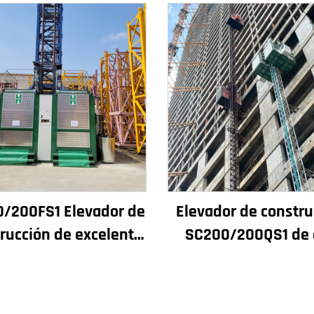
/200FS1 Elevador de
Elevador de constru
rucción de excelente
SC200/200QS1 de 
miento para fachadas
rendimiento pa
ozos de ascensores,
construcción de fach
stinado a Argelia
pozos de ascensore