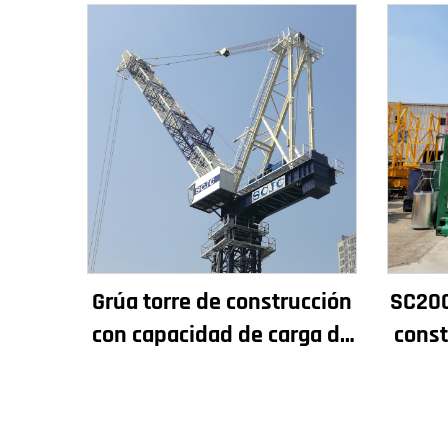
Grúa torre de construcción
SC200
con capacidad de carga de
const
4t a 12t, nuevos
rendi
componentes principales:
y p
caja de engranajes, motor
de