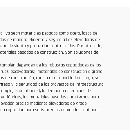
io
tical, ya sean materiales pesados como acero, losas de
gados de manera eficiente y segura a Las elevadoras de
a de viento y protección contra caídas. Por otro lado,
materiales pesados de construcción. Son soluciones de
) también dependen de las robustas capacidades de los
úas, excavadoras), materiales de construcción a granel
as de construcción, con su alta capacidad de carga, su
greso y la seguridad de los proyectos de infraestructura.
 y complejos de oficinas), la demanda de equipos de
 en fábricas, los materiales pesados para techos para
elevación precisa mediante elevadores de grado
 gran capacidad para satisfacer las demandas continuas