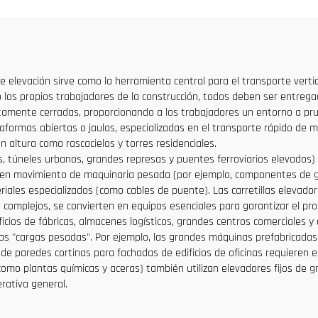
venta a bajo prec
 de elevación sirve como la herramienta central para el transporte ver
 o los propios trabajadores de la construcción, todos deben ser entre
amente cerradas, proporcionando a los trabajadores un entorno a prueb
taformas abiertas o jaulas, especializadas en el transporte rápido de 
n altura como rascacielos y torres residenciales.
es, túneles urbanos, grandes represas y puentes ferroviarios elevados
ren movimiento de maquinaria pesada (por ejemplo, componentes de gr
riales especializados (como cables de puente). Las carretillas elevador
 complejos, se convierten en equipos esenciales para garantizar el pro
edificios de fábricas, almacenes logísticos, grandes centros comerciales
las "cargas pesadas". Por ejemplo, las grandes máquinas prefabricadas
e paredes cortinas para fachadas de edificios de oficinas requieren 
 (como plantas químicas y aceras) también utilizan elevadores fijos de
rativa general.