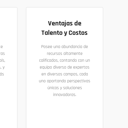
Ventajas de
Talento y Costos
te
Posee una abundancia de
ras
recursos altamente
ís,
calificados, contando con un
, y
equipo diverso de expertos
más
en diversos campos, cada
uno aportando perspectivas
únicas y soluciones
innovadoras.