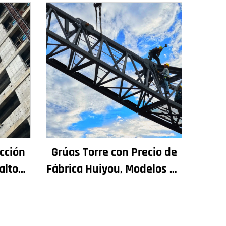
cción
Grúas Torre con Precio de
alto
Fábrica Huiyou, Modelos de
ra
4, 5, 6 y 8 Toneladas para
adas y
Sitios de Construcción
s, en