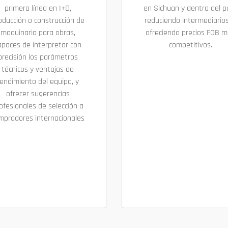
primera línea en I+D,
en Sichuan y dentro del pa
oducción o construcción de
reduciendo intermediarios
maquinaria para obras,
ofreciendo precios FOB 
apaces de interpretar con
competitivos.
precisión los parámetros
técnicos y ventajas de
endimiento del equipo, y
ofrecer sugerencias
ofesionales de selección a
mpradores internacionales