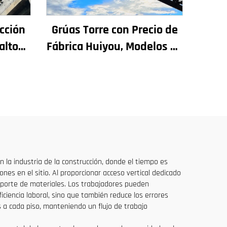
cción
Grúas Torre con Precio de
alto
Fábrica Huiyou, Modelos de
ra
4, 5, 6 y 8 Toneladas para
adas y
Sitios de Construcción
s, en
io
En la industria de la construcción, donde el tiempo es
s en el sitio. Al proporcionar acceso vertical dedicado
nsporte de materiales. Los trabajadores pueden
ciencia laboral, sino que también reduce los errores
 a cada piso, manteniendo un flujo de trabajo