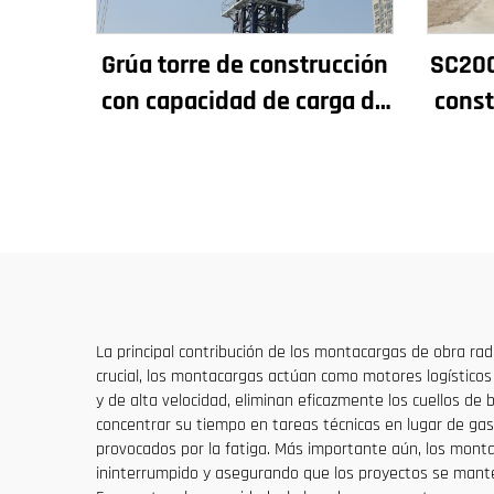
Grúa torre de construcción
SC200
con capacidad de carga de
const
4t a 12t, nuevos
rendi
componentes principales:
y p
caja de engranajes, motor
de
de engranaje, rodamiento
La principal contribución de los montacargas de obra radic
crucial, los montacargas actúan como motores logísticos
y de alta velocidad, eliminan eficazmente los cuellos d
concentrar su tiempo en tareas técnicas en lugar de gast
provocados por la fatiga. Más importante aún, los monta
ininterrumpido y asegurando que los proyectos se mant