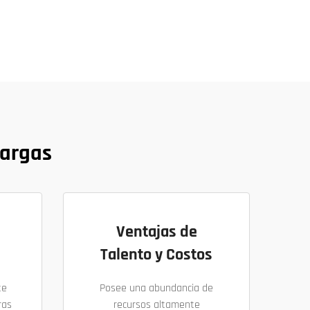
cargas
Ventajas de
Talento y Costos
te
Posee una abundancia de
ras
recursos altamente