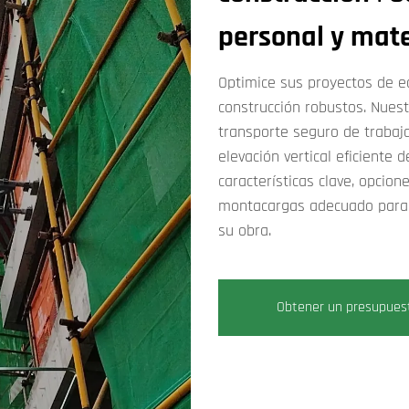
personal y mate
Optimice sus proyectos de e
construcción robustos. Nues
transporte seguro de trabaj
elevación vertical eficiente 
características clave, opcio
montacargas adecuado para 
su obra.
Obtener un presupues