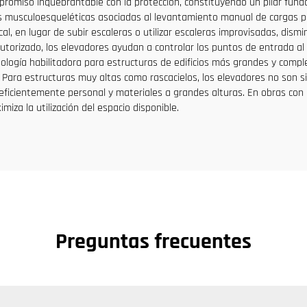
promiso inquebrantable con la protección, constituyendo un pilar fun
es musculoesqueléticas asociadas al levantamiento manual de cargas pe
al, en lugar de subir escaleras o utilizar escaleras improvisadas, dism
orizado, los elevadores ayudan a controlar los puntos de entrada al s
logía habilitadora para estructuras de edificios más grandes y comple
ara estructuras muy altas como rascacielos, los elevadores no son s
eficientemente personal y materiales a grandes alturas. En obras con e
iza la utilización del espacio disponible.
Preguntas frecuentes