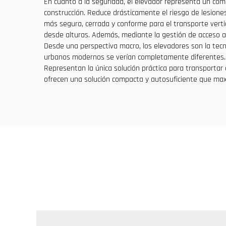
En cuanto a la seguridad, el elevador representa un com
construcción. Reduce drásticamente el riesgo de lesion
más segura, cerrada y conforme para el transporte vertic
desde alturas. Además, mediante la gestión de acceso aut
Desde una perspectiva macro, los elevadores son la tecno
urbanos modernos se verían completamente diferentes. P
Representan la única solución práctica para transportar 
ofrecen una solución compacta y autosuficiente que maxim