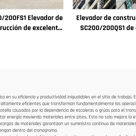
/200FS1 Elevador de
Elevador de constru
rucción de excelente
SC200/200QS1 de 
miento para fachadas
rendimiento pa
ozos de ascensores,
construcción de fach
stinado a Argelia
pozos de ascensore
venta a bajo prec
a en su eficiencia y productividad inigualables en el sitio de trabajo. 
 altamente eficientes que transforman fundamentalmente las operacione
e botella causados por la dependencia de escaleras o grúas para el tra
ar energía moviendo materiales entre pisos. Esto no solo mejora la efi
cargas de materiales garantizan un suministro continuo de materiales
engan dentro del cronograma.