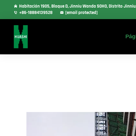
Habitación 1905, Bloque D, Jinniu Wanda SOHO, Distrito Jinni
+86-18884139528
[email protected]
Pági