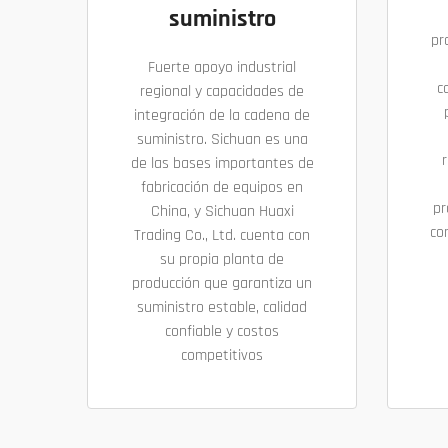
suministro
pr
Fuerte apoyo industrial
c
regional y capacidades de
integración de la cadena de
suministro. Sichuan es una
r
de las bases importantes de
fabricación de equipos en
pr
China, y Sichuan Huaxi
co
Trading Co., Ltd. cuenta con
su propia planta de
producción que garantiza un
suministro estable, calidad
confiable y costos
competitivos