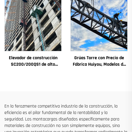
engranajes, motor de
destinado a Argelia
engranaje, rodamiento
Elevador de construcción
Grúas Torre con Precio de
SC200/200QS1 de alto
Fábrica Huiyou, Modelos de
rendimiento para
4, 5, 6 y 8 Toneladas para
construcción de fachadas y
Sitios de Construcción
pozos de ascensores, en
venta a bajo precio
En la ferozmente competitiva industria de la construcción, la
eficiencia es el pilar fundamental de la rentabilidad y la
seguridad. Los montacargas diseñados específicamente para
materiales de construcción no son simplemente equipos, sino