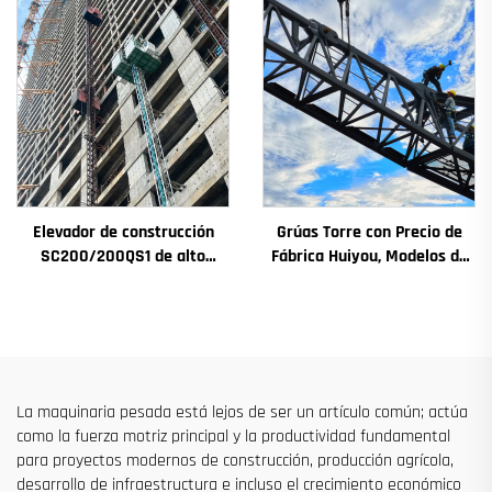
engranajes, motor de
destinado a Argelia
engranaje, rodamiento
Elevador de construcción
Grúas Torre con Precio de
SC200/200QS1 de alto
Fábrica Huiyou, Modelos de
rendimiento para
4, 5, 6 y 8 Toneladas para
construcción de fachadas y
Sitios de Construcción
pozos de ascensores, en
venta a bajo precio
La maquinaria pesada está lejos de ser un artículo común; actúa
como la fuerza motriz principal y la productividad fundamental
para proyectos modernos de construcción, producción agrícola,
desarrollo de infraestructura e incluso el crecimiento económico