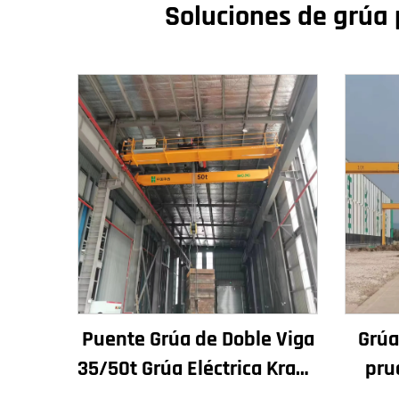
Soluciones de grúa 
Puente Grúa de Doble Viga
Grúa
35/50t Grúa Eléctrica Krane
pru
8/10/20/30/35 Luz
Talle