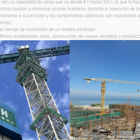
e son su capacidad de carga que va desde 8 t hasta 120 t, lo que la 
recisos ayudan a minimizar errores humanos durante la operación de la 
istente a la corrosión y los componentes eléctricos son resistentes a 
eras).
l tiempo de instalación de un modelo estándar.
dificios residenciales altos, construcción de nuevos estadios o ampliaci