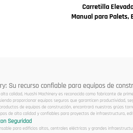
Carretilla Elevad
a de Puente Viajera
Manual para Palets, 
 Puente Grua Precio
Nuevo, Componen
Principales Incluyen 
Caja de Cambios
Engranaje, Cojine
Bomba, Motor d
Combustión, Capac
Nominal
y: Su recurso confiable para equipos de cons
alta calidad, Huashi Machinery es reconocida como fabricante de prime
 siendo proporcionar equipos seguros que garanticen productividad, se
 de productos de equipos de construcción, encontrará nuestras grúas to
s de alta calidad y confiables para proyectos de infraestructura, edi
 con Seguridad
able para edificios altos, centrales eléctricas y grandes infraestructu