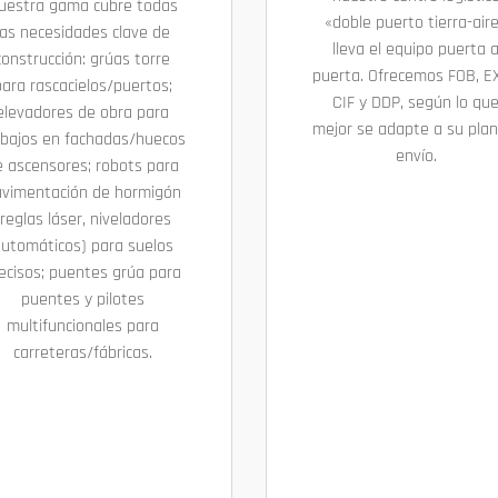
uestra gama cubre todas
«doble puerto tierra-air
las necesidades clave de
lleva el equipo puerta 
construcción: grúas torre
puerta. Ofrecemos FOB, E
ara rascacielos/puertos;
CIF y DDP, según lo qu
elevadores de obra para
mejor se adapte a su plan
abajos en fachadas/huecos
envío.
e ascensores; robots para
vimentación de hormigón
(reglas láser, niveladores
utomáticos) para suelos
ecisos; puentes grúa para
puentes y pilotes
multifuncionales para
carreteras/fábricas.