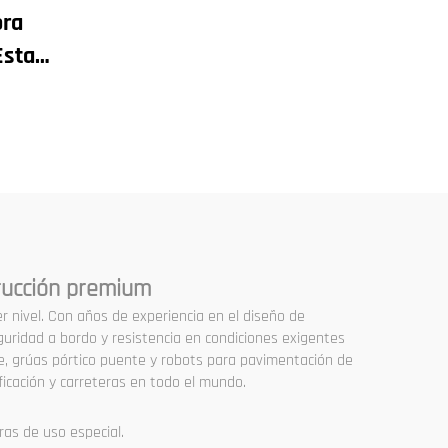
ora
Sitios de Construcción
Estado
tes
Motor,
,
te,
e
idad
trucción premium
r nivel. Con años de experiencia en el diseño de
guridad a bordo y resistencia en condiciones exigentes
rre, grúas pórtico puente y robots para pavimentación de
ficación y carreteras en todo el mundo.
ras de uso especial.