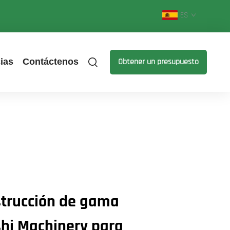
ES
ias
Contáctenos
Obtener un presupuesto
strucción de gama
shi Machinery para