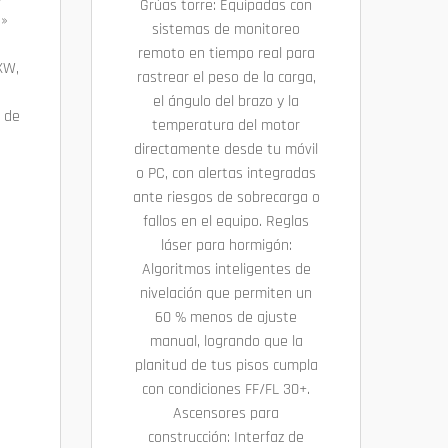
Grúas torre: Equipadas con
e»
sistemas de monitoreo
a
remoto en tiempo real para
XW,
rastrear el peso de la carga,
e
el ángulo del brazo y la
 de
temperatura del motor
directamente desde tu móvil
o PC, con alertas integradas
ante riesgos de sobrecarga o
fallos en el equipo. Reglas
láser para hormigón:
Algoritmos inteligentes de
nivelación que permiten un
60 % menos de ajuste
manual, logrando que la
planitud de tus pisos cumpla
con condiciones FF/FL 30+.
Ascensores para
construcción: Interfaz de