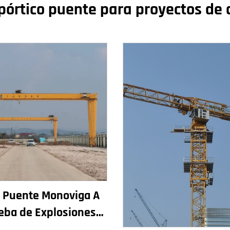
pórtico puente para proyectos de
 Puente Monoviga A
eba de Explosiones
r Grúa 2/3.2/8/10/16t