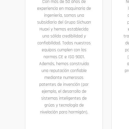
Con más de 50 años de
N
experiencia en maquinaria de
ingeniería, somos una
subsidiaria del Grupo Sichuan
p
Huaxi y hemos establecido
una sólida credibilidad y
tr
confiabilidad. Todos nuestros
d
equipos cumplen con las
pa
normas CE e ISO 9001.
Además, hemos construido
a
una reputación confiable
pr
mediante numerosas
patentes de invención (por
ejemplo, el desarrollo de
sistemas inteligentes de
grúas y tecnología de
nivelación para hormigón).