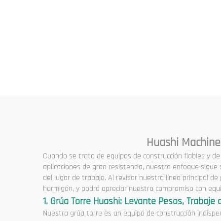
Equipos y Maquinaria
Grú
Industrial en Venta
Mini
Huashi Machiner
Cuando se trata de equipos de construcción fiables y de 
aplicaciones de gran resistencia, nuestro enfoque sigue
del lugar de trabajo. Al revisar nuestra línea principal
hormigón, y podrá apreciar nuestro compromiso con equipo
1. Grúa Torre Huashi: Levante Pesos, Trabaje
Nuestra grúa torre es un equipo de construcción indispens