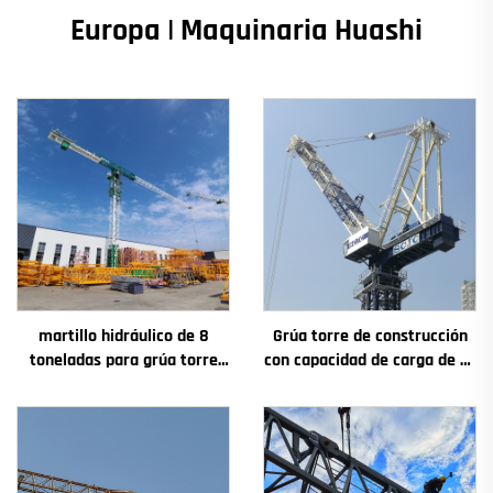
Europa | Maquinaria Huashi
martillo hidráulico de 8
Grúa torre de construcción
toneladas para grúa torre
con capacidad de carga de 4t
QTZ80 de China con precio
a 12t, nuevos componentes
competitivo
principales: caja de
engranajes, motor de
engranaje, rodamiento