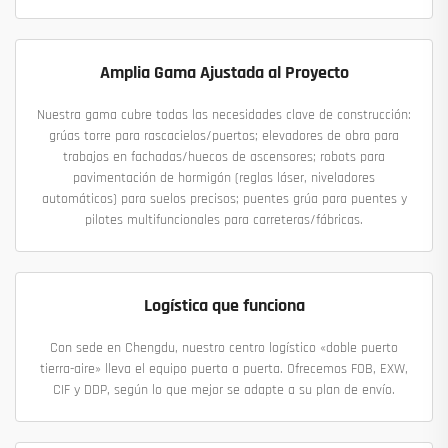
Amplia Gama Ajustada al Proyecto
Nuestra gama cubre todas las necesidades clave de construcción:
grúas torre para rascacielos/puertos; elevadores de obra para
trabajos en fachadas/huecos de ascensores; robots para
pavimentación de hormigón (reglas láser, niveladores
automáticos) para suelos precisos; puentes grúa para puentes y
pilotes multifuncionales para carreteras/fábricas.
Logística que funciona
Con sede en Chengdu, nuestro centro logístico «doble puerto
tierra-aire» lleva el equipo puerta a puerta. Ofrecemos FOB, EXW,
CIF y DDP, según lo que mejor se adapte a su plan de envío.