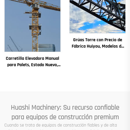
Grúas Torre con Precio de
Fábrica Huiyou, Modelos de
4, 5, 6 y 8 Toneladas para
Carretilla Elevadora Manual
Sitios de Construcción
para Palets, Estado Nuevo,
Componentes Principales
Incluyen Motor, Caja de
Cambios, Engranaje,
Cojinete, Bomba, Motor de
Combustión, Capacidad
Nominal
Huashi Machinery: Su recurso confiable
para equipos de construcción premium
Cuando se trata de equipos de construcción fiables y de alta