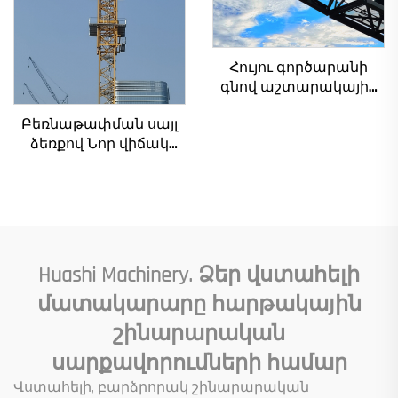
Հույու գործարանի
գնով աշտարակային
ճանկեր 4 տոննա 5
Բեռնաթափման սայլ
տոննա 6 տոննա 8
ձեռքով Նոր վիճակ
տոննա մոդելներ
հիմնական
շինարարական
բաղադրիչներ
հրապարակների
ներառյալ շարժիչ
համար
արագացնող
արագացուցիչ
մանժեթ պոմպ շարժիչ
Huashi Machinery. Ձեր վստահելի
Ներքին
մատակարարը հարթակային
բեռնվածություն
շինարարական
սարքավորումների համար
Վստահելի, բարձրորակ շինարարական