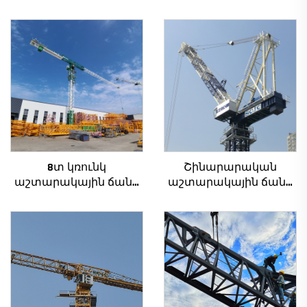
8տ կռունկ
Շինարարական
աշտարակային ճանկ
աշտարակային ճանկ
QTZ80 չինական կռունկ
4տ-ից մինչև 12տ
մրցունակ գնով
բեռնամբարի
հզորությամբ, նոր
ատամնանիվի արկղ,
ատամնանիվի շարժիչ,
աստիճանավոր
ստորին մաս