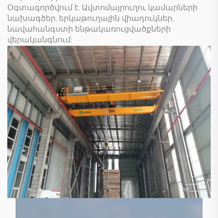
Օգտագործվում է. Ավտոմայրուղու կամարների
նախագծեր, երկաթուղային վիադուկներ,
նավահանգստի ենթակառուցվածքների
վերականգնում: