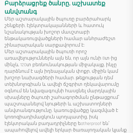
Բարձրացրեք ծանրը, աշխատեք
անվտանգ
Մեր աշտարակային ծպուռը բարձրահարկ
շենքերի, էլեկտրակայանների և հատուկ
նշանակության խոշոր մասշտաբի
ենթակառուցվածքների համար անհրաժեշտ
շինարարական սարքավորում է:
Մեր աշտարակային ծպուռի որոշ
առավելություններն այն են, որ այն ունի 8տ-ից
մինչև 120տ բեռնունակության միջակայք, ինչը
դարձնում է այն իդեալական փոքր, միջին կամ
խոշոր նախագծերի համար. թեքության դեմ
տեխնոլոգիան և ավելի ճշգրիտ ղեկավարումը
օգնում են նվազագույնի հասցնել մարդկային
սխալները ծպուռի շահագործման ընթացքում՝
պաշտպանելով նյութերի և աշխատողների
անվտանգությունը. կառուցվածքը կազմված է
կոռոզիադիմացկուն պողպատից, իսկ
էլեկտրական բաղադրիչները եatherproof են՝
ապահովելով ավելի երկար ծառայողական կյանք