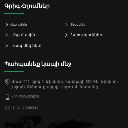
Գրիգ Հղումներ
Əsə səhifə
Produkts
Մեր մասին
Նորություններ
Կապ մեզ հետ
Պահպանեք կապի մեջ
Տուն 1905, բլոկ D, Ջիննիու Վանդայի SOHO-ն, Ջիննիու
շրջան, Չենդու քաղաք, Սիչուան նահանգ
+86-18884139528
[email protected]