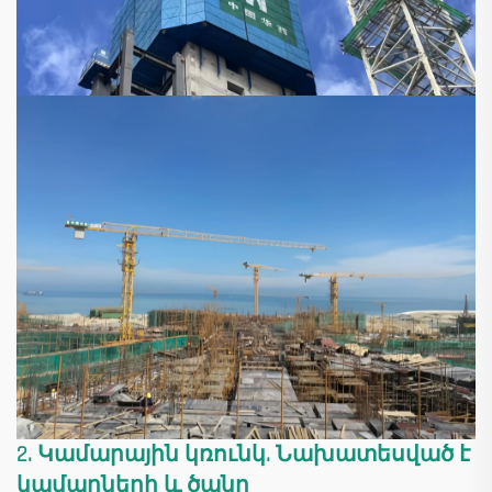
2. Կամարային կռունկ. Նախատեսված է
կամարների և ծանր