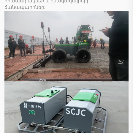
հրապարակներ և բնակավայրերի
ճանապարհներ: