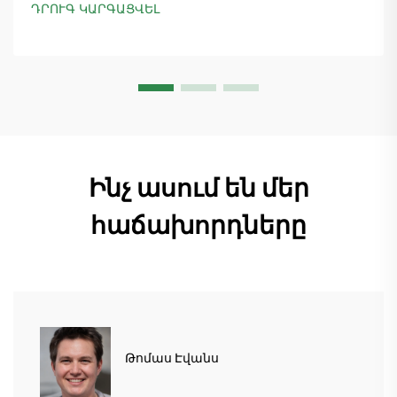
ապահովելով 18 աշտարակային ճանկային
ԴՐՈՒԳ ԿԱՐԳԱՑՎԵԼ
տնտեսուղղիչների մատուցումը և ապահովելով
45+ նոր պատվերներ: Տեսեք, թե ինչպես է
արտադրությունը շարունակվում: Ինչպես ավելի
շատ տեղեկանալ
Ինչ ասում են մեր
հաճախորդները
Թոմաս Էվանս