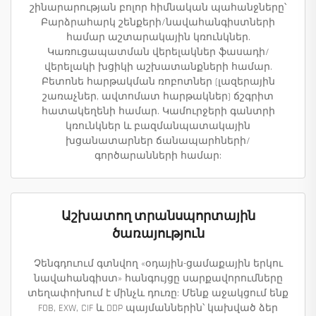
շինարարության բոլոր հիմնական պահանջները՝
Բարձրահարկ շենքերի/նավահանգիստների
համար աշտարակային կռունկներ.
Կառուցապատման վերելակներ ֆասադի/
վերելակի խցիկի աշխատանքների համար.
Բետոնե հարթակման ռոբոտներ (լազերային
շառաչներ, ավտոմատ հարթակներ) ճշգրիտ
հատակեղենի համար. Կամուրջերի գանտրի
կռունկներ և բազմանպատակային
խցանատարներ ճանապարհների/
գործարանների համար:
Աշխատող տրանսպորտային
ծառայություն
Չենգդուում գտնվող «օդային-ցամաքային երկու
նավահանգիստ» հանգույցը սարքավորումները
տեղափոխում է մինչև դուռը: Մենք աջակցում ենք
FOB, EXW, CIF և DDP պայմաններին՝ կախված ձեր