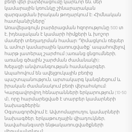
բեռի վեր բարձրացումը կարևոր են, մեր
կամարային կռունկը շինարարական
զարգացման իրական թողարկում է: Հիմնական
հատկանիշները՝
Առավելագույն բարձրացման հզորությունը 500 տ
է, իդեալական է կամարի հիմքերի և խոշոր
մասերի տեղադրման համար: Դիմացկուն ռելսեր
և ամուր կամարային կառուցվածք՝ ապահովելով
հարթ լատերալ շարժում (առանց ցնցումների,
առանց գծային շարժման ժամանակի):
Խելացի անվտանգության համակարգեր.
Ապահովում են ավելցուկային բեռից
պաշտպանություն, արտակարգ կանգնեցում և
իրական ժամանակում բեռի վերահսկում:
Կարգավորվող հենարանների երկարություն (10-50
մ), որը հարմարեցված է տարբեր կամարների
նախագծերին:
Օգտագործվում է. Ավտոմայրուղու կամարների
նախագծեր, երկաթուղային վիադուկներ,
նավահանգստի ենթակառուցվածքների
վերականգնում: