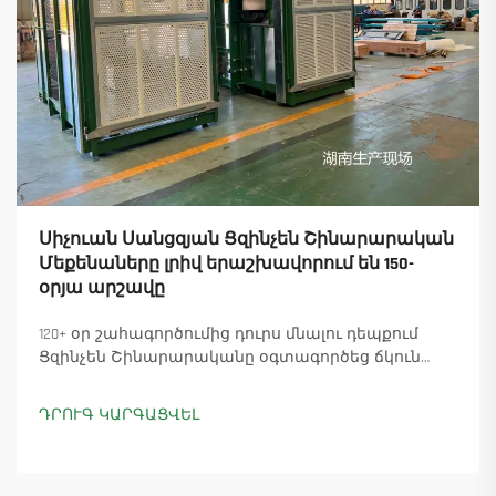
Սիչուան Սանցզյան Ցզինչեն Շինարարական
Մեքենաները լրիվ երաշխավորում են 150-
օրյա արշավը
120+ օր շահագործումից դուրս մնալու դեպքում
Ցզինչեն Շինարարականը օգտագործեց ճկուն
«պարտիզանական» արտադրությունը՝
ապահովելով 18 աշտարակային ճանկային
ԴՐՈՒԳ ԿԱՐԳԱՑՎԵԼ
տնտեսուղղիչների մատուցումը և ապահովելով
45+ նոր պատվերներ: Տեսեք, թե ինչպես է
արտադրությունը շարունակվում: Ինչպես ավելի