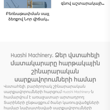
գնով աշտարակային
ճանկեր 4 տոննա 5
Բեռնաթափման սայլ
տոննա 6 տոննա 8
ձեռքով Նոր վիճակ
տոննա մոդելներ
հիմնական
շինարարական
բաղադրիչներ
հրապարակների
ներառյալ շարժիչ
համար
արագացնող
արագացուցիչ
մանժեթ պոմպ շարժիչ
Huashi Machinery. Ձեր վստահելի
Ներքին
մատակարարը հարթակային
բեռնվածություն
շինարարական
սարքավորումների համար
Վստահելի, բարձրորակ շինարարական
սարքավորումների հարցում Huashi Machinery-ն
համարվում է առաջատար արտադրող:
Տարիների ընթացքում ծանր կառուցվածքների
համար նախատեսված սարքավորումների