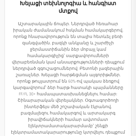
Խելացի տեխնոլոգիա և հանգիստ
մտքով
Աշտարակային ճոպեր. Ներդրված հեռահար
իրական ժամանակում հսկման համակարգերով,
որոնք հնարավորություն են տալիս հետևել բեռի
զանգվածին, բազկի անկյանը և շարժիչի
ջերմաստիճանին ձեր մոբայլ կամ
համակարգիչից՝ սարքավորումների
վերաբեռնման կամ անսարքությունների դեպքում
ներդրված զգուշացումներով: Բետոնի լազերային
շառաչներ. Խելացի հարթեցման ալգորիթմներ,
որոնք թույլատրում են 60%-ով պակաս ձեռքով
կարգավորում՝ ձեր հարթ հատակի պայմանները
FF/FL 30+ համապատասխանեցնելու համար:
Շինարարական վերելակներ. Օգտագործողի
ինտերֆեյս մեծ շոշափական էկրանով,
բազմալեզու համակարգով և արտակարգ
իրավիճակների համար ավտոմատ
էլեկտրամատակարարմամբ՝ շենքի
էլեկտրամատակարարությունը կտրվելու դեպքում