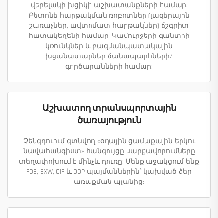
վերելակի խցիկի աշխատանքների համար.
Բետոնե հարթակման ռոբոտներ (լազերային
շառաչներ, ավտոմատ հարթակներ) ճշգրիտ
հատակեղենի համար. Կամուրջերի գանտրի
կռունկներ և բազմանպատակային
խցանատարներ ճանապարհների/
գործարանների համար:
Աշխատող տրանսպորտային
ծառայություն
Չենգդուում գտնվող «օդային-ցամաքային երկու
նավահանգիստ» հանգույցը սարքավորումները
տեղափոխում է մինչև դուռը: Մենք աջակցում ենք
FOB, EXW, CIF և DDP պայմաններին՝ կախված ձեր
առաքման պլանից: