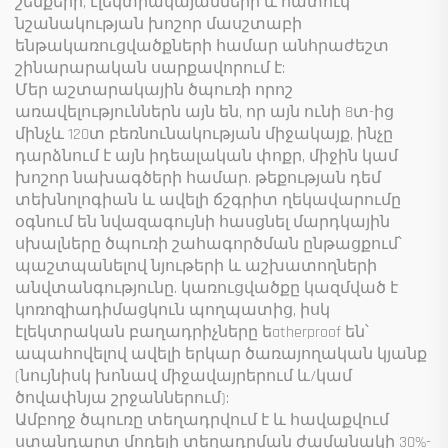
շենքերի, էլեկտրակայանների և հատուկ
նշանակության խոշոր մասշտաբի
ենթակառուցվածքների համար անհրաժեշտ
շինարարական սարքավորում է:
Մեր աշտարակային ծպուռի որոշ
առավելություններն այն են, որ այն ունի 8տ-ից
մինչև 120տ բեռնունակության միջակայք, ինչը
դարձնում է այն իդեալական փոքր, միջին կամ
խոշոր նախագծերի համար. թեքության դեմ
տեխնոլոգիան և ավելի ճշգրիտ ղեկավարումը
օգնում են նվազագույնի հասցնել մարդկային
սխալները ծպուռի շահագործման ընթացքում՝
պաշտպանելով նյութերի և աշխատողների
անվտանգությունը. կառուցվածքը կազմված է
կոռոզիադիմացկուն պողպատից, իսկ
էլեկտրական բաղադրիչները եatherproof են՝
ապահովելով ավելի երկար ծառայողական կյանք
(նույնիսկ խոնավ միջավայրերում և/կամ
ծովափնյա շրջաններում):
Ամբողջ ծպուռը տեղադրվում է և հավաքվում
ստանդարտ մոդելի տեղադրման ժամանակի 30%-