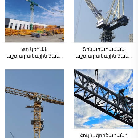
8տ կռունկ
Շինարարական
աշտարակային ճանկ
աշտարակային ճանկ
QTZ80 չինական կռունկ
4տ-ից մինչև 12տ
մրցունակ գնով
բեռնամբարի
հզորությամբ, նոր
ատամնանիվի արկղ,
ատամնանիվի շարժիչ,
աստիճանավոր
ստորին մաս
Հույու գործարանի