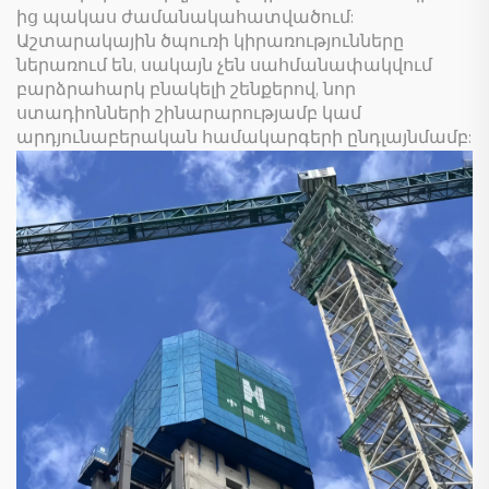
ից պակաս ժամանակահատվածում:
Աշտարակային ծպուռի կիրառությունները
ներառում են, սակայն չեն սահմանափակվում
բարձրահարկ բնակելի շենքերով, նոր
ստադիոնների շինարարությամբ կամ
արդյունաբերական համակարգերի ընդլայնմամբ: