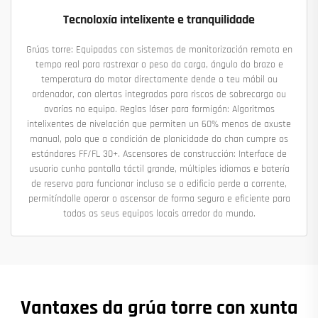
Tecnoloxía intelixente e tranquilidade
Grúas torre: Equipadas con sistemas de monitorización remota en
tempo real para rastrexar o peso da carga, ángulo do brazo e
temperatura do motor directamente dende o teu móbil ou
ordenador, con alertas integradas para riscos de sobrecarga ou
avarías no equipo. Reglas láser para formigón: Algoritmos
intelixentes de nivelación que permiten un 60% menos de axuste
manual, polo que a condición de planicidade do chan cumpre os
estándares FF/FL 30+. Ascensores de construcción: Interface de
usuario cunha pantalla táctil grande, múltiples idiomas e batería
de reserva para funcionar incluso se o edificio perde a corrente,
permitíndolle operar o ascensor de forma segura e eficiente para
todos os seus equipos locais arredor do mundo.
Vantaxes da grúa torre con xunta