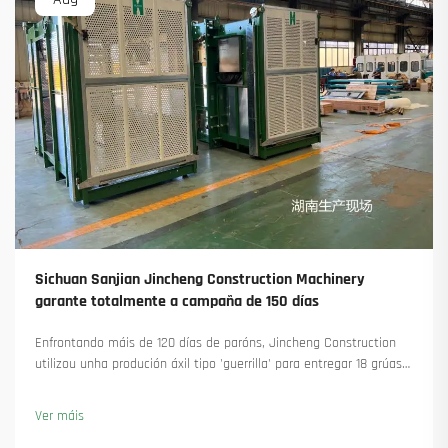
Sichuan Sanjian Jincheng Construction Machinery
garante totalmente a campaña de 150 días
Enfrontando máis de 120 días de paróns, Jincheng Construction
utilizou unha produción áxil tipo 'guerrilla' para entregar 18 grúas
torre e asegurar máis de 45 novas encomendas. Vexa como
manteu a produción en marcha. Saiba máis.
Ver máis