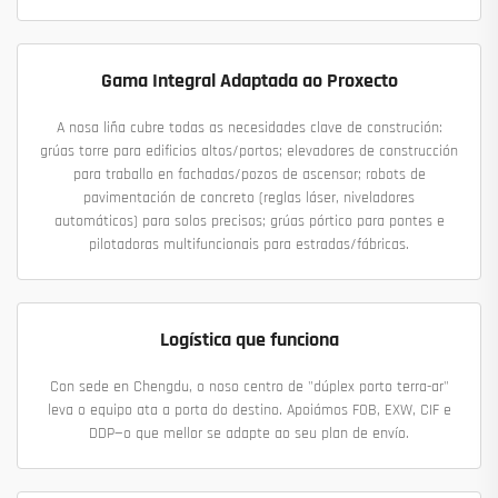
Gama Integral Adaptada ao Proxecto
A nosa liña cubre todas as necesidades clave de construción:
grúas torre para edificios altos/portos; elevadores de construcción
para traballo en fachadas/pozos de ascensor; robots de
pavimentación de concreto (reglas láser, niveladores
automáticos) para solos precisos; grúas pórtico para pontes e
pilotadoras multifuncionais para estradas/fábricas.
Logística que funciona
Con sede en Chengdu, o noso centro de "dúplex porto terra-ar"
leva o equipo ata a porta do destino. Apoiámos FOB, EXW, CIF e
DDP—o que mellor se adapte ao seu plan de envío.