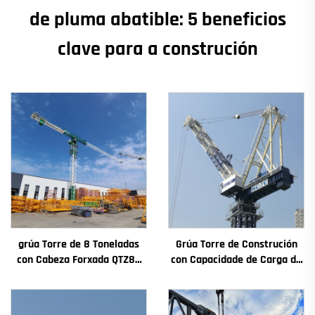
de pluma abatible: 5 beneficios
clave para a construción
grúa Torre de 8 Toneladas
Grúa Torre de Construción
con Cabeza Forxada QTZ80
con Capacidade de Carga de
Chinesa con Prezo
4t a 12t Nova Caxa de
Competitivo
Cambios Motor de
Engranaxes Coxinetes