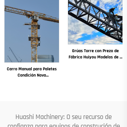
Principais
Grúas Torre con Prezo de
Fábrica Huiyou Modelos de 4
Toneladas 5 Toneladas 6
Carro Manual para Paletes
Toneladas 8 Toneladas para
Condición Nova
Sitios de Construción
Compónentes Principais
Incluídos Motor Caixa de
Cambios Engranaxe
Coxinetes Bomba Motor
Carga Máxima Admisible
Huashi Machinery: O seu recurso de
confianza para equipos de construción de