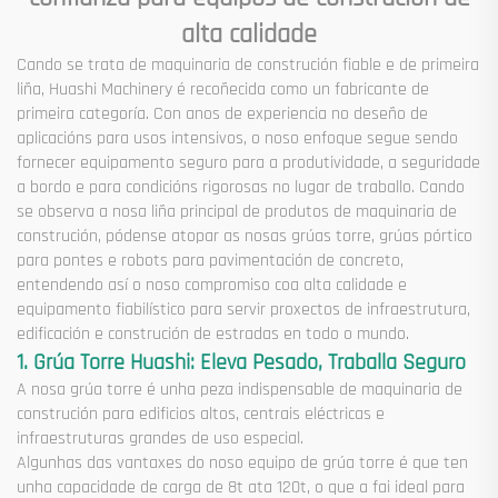
alta calidade
Cando se trata de maquinaria de construción fiable e de primeira
liña, Huashi Machinery é recoñecida como un fabricante de
primeira categoría. Con anos de experiencia no deseño de
aplicacións para usos intensivos, o noso enfoque segue sendo
fornecer equipamento seguro para a produtividade, a seguridade
a bordo e para condicións rigorosas no lugar de traballo. Cando
se observa a nosa liña principal de produtos de maquinaria de
construción, pódense atopar as nosas grúas torre, grúas pórtico
para pontes e robots para pavimentación de concreto,
entendendo así o noso compromiso coa alta calidade e
equipamento fiabilístico para servir proxectos de infraestrutura,
edificación e construción de estradas en todo o mundo.
1. Grúa Torre Huashi: Eleva Pesado, Traballa Seguro
A nosa grúa torre é unha peza indispensable de maquinaria de
construción para edificios altos, centrais eléctricas e
infraestruturas grandes de uso especial.
Algunhas das vantaxes do noso equipo de grúa torre é que ten
unha capacidade de carga de 8t ata 120t, o que a fai ideal para