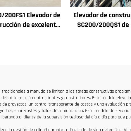
/200FS1 Elevador de
Elevador de constru
rucción de excelente
SC200/200QS1 de 
miento para fachadas
rendimiento pa
ozos de ascensores,
construcción de fach
stinado a Argelia
pozos de ascensore
venta a bajo prec
cio tradicionales a menudo se limitan a las tareas constructivas propi
edefinir la relación entre clientes y constructores. Este modelo eleva 
ca de proyectos, un control transparente de costos y una evaluación 
ectos, sobrecostes y fallos de comunicación. Este modelo de servicio 
liberando al cliente de la supervisión tediosa del día a día para que p
an la gestión de calidad durante todo el ciclo de vida del edificio. Al 