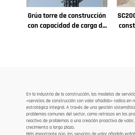
Grúa torre de construcción
SC200
con capacidad de carga de
const
4t a 12t, nuevos
rendi
componentes principales:
y p
caja de engranajes, motor
de
de engranaje, rodamiento
En la industria de la construcción, los modelos de servi
«servicios de construcción con valor añadido» radica en r
estratégica integral. A través de una gestión sistemáti
problemas comunes del sector, como retrasos en los proy
reactiva de problemas a una creación proactiva de valor, 
crecimiento a largo plazo.
Más importante aún, los servicios de valor añadido enfatiz