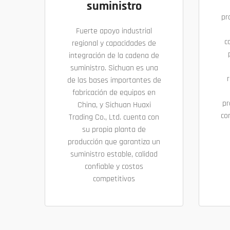
suministro
pr
Fuerte apoyo industrial
c
regional y capacidades de
integración de la cadena de
suministro. Sichuan es una
r
de las bases importantes de
fabricación de equipos en
pr
China, y Sichuan Huaxi
co
Trading Co., Ltd. cuenta con
su propia planta de
producción que garantiza un
suministro estable, calidad
confiable y costos
competitivos