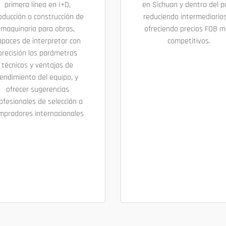
primera línea en I+D,
en Sichuan y dentro del pa
oducción o construcción de
reduciendo intermediarios
maquinaria para obras,
ofreciendo precios FOB 
apaces de interpretar con
competitivos.
precisión los parámetros
técnicos y ventajas de
endimiento del equipo, y
ofrecer sugerencias
ofesionales de selección a
mpradores internacionales