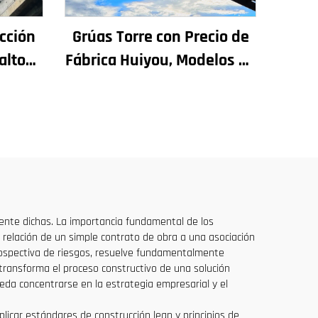
cción
Grúas Torre con Precio de
alto
Fábrica Huiyou, Modelos de
ra
4, 5, 6 y 8 Toneladas para
adas y
Sitios de Construcción
s, en
io
amente dichas. La importancia fundamental de los
la relación de un simple contrato de obra a una asociación
prospectiva de riesgos, resuelve fundamentalmente
transforma el proceso constructivo de una solución
ueda concentrarse en la estrategia empresarial y el
aplicar estándares de construcción lean y principios de