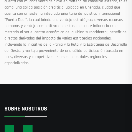
cuenta con muchas ventajas clave en materia de comercio exterior, tales
como: una sólida posición crediticia; ubicada en Chengdu, ciudad que
cuenta con un sistema integrado prioritario de logística internacional
"Puerto Dual", lo cual brinda una ventaja estratégica; diversos recursos
humanos y ventaja competitiva en costos; creciente influencia en el
mercado al ser el centro económico de la China suroccidental; beneficios
directos derivados del impacto de varias estrategias nacionales,
incluyendo la Iniciativa de la Franja y la Ruta y la Estrategia de Desarrollo
del Oeste; y ventaja proveniente de una sólida participación basada en
ricos, diversos y competitivos recursos industriales regionales
especializados.
SOBRE NOSOTROS