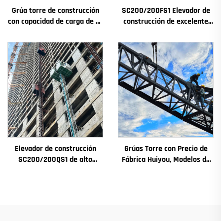
Grúa torre de construcción
SC200/200FS1 Elevador de
con capacidad de carga de 4t
construcción de excelente
a 12t, nuevos componentes
rendimiento para fachadas y
principales: caja de
pozos de ascensores,
engranajes, motor de
destinado a Argelia
engranaje, rodamiento
Elevador de construcción
Grúas Torre con Precio de
SC200/200QS1 de alto
Fábrica Huiyou, Modelos de
rendimiento para
4, 5, 6 y 8 Toneladas para
construcción de fachadas y
Sitios de Construcción
pozos de ascensores, en
venta a bajo precio