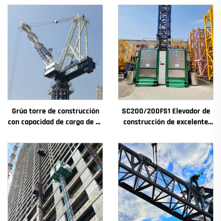
Grúa torre de construcción
SC200/200FS1 Elevador de
con capacidad de carga de 4t
construcción de excelente
a 12t, nuevos componentes
rendimiento para fachadas y
principales: caja de
pozos de ascensores,
engranajes, motor de
destinado a Argelia
engranaje, rodamiento