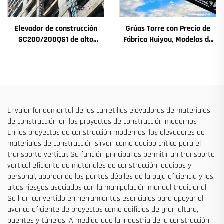
Elevador de construcción
Grúas Torre con Precio de
SC200/200QS1 de alto
Fábrica Huiyou, Modelos de
rendimiento para
4, 5, 6 y 8 Toneladas para
construcción de fachadas y
Sitios de Construcción
pozos de ascensores, en
venta a bajo precio
El valor fundamental de las carretillas elevadoras de materiales
de construcción en los proyectos de construcción modernos
En los proyectos de construcción modernos, los elevadores de
materiales de construcción sirven como equipo crítico para el
transporte vertical. Su función principal es permitir un transporte
vertical eficiente de materiales de construcción, equipos y
personal, abordando los puntos débiles de la baja eficiencia y los
altos riesgos asociados con la manipulación manual tradicional.
Se han convertido en herramientas esenciales para apoyar el
avance eficiente de proyectos como edificios de gran altura,
puentes y túneles. A medida que la industria de la construcción