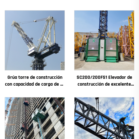
Grúa torre de construcción
SC200/200FS1 Elevador de
con capacidad de carga de 4t
construcción de excelente
a 12t, nuevos componentes
rendimiento para fachadas y
principales: caja de
pozos de ascensores,
engranajes, motor de
destinado a Argelia
engranaje, rodamiento