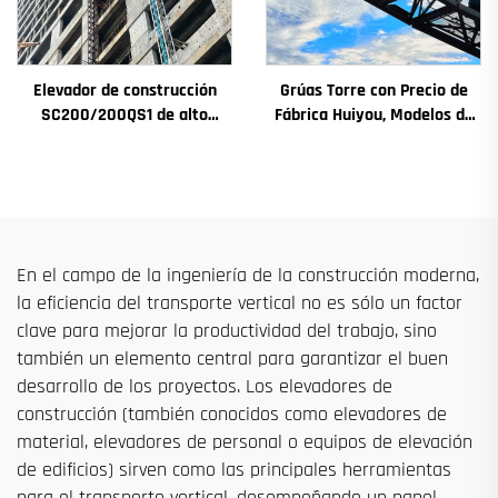
Elevador de construcción
Grúas Torre con Precio de
SC200/200QS1 de alto
Fábrica Huiyou, Modelos de
rendimiento para
4, 5, 6 y 8 Toneladas para
construcción de fachadas y
Sitios de Construcción
pozos de ascensores, en
venta a bajo precio
En el campo de la ingeniería de la construcción moderna,
la eficiencia del transporte vertical no es sólo un factor
clave para mejorar la productividad del trabajo, sino
también un elemento central para garantizar el buen
desarrollo de los proyectos. Los elevadores de
construcción (también conocidos como elevadores de
material, elevadores de personal o equipos de elevación
de edificios) sirven como las principales herramientas
para el transporte vertical, desempeñando un papel