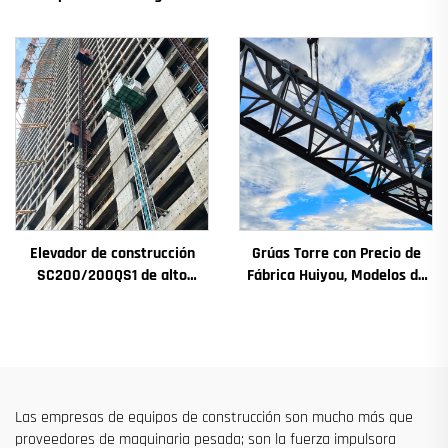
a 12t, nuevos componentes
rendimiento para fachadas y
principales: caja de
pozos de ascensores,
engranajes, motor de
destinado a Argelia
engranaje, rodamiento
Elevador de construcción
Grúas Torre con Precio de
SC200/200QS1 de alto
Fábrica Huiyou, Modelos de
rendimiento para
4, 5, 6 y 8 Toneladas para
construcción de fachadas y
Sitios de Construcción
pozos de ascensores, en
venta a bajo precio
Las empresas de equipos de construcción son mucho más que
proveedores de maquinaria pesada; son la fuerza impulsora