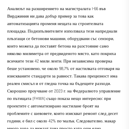
Анализът на разширението на магистралата I-66 във
Вирджиния ни дава добър пример за това как
автоматизацията променя нещата на строителната
площадка. Подизпълнителите използваха тези напреднали
плъзгащи се бетонови машини, оборудвани със сензори,
които можеха да поставят бетона на разстояние само
няколко милиметра от предвиденото място, като покриха
всичките тези 42 мили ленти. При независима проверка
беше установено, че около 98,7% от настилката отговаря на
изискваните стандарти за равност. Такава прецизност има
реален смисъл и от гледна точка на бъдещите разходи.
Скорошно проучване от 2023 г. на Федералното управление
по пътищата (FHWA) също показа нещо интересно: при
проектите с автоматизирано настилане броят на
проблемите с шевовете, които изискват ремонт след десет
години, е бил с около 42% по-малък. Следователно, макар
много хора да виждат това просто като още едно