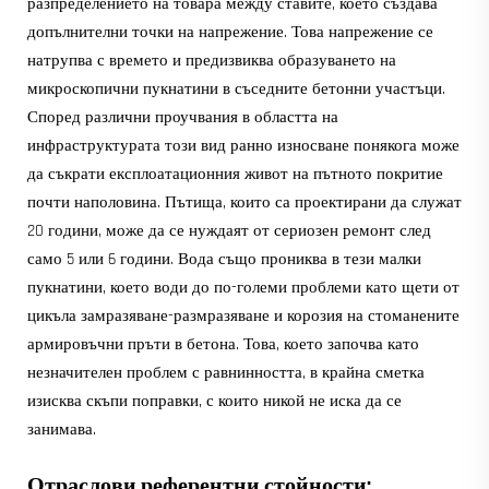
разпределението на товара между ставите, което създава
допълнителни точки на напрежение. Това напрежение се
натрупва с времето и предизвиква образуването на
микроскопични пукнатини в съседните бетонни участъци.
Според различни проучвания в областта на
инфраструктурата този вид ранно износване понякога може
да съкрати експлоатационния живот на пътното покритие
почти наполовина. Пътища, които са проектирани да служат
20 години, може да се нуждаят от сериозен ремонт след
само 5 или 6 години. Вода също прониква в тези малки
пукнатини, което води до по-големи проблеми като щети от
цикъла замразяване-размразяване и корозия на стоманените
армировъчни пръти в бетона. Това, което започва като
незначителен проблем с равнинността, в крайна сметка
изисква скъпи поправки, с които никой не иска да се
занимава.
Отраслови референтни стойности: