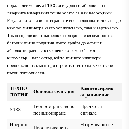
поради движение, а ГНСС осигурява стабилност на
лазерните измервания точно когато са най-необходими.
Резултатът от тази интеграция е впечатляваща точност — до
няколко милиметра както хоризонтално, така и вертикално.
Такава прецизност напълно отговаря на изискванията за
бетонни пътни покрития, които трябва да останат
абсолютно равни с отклонение от около 1,5 мм на
километър — параметър, който пътните инженери
обикновено изискват при строителството на качествени
пътни повърхности.
ТЕХНО
Компенсирано
Основна функция
ЛОГИЯ
ограничение
Геопространствено
Пречки за
GNSS
позициониране
сигнала
Инерцио
Натрупващо се
Проследяване на