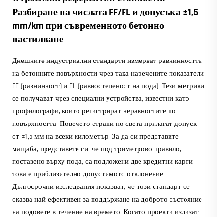
Разбиране на числата FF/FL и допусъка ±1,5
mm/km при съвременното бетонно
настилване
Днешните индустриални стандарти измерват равнинността
на бетонните повърхности чрез така наречените показатели
FF (равнинност) и FL (равностепеност на пода). Тези метрики
се получават чрез специални устройства, известни като
профилографи, които регистрират неравностите по
повърхността. Повечето страни по света прилагат допуск
от ±1,5 мм на всеки километър. За да си представите
мащаба, представете си, че под триметрово правило,
поставено върху пода, са подложени две кредитни карти –
това е приблизително допустимото отклонение.
Дългосрочни изследвания показват, че този стандарт се
оказва най-ефективен за поддържане на доброто състояние
на подовете в течение на времето. Когато проекти излизат