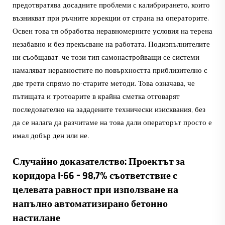
предотвратява досадните проблеми с калибрирането, които
възникват при ръчните корекции от страна на операторите.
Освен това тя обработва неравномерните условия на терена
незабавно и без прекъсване на работата. Подизпълнителите
ни съобщават, че този тип самонастройващи се системи
намаляват неравностите по повърхността приблизително с
две трети спрямо по-старите методи. Това означава, че
пътищата и тротоарите в крайна сметка отговарят
последователно на зададените технически изисквания, без
да се налага да разчитаме на това дали операторът просто е
имал добър ден или не.
Случайно доказателство: Проектът за
коридора I-66 – 98,7% съответствие с
целевата равност при използване на
напълно автоматизирано бетонно
настилане