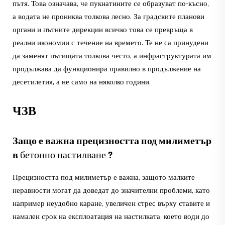
пътя. Това означава, че пукнатините се образуват по-късно,
а водата не прониква толкова лесно. За градските планови
органи и пътните дирекции всичко това се превръща в
реални икономии с течение на времето. Те не са принудени
да заменят пътищата толкова често, а инфраструктурата им
продължава да функционира правилно в продължение на
десетилетия, а не само на няколко години.
ЧЗВ
Защо е важна прецизността под милиметър
в
бетонно настилване
?
Прецизността под милиметър е важна, защото малките
неравности могат да доведат до значителни проблеми, като
например неудобно каране, увеличен стрес върху ставите и
намален срок на експлоатация на настилката, което води до