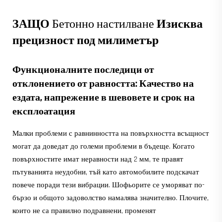
ЗАЩО
Бетонно настилване
Изисква
прецизност под милиметър
Функционалните последици от
отклонението от равността: Качество на
ездата, напрежение в шевовете и срок на
експлоатация
Малки проблеми с равнинността на повърхността всъщност
могат да доведат до големи проблеми в бъдеще. Когато
повърхностите имат неравности над 2 мм, те правят
пътуванията неудобни, тъй като автомобилите подскачат
повече поради тези вибрации. Шофьорите се уморяват по-
бързо и общото задоволство намалява значително. Плочите,
които не са правилно подравнени, променят