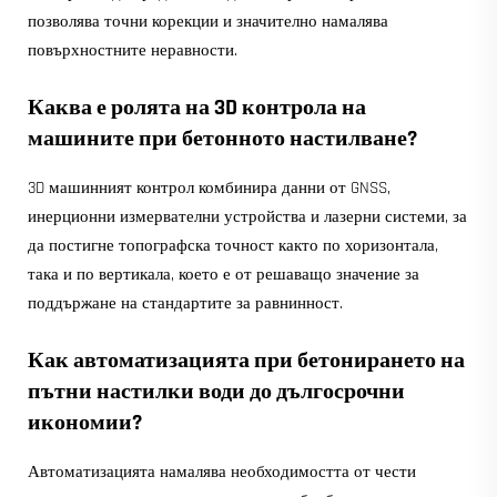
позволява точни корекции и значително намалява
повърхностните неравности.
Каква е ролята на 3D контрола на
машините при бетонното настилване?
3D машинният контрол комбинира данни от GNSS,
инерционни измервателни устройства и лазерни системи, за
да постигне топографска точност както по хоризонтала,
така и по вертикала, което е от решаващо значение за
поддържане на стандартите за равнинност.
Как автоматизацията при бетонирането на
пътни настилки води до дългосрочни
икономии?
Автоматизацията намалява необходимостта от чести