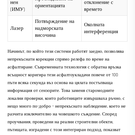
нен
отклонение с
ориентацията
(ИМУ)
времето
Потвърждение на
Околната
Лазер
надморската
интерференция
височина
Начинът, по който тези системи работят заедно, позволява
непрекъснати корекции спрямо релефа по време на
асфалтиране. Съвременната технология с обратна връзка
всъщност коригира тези асфалтоукладачи повече от 100
пъти всяка секунда въз основа на цялата постъпваща
информация от сензорите. Това заменя старомодните
локални проверки, които работниците извършваха ръчно, с
нещо много по-добро – непрекъснато наблюдение, което не
разчита изключително на човешкото съждение. Според
проучвания, проведени на реални строителни обекти,
пътищата, изградени с този интегриран подход, показват