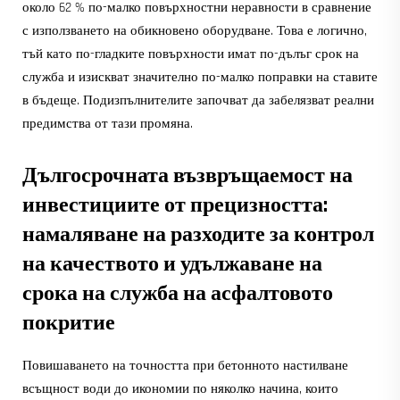
около 62 % по-малко повърхностни неравности в сравнение
с използването на обикновено оборудване. Това е логично,
тъй като по-гладките повърхности имат по-дълъг срок на
служба и изискват значително по-малко поправки на ставите
в бъдеще. Подизпълнителите започват да забелязват реални
предимства от тази промяна.
Дългосрочната възвръщаемост на
инвестициите от прецизността:
намаляване на разходите за контрол
на качеството и удължаване на
срока на служба на асфалтовото
покритие
Повишаването на точността при бетонното настилване
всъщност води до икономии по няколко начина, които