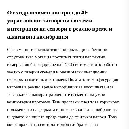
От хидравличен контрол до AI-
управлявани затворени системи:
интеграция на сензори в реално време и
адаптивна калибрация
Съвременните автоматизирани плъзгащи се бетонни
стругове днес могат да постигнат почти перфектни
измервания благодарение на GNSS системи, които работят
заедно с лазерни скенери и онези малки инерционни
сензори, за които всички знаем. Цялата тази конфигурация
изпраща в реално време информация за височината и за
това къде се намират различните елементи на умни
компютърни програми. Тези програми след това коригират
положението на формата и интензивността на вибрациите
ѝ, докато машината продължава да се движи напред. Това,
което прави тази система толкова добра, е, че тя