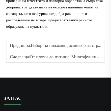
проверки на качеството и повторна обработка, а също така
допринася за удължаване на експлоатационния живот на
пътищата, като осигурява по-добра равнинност и
разпределение на товара, предотвратявайки ранното
образуване на пукнатини.
Предишна:
Избор на подходящ асансьор за строителни цели според размера на проекта ви
Следваща:
От плочи до пътища: Многофункционалните приложения на роботите за бетонно асфалтиране
ЗА НАС