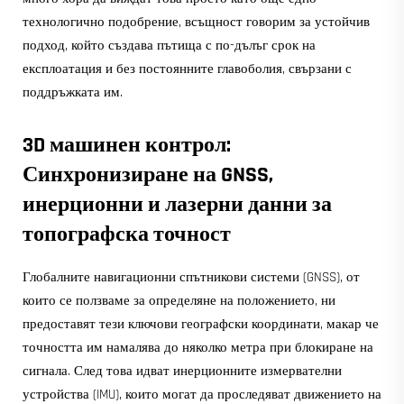
технологично подобрение, всъщност говорим за устойчив
подход, който създава пътища с по-дълъг срок на
експлоатация и без постоянните главоболия, свързани с
поддръжката им.
3D машинен контрол:
Синхронизиране на GNSS,
инерционни и лазерни данни за
топографска точност
Глобалните навигационни спътникови системи (GNSS), от
които се ползваме за определяне на положението, ни
предоставят тези ключови географски координати, макар че
точността им намалява до няколко метра при блокиране на
сигнала. След това идват инерционните измервателни
устройства (IMU), които могат да проследяват движението на