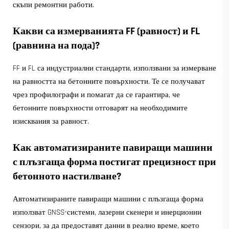
скъпи ремонтни работи.
Какви са измерванията FF (равност) и FL
(равнина на пода)?
FF и FL са индустриални стандарти, използвани за измерване
на равността на бетонните повърхности. Те се получават
чрез профилографи и помагат да се гарантира, че
бетонните повърхности отговарят на необходимите
изисквания за равност.
Как автоматизираните павиращи машини
с плъзгаща форма постигат прецизност при
бетонното настилване?
Автоматизираните павиращи машини с плъзгаща форма
използват GNSS-системи, лазерни скенери и инерционни
сензори, за да предоставят данни в реално време, което