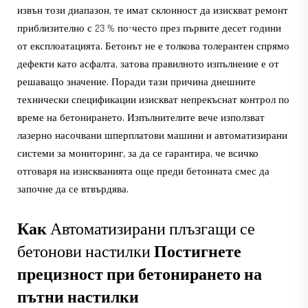
извън този диапазон, те имат склонност да изискват ремонт
приблизително с 23 % по-често през първите десет години
от експлоатацията. Бетонът не е толкова толерантен спрямо
дефекти като асфалта, затова правилното изпълнение е от
решаващо значение. Поради тази причина днешните
технически спецификации изискват непрекъснат контрол по
време на бетонирането. Изпълнителите вече използват
лазерно насочвани шперплатови машини и автоматизирани
системи за мониторинг, за да се гарантира, че всичко
отговаря на изискванията още преди бетонната смес да
започне да се втвърдява.
Как
Автоматизирани плъзгащи се
бетонови настилки
Постигнете
прецизност при бетонирането на
пътни настилки