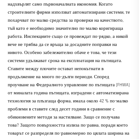
надхвърлят само първоначалната икономия. Когато
строителните фирми използват автоматизирани системи, те
похарчват по-малко средства за проверки на качеството,
тъй като е необходимо значително по-малко коригираща
работа. Инспекциите също се провеждат по-рядко, а никой
вече не трябва да се връща за досадните поправки на
нивото. Особено забележително обаче е това, че тези
системи удължават срока на експлоатация на пътищата.
Ставите между плочите остават непокътнати в
продължение на много по-дълги периоди. Според
проучване на Федералното управление по пътищата (FHWA)
от миналата година пътищата, изградени с автоматизирана
технология за плъзгаща форма, имаха около 42 % по-малко
проблеми в ставите след десет години в сравнение с
обикновените методи за настилване. Защо се получава
това? Защото повърхността излиза по-равна, поради което
товарът се разпределя по-равномерно по цялата ширина на