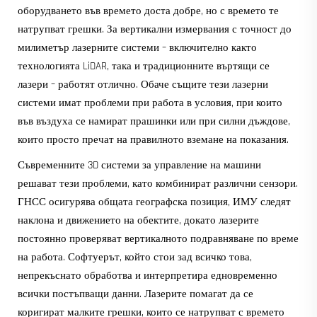
оборудването във времето доста добре, но с времето те
натрупват грешки. За вертикални измервания с точност до
милиметър лазерните системи – включително както
технологията LiDAR, така и традиционните въртящи се
лазери – работят отлично. Обаче същите тези лазерни
системи имат проблеми при работа в условия, при които
във въздуха се намират прашинки или при силни дъждове,
които просто пречат на правилното вземане на показания.
Съвременните 3D системи за управление на машини
решават тези проблеми, като комбинират различни сензори.
ГНСС осигурява общата географска позиция, ИМУ следят
наклона и движението на обектите, докато лазерите
постоянно проверяват вертикалното подравняване по време
на работа. Софтуерът, който стои зад всичко това,
непрекъснато обработва и интерпретира едновременно
всички постъпващи данни. Лазерите помагат да се
коригират малките грешки, които се натрупват с времето