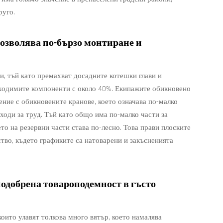
руго.
позволява по-бързо монтиране и
, тъй като премахват досадните котешки глави и
бходимите компоненти с около 40%. Екипажите обикновено
ение с обикновените кранове, което означава по-малко
ходи за труд. Тъй като общо има по-малко части за
то на резервни части става по-лесно. Това прави плоските
тво, където графиките са натоварени и закъсненията
одобрена товароподемност в гъсто
оито улавят толкова много вятър, което намалява