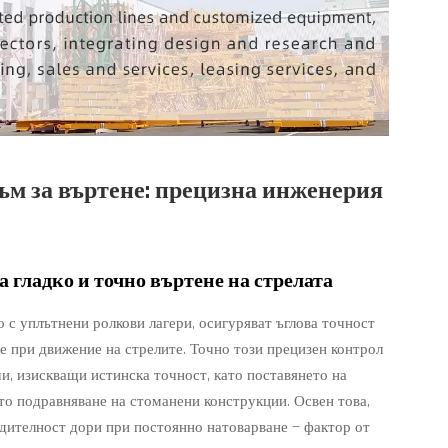
ъм за въртене: прецизна инженерия
 гладко и точно въртене на стрелата
о с уплътнени ролкови лагери, осигуряват ъглова точност
не при движение на стрелите. Точно този прецизен контрол
и, изискващи истинска точност, като поставянето на
то подравняване на стоманени конструкции. Освен това,
одителност дори при постоянно натоварване — фактор от