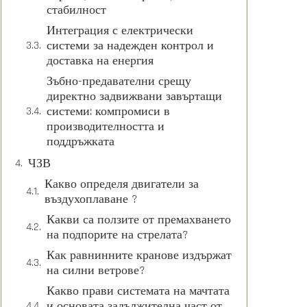
стабилност
Интеграция с електрически
системи за надежден контрол и
доставка на енергия
Зъбно-предавателни срещу
директно задвижвани завъртащи
системи: компромиси в
производителността и
поддръжката
ЧЗВ
Какво определя двигатели за
въздухоплаване ?
Какви са ползите от премахването
на подпорите на стрелата?
Как равнинните кранове издържат
на силни ветрове?
Какво прави системата на мачтата
и основата задължителна част от