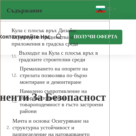
BG
Съдържание
Кула с плосък връх Дизайн:
Контактирайте Нас
Структурни предимства и
ПОЛУЧИ ОФЕРТА
приложения в градска среда
Възходът на Кула с плосък връх в
градските строителни среди
Премахването на опорите на
стрелата позволява по-бързо
монтиране и демонтиране
Намалено съпротивление на
енти За Безопасност
вятъра и подобрена
товароподемност в гъсто застроени
райони
Мачта и основа: Осигуряване на
структурна устойчивост и
разпределение на натоварването