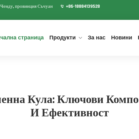
д Ченду, провинция Съчуан
+86-18884139528
чална страница
Продукти
За нас
Новини
енна Кула: Ключови Компон
И Ефективност