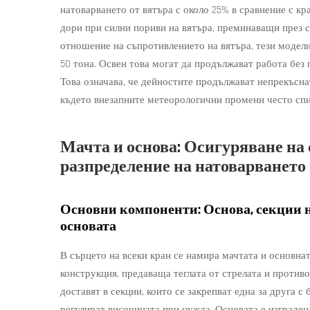
натоварването от вятъра с около 25% в сравнение с кр
дори при силни пориви на вятъра, преминаващи през с
отношение на съпротивлението на вятъра, тези модели
50 тона. Освен това могат да продължават работа без 
Това означава, че дейностите продължават непрекъсна
където внезапните метеорологични промени често спи
Мачта и основа: Осигуряване на
разпределение на натоварването
Основни компоненти: Основа, секции н
основата
В сърцето на всеки кран се намира мачтата и основна
конструкция, предаваща теглата от стрелата и против
доставят в секции, които се закрепват една за друга с
регулират височината при нужда. Основата е изграден