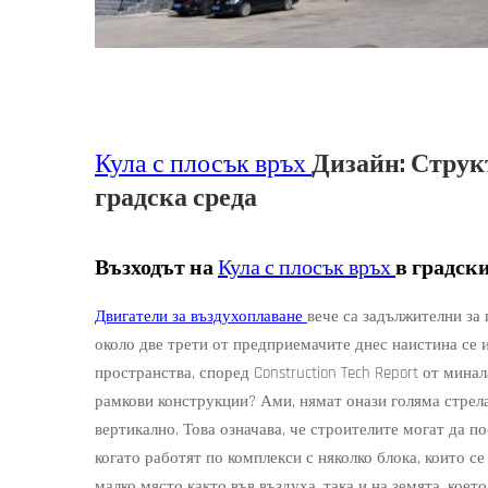
Кула с плосък връх
Дизайн: Струк
градска среда
Възходът на
Кула с плосък връх
в градск
Двигатели за въздухоплаване
вече са задължителни за
около две трети от предприемачите днес наистина се 
пространства, според Construction Tech Report от мина
рамкови конструкции? Ами, нямат онази голяма стрела
вертикално. Това означава, че строителите могат да п
когато работят по комплекси с няколко блока, които с
малко място както във въздуха, така и на земята, коет