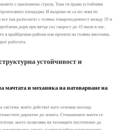
ановете с наклоняема стрела. Това ги прави устойчиви
троителните площадки. И въпреки че са по-леки по
 все пак разполагат с голяма товароподемност между 28 и
проблеми дори при вятър със скорост до 45 мили в час.
то в крайбрежни райони или проекти на голяма височина,
рат работата.
 структурна устойчивост и
а мачтата и механика на натоварване на
та система, които действат като основна носеща
отежестите директно до земята. Стоманените мачти се
 болтове, което позволява на техниците постепенно да
а изключително здраво, разпределяйки натоварването