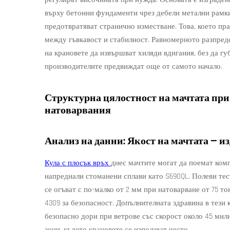
върху бетонни фундаменти чрез дебели метални рамки
предотвратяват странично изместване. Това, което пра
между гъвкавост и стабилност. Равномерното разпреде
на крановете да извършват хиляди вдигания, без да гу
производителите предвиждат още от самото начало.
Структурна цялостност на мачтата пр
натоварвания
Анализ на данни: Якост на мачтата — и
Кула с плосък връх
днес мачтите могат да поемат ком
напреднали стоманени сплави като S690QL. Полеви тес
се огъват с по-малко от 2 мм при натоварване от 75 то
4309 за безопасност. Допълнителната здравина в тези
безопасно дори при ветрове със скорост около 45 мили
зони, където крановете се използват често.