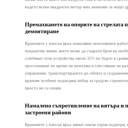
където всеки квадратен метър има значение за нещо д
Премахването на опорите на стрелата 
демонтиране
Крановете с плосък връх намаляват монтажните работи
пендантни линии, което може да съкрати броя на нео
сглобяват тези устройства около 30% по-бързо в сравн
простоюване по време на монтажа и спестяване на раз
управление, транспортирането до обекта и съхранение
кранове особено подходящ избор за градско строителс
просто не са опция.
Намалено съпротивление на вятъра и п
застроени райони
Крановете с плосък връх нямат онези горни подпори, к