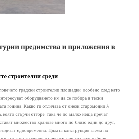
турни предимства и приложения в
ите строителни среди
 повечето градски строителни площадки, особено след като
интересуват оборудването им да се побира в тесни
лата година. Какво ги отличава от онези старомодни A-
, която стърчи отгоре, така че по-малко неща пречат
оставят множество кранове много по-близо един до друг,
е издигат едновременно. Цялата конструкция заема по-
о има голямо значение в пренаселени градски райони,