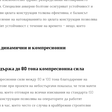
. Специални анкерни болтове осигуряват устойчивост и
ви цялата конструкция толкова ефективна, е балансът
ление на натоварванията по цялата конструкция позволява
бят устойчивост с течение на времето — нещо, което
и динамични и компресионни
здържа до 80 тона компресионна сила
пресионни сили между 80 и 100 тона благодарение на
тове при проекти на небостъргачи показаха, че тези мачти
на, което отговаря на всички изисквания на стандарта ISO
 конструкции позволява на операторите да работят
 в час, което често се случва в крайбрежни строителни