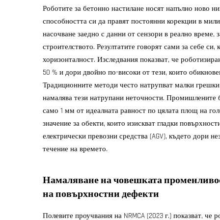
Роботите за бетонно настилане носят напълно ново ни
способността си да правят постоянни корекции в мил
насочване заедно с данни от сензори в реално време,
строителството. Резултатите говорят сами за себе си, 
хоризонталност. Изследвания показват, че роботизира
50 % и дори двойно по-високи от тези, които обикнове
Традиционните методи често натрупват малки грешки 
намалява тези натрупани неточности. Промишлените б
само 1 мм от идеалната равност по цялата площ на го
значение за обекти, които изискват гладки повърхност
електрически превозни средства (AGV), където дори н
течение на времето.
Намаляване на човешката променливос
на повърхностни дефекти
Полевите проучвания на NRMCA (2023 г.) показват, че 