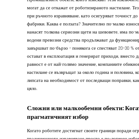
могат да се откажат от роботизираното настилане. Те
при ръчното изравняване, като осигуряват точност до
фабрики. Каква е ползата? Значително по-малко износ
нанасят толкова сериозни щети на шевовете, има по-
водени превозни средства продължават да функционир
завършват по-бързо – понякога се спестяват 20–30 % о
остават в експлоатация и генерират приходи, вместо 
равност е от най-голямо значение, компаниите обикно
настилане се възвръщат за около година и половина, к
липсата на необходимост от последващи поправки, как
цяло.
Сложни или малкообемни обекти: Кога
прагматичният избор
Когато роботите достигнат своите граници поради ог
традиционното изравняване просто е по-логичен избор