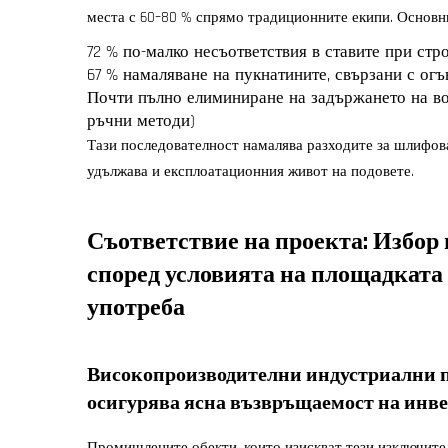
места с 60–80 % спрямо традиционните екипи. Основн
72 % по-малко несъответствия в ставите при стр
67 % намаляване на пукнатините, свързани с огъ
Почти пълно елиминиране на задържането на вод
ръчни методи)
Тази последователност намалява разходите за шлифован
удължава и експлоатационния живот на подовете.
Съответствие на проекта: Избор
според условията на площадката
употреба
Високопроизводителни индустриални п
осигурява ясна възвръщаемост на инве
Промишлените обекти, които изискват тези изключите