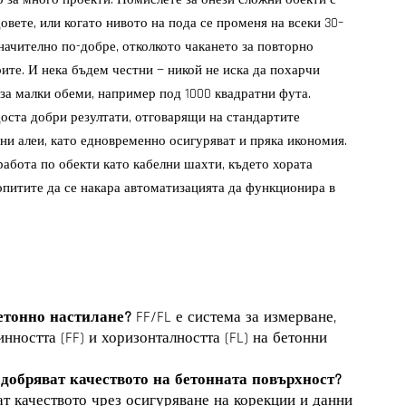
овете, или когато нивото на пода се променя на всеки 30–
начително по-добре, отколкото чакането за повторно
ите. И нека бъдем честни — никой не иска да похарчи
за малки обеми, например под 1000 квадратни фута.
доста добри резултати, отговарящи на стандартите
ни алеи, като едновременно осигуряват и пряка икономия.
работа по обекти като кабелни шахти, където хората
 опитите да се накара автоматизацията да функционира в
бетонно настилане?
FF/FL е система за измерване,
нността (FF) и хоризонталността (FL) на бетонни
добряват качеството на бетонната повърхност?
т качеството чрез осигуряване на корекции и данни