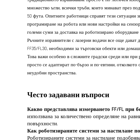
множество ъгли, всички тръби, които минават през под
50 фута. Опитните работници справят тези ситуации з
програмиране на робота или нови настройки на сензор
големи суми за доставка на роботизирано оборудване 
Ръчните изравнители с лазерни водачи все още дават 
FF35/FL30, необходими за търговски обекти или домаш
Това важи особено в сложните градски среди или при 
просто се адаптират по-бързо и по-евтини, отколкото
неудобни пространства.
Често задавани въпроси
Какво представлява измерването FF/FL при 
използвана за количествено определяне на равни
повърхности.
Как роботизираните системи за настилане по
Роботизираните системи за настилане подобрява