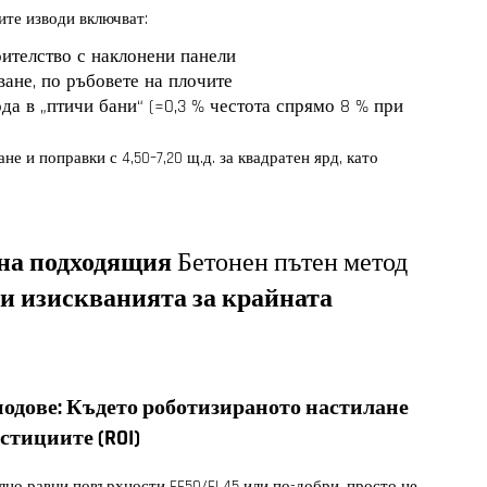
ите изводи включват:
оителство с наклонени панели
ване, по ръбовете на плочите
а в „птичи бани“ (≈0,3 % честота спрямо 8 % при
е и поправки с 4,50–7,20 щ.д. за квадратен ярд, като
 на подходящия
Бетонен пътен метод
 и изискванията за крайната
одове: Където роботизираното настилане
стициите (ROI)
лно равни повърхности FF50/FL45 или по-добри, просто не