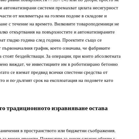
зи автоматизирани системи премахват цялата несигурност
 части от милиметъра на големи подове в складове и
ване с течение на времето. Вилковите товароподемници не
малко откъртвания на повърхностите и автоматизираните
ат гладко година след година. Проектите също се
т първоначалния график, което означава, че фабриките
да стоят бездействащи. За операции, при които абсолютната
вено виждат, че инвестициите им в роботизирано бетонно
огато се вземат предвид всички спестени средства от
то и по-дългият срок на експлоатация на подовете като
то традиционното изравняване остава
раничения в пространството или бюджетни съображения,
 за много проекти. Помислете за онези сложни обекти с