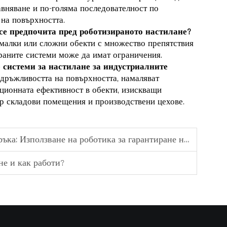
авняване и по-голяма последователност по
на повърхността.
се предпочита пред роботизираното настилане?
малки или сложни обекти с множество препятствия
раните системи може да имат ограничения.
 системи за настилане за индустриалните
дръжливостта на повърхността, намаляват
ционната ефективност в обекти, изискващи
ер складови помещения и производствени цехове.
 роботика за гарантиране на последователни резултати при бетонни работи
не и как работи?