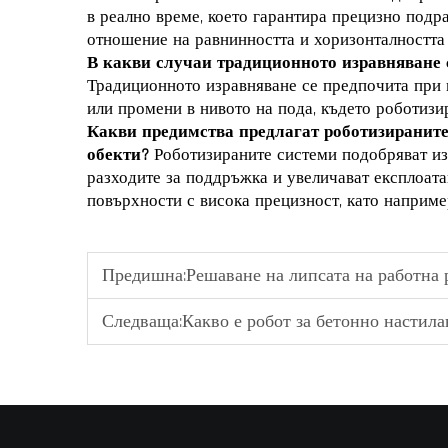
в реално време, което гарантира прецизно подр
отношение на равнинността и хоризонталността 
В какви случаи традиционното изравняване 
Традиционното изравняване се предпочита при 
или промени в нивото на пода, където роботизи
Какви предимства предлагат роботизираните
обекти?
Роботизираните системи подобряват из
разходите за поддръжка и увеличават експлоата
повърхности с висока прецизност, като наприм
Предишна:
Решаване на липсата на работна ръка: Използване на
Следваща:
Какво е робот за бетонно настила