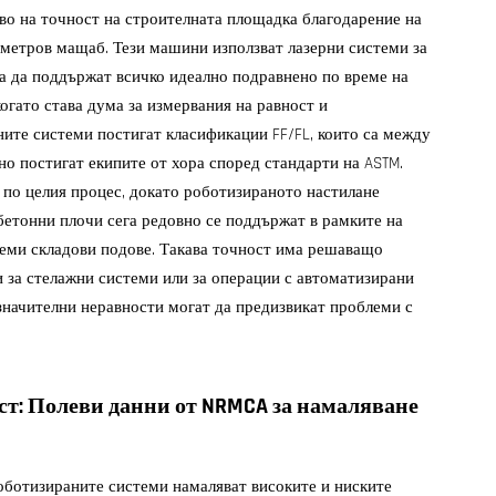
во на точност на строителната площадка благодарение на
иметров мащаб. Тези машини използват лазерни системи за
 за да поддържат всичко идеално подравнено по време на
когато става дума за измервания на равност и
ните системи постигат класификации FF/FL, които са между
но постигат екипите от хора според стандарти на ASTM.
по целия процес, докато роботизираното настилане
етонни плочи сега редовно се поддържат в рамките на
леми складови подове. Такава точност има решаващо
и за стелажни системи или за операции с автоматизирани
езначителни неравности могат да предизвикат проблеми с
т: Полеви данни от NRMCA за намаляване
роботизираните системи намаляват високите и ниските