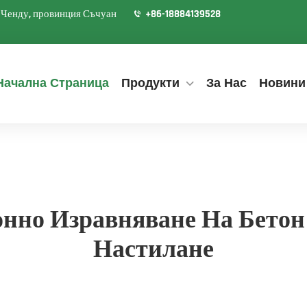
д Ченду, провинция Съчуан
+86-18884139528
Начална Страница
Продукти
За Нас
Новини
онно Изравняване На Бетон
Настилане