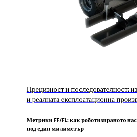
Прецизност и последователност: и
и реалната експлоатационна произ
Метрики FF/FL: как роботизираното нас
под един милиметър