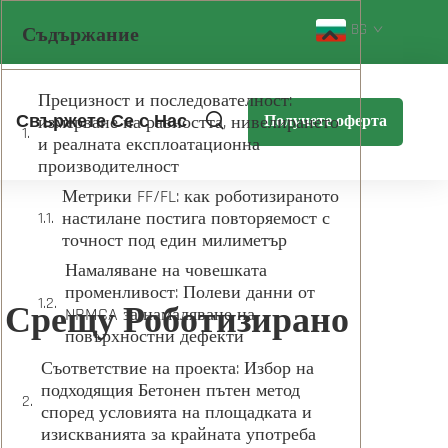
BG
Съдържание
Прецизност и последователност:
Свържете Се с Нас
измерване на равността, нивелирането
Получете оферта
и реалната експлоатационна
производителност
Метрики FF/FL: как роботизираното
настилане постига повторяемост с
точност под един милиметър
Намаляване на човешката
променливост: Полеви данни от
 Срещу Роботизирано
NRMCA за намаляване на
повърхностни дефекти
Съответствие на проекта: Избор на
подходящия Бетонен пътен метод
според условията на площадката и
изискванията за крайната употреба