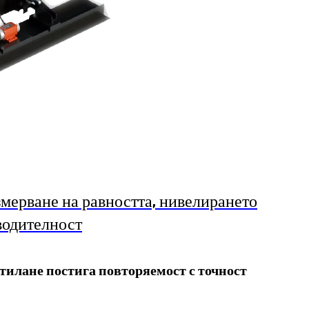
змерване на равността, нивелирането
водителност
тилане постига повторяемост с точност