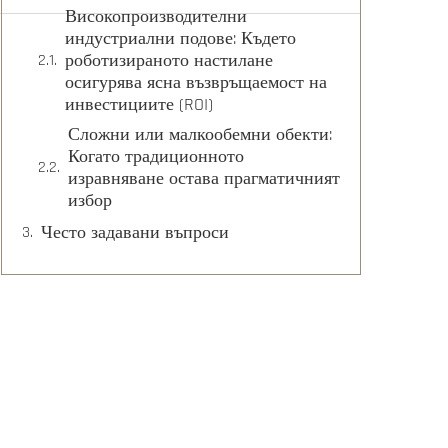
Високопроизводителни
индустриални подове: Където
роботизираното настилане
осигурява ясна възвръщаемост на
инвестициите (ROI)
Сложни или малкообемни обекти:
Когато традиционното
изравняване остава прагматичният
избор
Често задавани въпроси