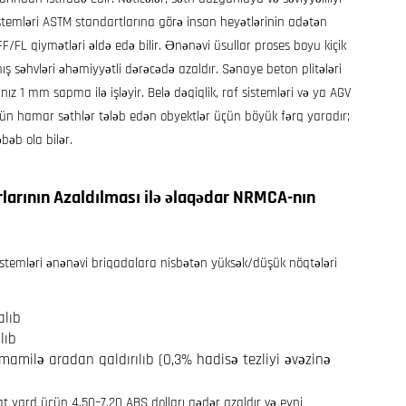
t sistemləri ASTM standartlarına görə insan heyətlərinin adətən
F/FL qiymətləri əldə edə bilir. Ənənəvi üsullar proses boyu kiçik
ış səhvləri əhəmiyyətli dərəcədə azaldır. Sənaye beton plitələri
 1 mm sapma ilə işləyir. Belə dəqiqlik, raf sistemləri və ya AGV
üçün hamar səthlər tələb edən obyektlər üçün böyük fərq yaradır;
bəb ola bilər.
rlarının Azaldılması ilə əlaqədar NRMCA-nın
sistemləri ənənəvi briqadalara nisbətən yüksək/düşük nöqtələri
alıb
lıb
mamilə aradan qaldırılıb (0,3% hadisə tezliyi əvəzinə
t yard üçün 4,50–7,20 ABŞ dolları qədər azaldır və eyni