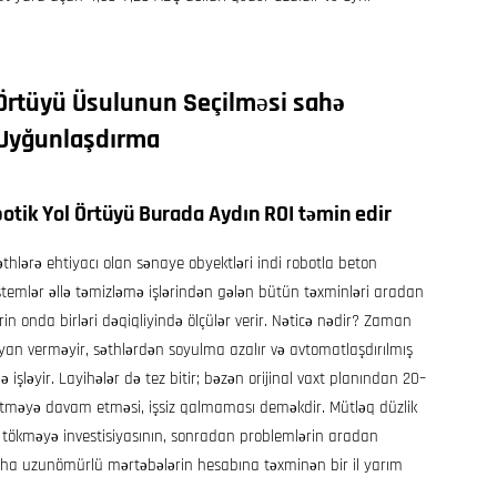
 Örtüyü Üsulunun Seçilməsi
sahə
ə Uyğunlaşdırma
otik Yol Örtüyü Burada Aydın ROI təmin edir
hlərə ehtiyacı olan sənaye obyektləri indi robotla beton
stemlər əllə təmizləmə işlərindən gələn bütün təxminləri aradan
in onda birləri dəqiqliyində ölçülər verir. Nəticə nədir? Zaman
iyan verməyir, səthlərdən soyulma azalır və avtomatlaşdırılmış
ə işləyir. Layihələr də tez bitir; bəzən orijinal vaxt planından 20–
 etməyə davam etməsi, işsiz qalmaması deməkdir. Mütləq düzlik
n tökməyə investisiyasının, sonradan problemlərin aradan
ha uzunömürlü mərtəbələrin hesabına təxminən bir il yarım