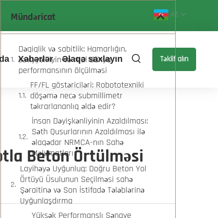
AZ
Mündəricat
Dəqiqlik və sabitlik: Hamarlığın,
da
Xəbərlər
səviyyəliliyin və real dünya
Əlaqə saxlayın
Təklif alın
performansının ölçülməsi
FF/FL göstəriciləri: Robototexniki
döşəmə necə submillimetr
təkrarlananlıq əldə edir?
İnsan Dəyişkənliyinin Azaldılması:
Səth Qusurlarının Azaldılması ilə
əlaqədar NRMCA-nın Sahə
tla Beton Örtülməsi
Məlumatları
Layihəyə Uyğunluq: Doğru Beton Yol
Örtüyü Üsulunun Seçilməsi sahə
Şəraitinə və Son İstifadə Tələblərinə
Uyğunlaşdırma
Yüksək Performanslı Sənaye