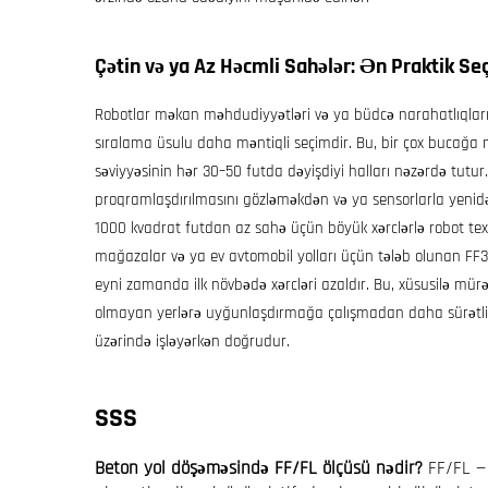
Çətin və ya Az Həcmli Sahələr: Ən Praktik S
Robotlar məkan məhdudiyyətləri və ya büdcə narahatlıqları 
sıralama üsulu daha məntiqli seçimdir. Bu, bir çox bucağa 
səviyyəsinin hər 30–50 futda dəyişdiyi halları nəzərdə tutur. 
proqramlaşdırılmasını gözləməkdən və ya sensorlarla yenidə
1000 kvadrat futdan az sahə üçün böyük xərclərlə robot texn
mağazalar və ya ev avtomobil yolları üçün tələb olunan FF35
eyni zamanda ilk növbədə xərcləri azaldır. Bu, xüsusilə mü
olmayan yerlərə uyğunlaşdırmağa çalışmadan daha sürətli 
üzərində işləyərkən doğrudur.
SSS
Beton yol döşəməsində FF/FL ölçüsü nədir?
FF/FL — 