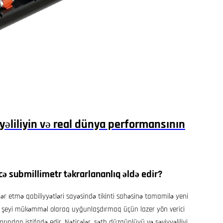
iyyəliliyin və real dünya performansının
cə submillimetr təkrarlananlıq əldə edir?
ər etmə qabiliyyətləri sayəsində tikinti sahəsinə tamamilə yeni
hər şeyi mükəmməl olaraq uyğunlaşdırmaq üçün lazer yön verici
ından istifadə edir. Nəticələr, səth düzgünlüyü və səviyyəliliyi