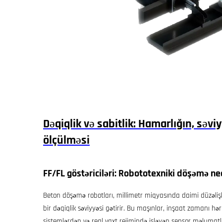
Dəqiqlik və sabitlik: Hamarlığın, səv
ölçülməsi
FF/FL göstəriciləri: Robototexniki döşəmə ne
Beton döşəmə robotları, millimetr miqyasında daimi düzəlişl
bir dəqiqlik səviyyəsi gətirir. Bu maşınlar, inşaat zamanı 
sistemlərdən və real vaxt rejimində işləyən sensor məlumatlar