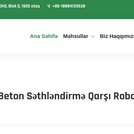
OHO, Blok D, 1905 otaq
+86-18884139528
Ana Səhifə
Məhsullar
Biz Haqqımız
Beton Səthləndirmə Qarşı Robo