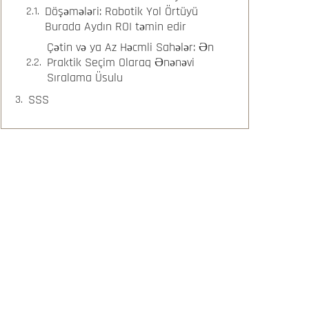
Döşəmələri: Robotik Yol Örtüyü
Burada Aydın ROI təmin edir
Çətin və ya Az Həcmli Sahələr: Ən
Praktik Seçim Olaraq Ənənəvi
Sıralama Üsulu
SSS