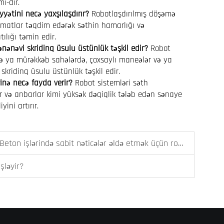
i-dir.
yyətini necə yaxşılaşdırır?
Robotlaşdırılmış döşəmə
umatlar təqdim edərək səthin hamarlığı və
ılığı təmin edir.
nənəvi skridinq üsulu üstünlük təşkil edir?
Robot
və ya mürəkkəb sahələrdə, çoxsaylı maneələr və ya
skridinq üsulu üstünlük təşkil edir.
rinə necə fayda verir?
Robot sistemləri səth
ldır və anbarlar kimi yüksək dəqiqlik tələb edən sənaye
ini artırır.
rində sabit nəticələr əldə etmək üçün robototexnikadan istifadə
şləyir?