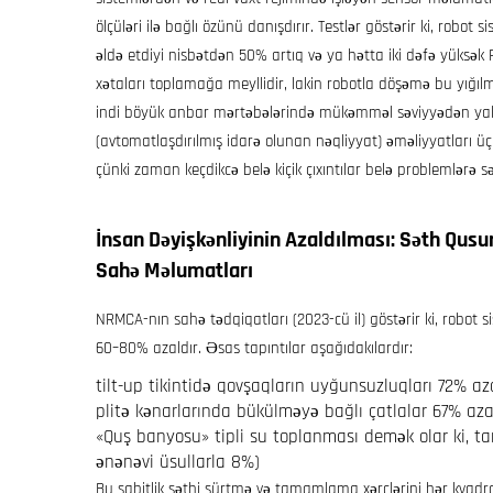
ölçüləri ilə bağlı özünü danışdırır. Testlər göstərir ki, robo
əldə etdiyi nisbətdən 50% artıq və ya hətta iki dəfə yüksək F
xətaları toplamağa meyllidir, lakin robotla döşəmə bu yığılm
indi böyük anbar mərtəbələrində mükəmməl səviyyədən yalnız
(avtomatlaşdırılmış idarə olunan nəqliyyat) əməliyyatları 
çünki zaman keçdikcə belə kiçik çıxıntılar belə problemlərə sə
İnsan Dəyişkənliyinin Azaldılması: Səth Qusu
Sahə Məlumatları
NRMCA-nın sahə tədqiqatları (2023-cü il) göstərir ki, robot 
60–80% azaldır. Əsas tapıntılar aşağıdakılardır:
tilt-up tikintidə qovşaqların uyğunsuzluqları 72% az
plitə kənarlarında bükülməyə bağlı çatlalar 67% aza
«Quş banyosu» tipli su toplanması demək olar ki, ta
ənənəvi üsullarla 8%)
Bu sabitlik səthi sürtmə və tamamlama xərclərini hər kvadra