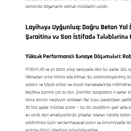
zamanda döşəmənin xidmət müddətini uzadır.
Layihəyə Uyğunluq: Doğru
Beton Yol
Şəraitinə və Son İstifadə Tələblərin
Yüksək Performanslı Sənaye Döşəmələri: Rob
FF50/FL45 və ya daha yaxşı səviyyədə olan bu qədər düz sət
tökmədən artıq imtina edə bilməz. Bu avtomatlaşdırılmış si
qaldırır və böyük anbar və zavod mərtəbələrində millimetrlər
keçdikcə aşınma çox az olur. Çıxıntılar qovşaqlara o qədər z
idarə olunan nəqliyyat vasitələri illər boyu pərəstişkən şəkild
30 faiz qədər müddət qısalır — bu da zavodların gəlir əldə
ən vacib olan əməliyyatlarda şirkətlər adətən robotla beto
qaldırılması üçün xərclənməyəcək pulun və ümumiyyətlə da
ərzində özünü ödədiyini müşahidə edirlər.