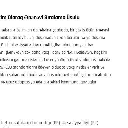
eçim Olaraq Ənənəvi Sıralama Üsulu
səbəbilə öz imkan dairələrinə çatdıqda, bir çox iş üçün ənənəvi
malik çətin layihələri, döşəmədən çıxan boruları və ya döşəmə
Bu kimi vəziyyətləri təcrübəli işçilər robotların yenidən
n işləməkdən çox daha yaxşı idarə edirlər. Həqiqətən, heç kim
ikasını gətirmək istəmir. Laser yönümü ilə əl sıralaması hələ də
/FL30 standartlarını ödəyən olduqca yaxşı nəticələr verir və
rəkkəb şəhər mühitində və ya insanlar avtomatlaşdırmanı əlçatan
və ucuz adaptasiya edə biləcəkləri kommunal qovluqlar
beton səthlərin hamarlığı (FF) və səviyyəliliyi (FL)