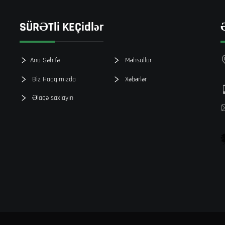
SÜRƏTli KEÇidlər
Ana Səhifə
Məhsullar
Biz Haqqımızda
Xəbərlər
Əlaqə saxlayın