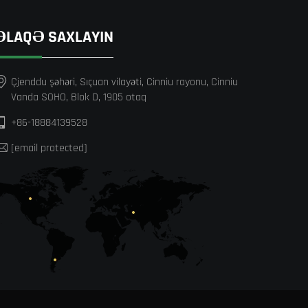
ƏLAQƏ SAXLAYIN
Çjenddu şəhəri, Sıçuan vilayəti, Cinniu rayonu, Cinniu
Vanda SOHO, Blok D, 1905 otaq
+86-18884139528
[email protected]