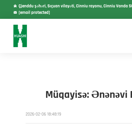
Çjenddu şəhəri, Sıçuan vilayəti, Cinniu rayonu, Cinniu Vanda S
[email protected]
Müqayisə: Ənənəvi 
2026-02-06 18:48:19