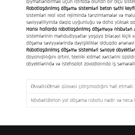
qiymətləndirmək üçün istifadə olunan bir ölçü sistem
Robotlaşdırılmış döşəmə sistemləri beton səthi keyfi
sistemləri real vaxt rejimində tənzimləmələr və məl
səviyyəliliyində dəqiq uyğunluğu və daha yüksək qat
Hansı hallarda robotlaşdırılmış döşəməyə nisbətən ə
sistemlərinin məhdudiyyətlər yaşaya biləcəyi kiçik 
döşəmə səviyyələrində dəyişikliklər olduqda ənənəvi 
Robotlaşdırılmış döşəmə sistemləri sənaye obyektlə
dayanıqlılığını artırır, texniki xidmət xərclərini aza
obyektlərində və istehsalat zavodlarında iş səmərəliliy
Əvvəlki:
Əmək qüvvəsi çatışmazlığını həll etmək: Beton işlə
Növbəti:
Beton yol döşəmə robotu nədir və necə i