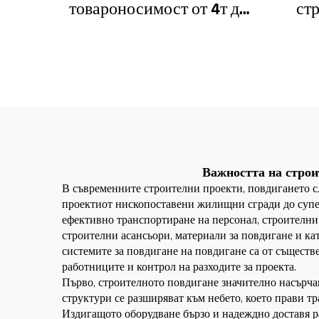
товароносимост от 4т до
ст
12т ново зъбно предаване,
SC200
зъбно колело, мотор,
ас
лагер, основни
компоненти
Важността на строи
В съвременните строителни проекти, повдигането с
проектиот нископоставени жилищни сгради до супер
ефективно транспортиране на персонал, строителни
строителни асансьори, материали за повдигане и к
системите за повдигане на повдигане са от съществе
работниците и контрол на разходите за проекта.
Първо, строителното повдигане значително насърчав
структури се разширяват към небето, което прави т
Издигащото оборудване бързо и надеждно доставя р