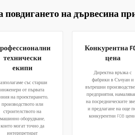
 повдигането на дървесина пр
рофессионални
Конкурентна F
технически
цена
екипи
Директна връзка с
фабрики в Съчуан и
азполагаме със старши
вътрешни производств
инженери от първата
предприятия, намалява
иния на проектирането,
на посредническите зв
производството или
и предлагане на още п
строителството на
конкурентни FOB цени
машинно оборудване,
които могат точно да
интерпретират