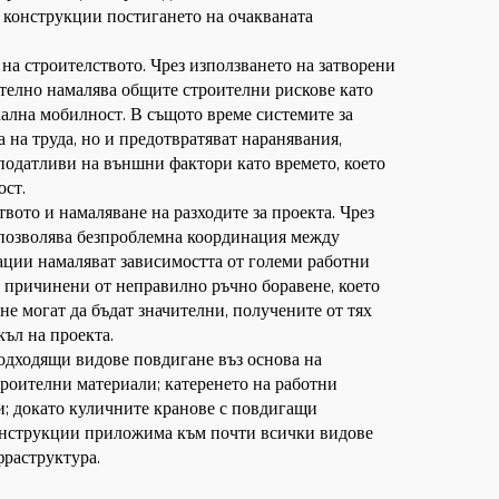
е конструкции постигането на очакваната
на строителството. Чрез използването на затворени
ително намалява общите строителни рискове като
ална мобилност. В същото време системите за
 на труда, но и предотвратяват наранявания,
 податливи на външни фактори като времето, което
ост.
вото и намаляване на разходите за проекта. Чрез
о позволява безпроблемна координация между
ации намаляват зависимостта от големи работни
, причинени от неправилно ръчно боравене, което
е могат да бъдат значителни, получените от тях
ъл на проекта.
подходящи видове повдигане въз основа на
роителни материали; катеренето на работни
и; докато куличните кранове с повдигащи
 конструкции приложима към почти всички видове
раструктура.