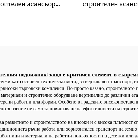
роителен асансьор
строителен асанс
/200FS1 за фасади и
SC200/200QS1 за фа
ансьорни шахти за
асансьорни шахти
Алжир
продажба на ниска
телния подвижник: защо е критичен елемент в съврем
лужи като основен технически метод за вертикален транспорт, 
високи търговски комплекси. По-просто казано, строителното по
 материали и строително оборудване вертикално до различни ет
атерени работни платформи. Особено в градските високопоставе
но значение не само за повишаване на ефективността на строител
а развитието и строителството на високи и с висока плътност сг
радиционната ръчна работа или хоризонтален транспорт на земно
аботници и материали на работни повърхности на десетки или до