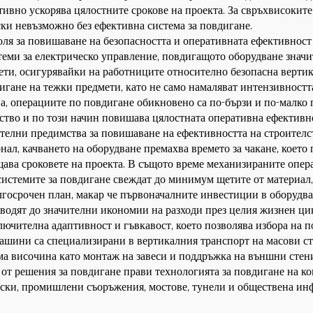
ивно ускорява цялостните срокове на проекта. За свръхвисокит
ски невъзможно без ефективна система за повдигане.
ля за повишаване на безопасността и оперативната ефективност 
теми за електрическо управление, повдигащото оборудване знач
ети, осигурявайки на работниците относително безопасна вертик
гане на тежки предмети, като не само намаляват интензивността
а, операциите по повдигане обикновено са по-бързи и по-малко
ство и по този начин повишава цялостната оперативна ефективн
ителни предимства за повишаване на ефективността на строителст
нал, качването на оборудване премахва времето за чакане, коет
щава сроковете на проекта. В същото време механизираните опер
е системите за повдигане свеждат до минимум щетите от материал
госрочен план, макар че първоначалните инвестиции в оборудван
водят до значителни икономии на разходи през целия жизнен цик
лючителна адаптивност и гъвкавост, което позволява избора на 
ашини са специализирани в вертикалния транспорт на масови ст
ма височина като монтаж на завеси и поддръжка на външни стен
е от решения за повдигане прави технологията за повдигане на
ски, промишлени съоръжения, мостове, тунели и обществена инф