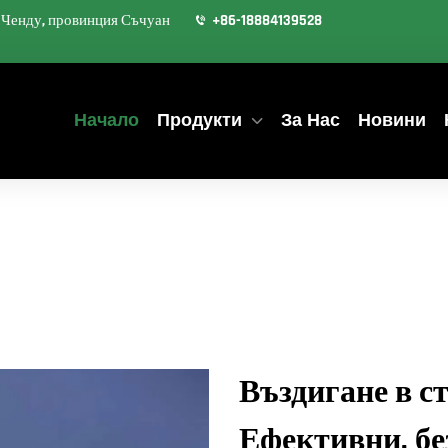
д Ченду, провинция Съчуан
+86-18884139528
Начало
Продукти
За Нас
Новини
Въздигане в с
Ефективни, бе