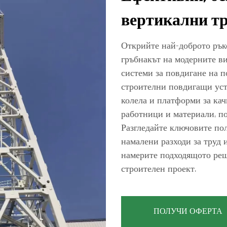
вертикални т
Открийте най-доброто ръко
гръбнакът на модерните в
системи за повдигане на 
строителни повдигащи уст
колела и платформи за кач
работници и материали, п
Разгледайте ключовите пол
намалени разходи за труд 
намерите подходящото реш
строителен проект.
ПОЛУЧИ ОФЕРТА