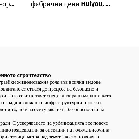
ьор
фабрични цени Huiyou, 4
сади и
тона, 5 тона, 6 тона, 8
 за
тона, модели за
 цена
строителни обекти
енното строителство
играейки жизненоважна роля във всички видове
вдигане се отнася до процеса на безопасно и
ажи, като се използват специализирани машини като
ни сгради и сложните инфраструктурни проекти,
ството, но и за осигуряване на безопасността на
ради. С ускоряването на урбанизацията все повече
 ниво неадекватни за операции на голяма височина.
ри стотици метра над земята, което позволява