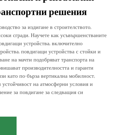
ранспортни решения
водство за издигане в строителството,
исоки сгради. Научете как усъвършенстваните
повдигащи устройства, включително
ройства, повдигащи устройства с стойки и
ване на мачти подобряват транспорта на
овишават производителността и гаранти
зи като по-бърза вертикална мобилност,
и устойчивост на атмосферни условия и
ение за повдигане за следващия си