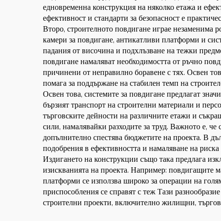
едновременна конструкция на няколко етажа и ефект
ефективност и стандарти за безопасност е практиче
Второ, строителното повдигане играе незаменима ро
камери за повдигане, антикатливи платформи и сис
падания от височина и подхлъзване на тежки предм
повдигане намаляват необходимостта от ръчно повди
причинени от неправилно боравене с тях. Освен тов
помага за поддържане на стабилен темп на строител
Освен това, системите за повдигане предлагат знач
бързият транспорт на строителни материали и персо
търговските дейности на различните етажи и съкра
сили, намалявайки разходите за труд. Важното е, ч
допълнително спестява бюджетите на проекта. В дъл
подобрения в ефективността и намаляване на риска 
Издигането на конструкции също така предлага изк
изискванията на проекта. Например: повдигащите м
платформи се използва широко за операции на голя
приспособления се справят с теж Тази разнообрази
строителни проекти, включително жилищни, търгов