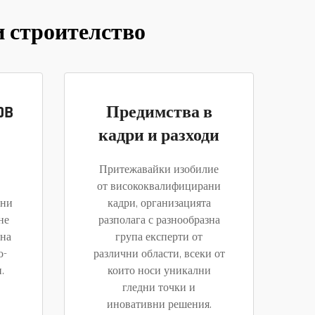
и строителство
OB
Предимства в
кадри и разходи
Притежавайки изобилие
от висококвалифицирани
ени
кадри, организацията
не
разполага с разнообразна
ена
група експерти от
о-
различни области, всеки от
.
които носи уникални
гледни точки и
иновативни решения.