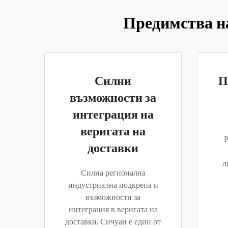
Предимства на
Силни
П
възможности за
интеграция на
веригата на
Р
доставки
л
Силна регионална
индустриална подкрепа и
възможности за
интеграция в веригата на
доставки. Сичуан е един от