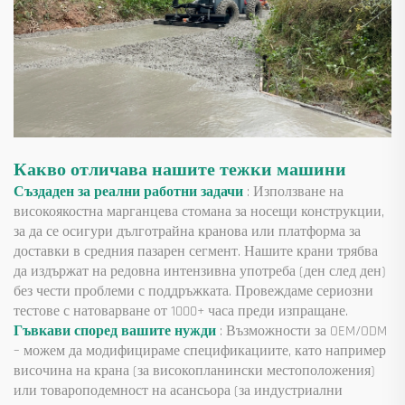
Какво отличава нашите тежки машини
Създаден за реални работни задачи
: Използване на
високоякостна марганцева стомана за носещи конструкции,
за да се осигури дълготрайна кранова или платформа за
доставки в средния пазарен сегмент. Нашите крани трябва
да издържат на редовна интензивна употреба (ден след ден)
без чести проблеми с поддръжката. Провеждаме сериозни
тестове с натоварване от 1000+ часа преди изпращане.
Гъвкави според вашите нужди
: Възможности за OEM/ODM
– можем да модифицираме спецификациите, като например
височина на крана (за високопланински местоположения)
или товароподемност на асансьора (за индустриални