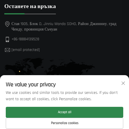
Останете на връзка
Стая 1905, Блок D, Jinniu Wanda SOHO, Район Джинниу, град
Ченду, провинция Съчуан
+86-18884139528
[email protected]
We value your privacy
We use cookies and similar tools to provide our services. If you don't
want to accept all cookies, click Personalize cookies.
Accept all
Всички права запазени © Sichuan Huaxi Trading Co., LTD —
Политика
Personalize cookies
за поверителност