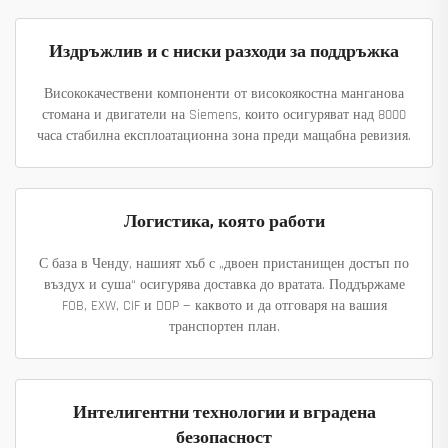
Издръжлив и с ниски разходи за поддръжка
Висококачествени компоненти от високоякостна манганова
стомана и двигатели на Siemens, които осигуряват над 8000
часа стабилна експлоатационна зона преди мащабна ревизия.
Логистика, която работи
С база в Ченду, нашият хъб с „двоен пристанищен достъп по
въздух и суша“ осигурява доставка до вратата. Поддържаме
FOB, EXW, CIF и DDP — каквото и да отговаря на вашия
транспортен план.
Интелигентни технологии и вградена
безопасност