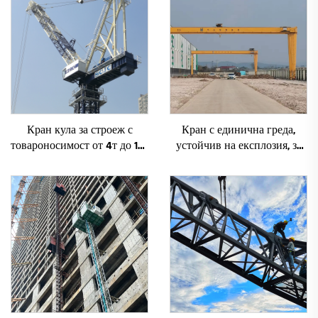
Кран кула за строеж с
Кран с единична греда,
товароносимост от 4т до 12т
устойчив на експлозия, за
ново зъбно предаване,
цехове 2/3.2/8/10/16t
зъбно колело, мотор, лагер,
Пътуващ мостов кран
основни компоненти
Мини Puente Grua Цена