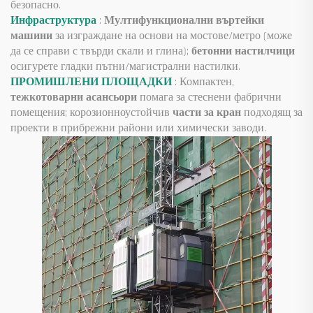
безопасно.
Инфраструктура
:
Мултифункционални въртейки
машини
за изграждане на основи на мостове/метро (може
да се справи с твърди скали и глина);
бетонни настилчици
осигурете гладки пътни/магистрални настилки.
ПРОМИШЛЕНИ ПЛОЩАДКИ
: Компактен,
тежкотоварни асансьори
помага за стеснени фабрични
помещения; корозионноустойчив
части за кран
подходящ за
проекти в прибрежни райони или химически заводи.