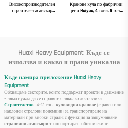
Високопроизводителен
Кранове кула по фабрични
строителен асансьор
цени Huiyou, 4 тона, 5 тона,
SC200/200QS1 за фасади и
6 тона, 8 тона, модели за
асансьорни шахти за
строителни обекти
продажба на ниска цена
Huaxi Heavy Equipment: Къде се
използва и какво я прави уникална
Къде намира приложение Huaxi Heavy
Equipment
Обхващаме секторите, които поддържат проекти в движение
– няма нужда да се справяте с няколко доставчика:
Строителство
: 4–12 тона
куловидни кранове
(с равен или
наклонен стрелови подемник) за транспортиране на
материали при високи сгради; с функция за зашумняване
странични асансьори
транспортират работни екипи