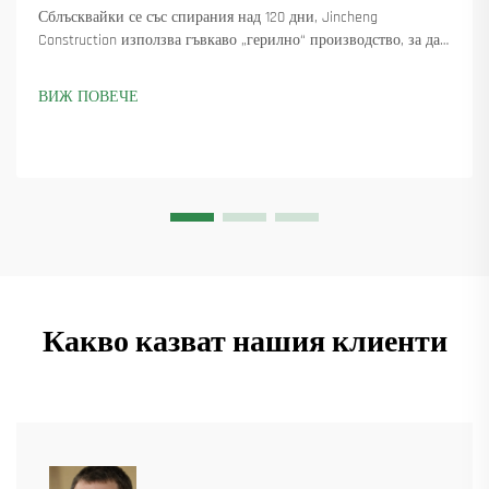
Сблъсквайки се със спирания над 120 дни, Jincheng
Construction използва гъвкаво „герилно“ производство, за да
достави 18 въртящи се крана и осигури над 45 нови поръчки.
Вижте как са поддържали производството в движение.
ВИЖ ПОВЕЧЕ
Научете повече.
Какво казват нашия клиенти