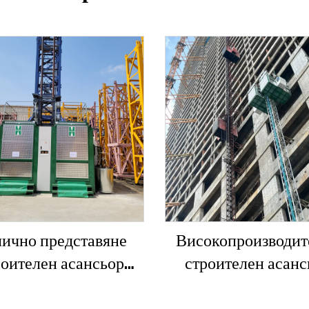
ично представяне
Високопроизводит
роителен асансьор
строителен асанс
/200FS1 за фасади и
SC200/200QS1 за фа