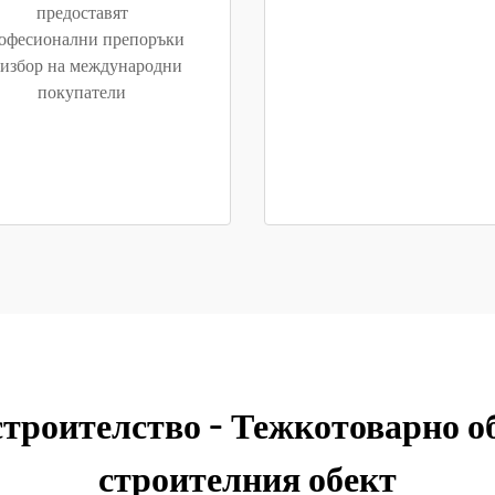
предоставят
офесионални препоръки
 избор на международни
покупатели
строителство – Тежкотоварно об
строителния обект