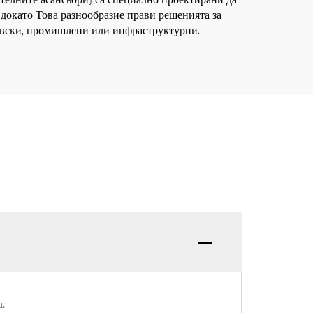
телните асансьори) са специално проектирани да
 докато Това разнообразие прави решенията за
овски, промишлени или инфраструктурни.
.