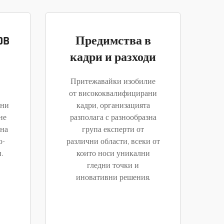
OB
Предимства в
кадри и разходи
Притежавайки изобилие
от висококвалифицирани
ени
кадри, организацията
не
разполага с разнообразна
ена
група експерти от
о-
различни области, всеки от
.
които носи уникални
гледни точки и
иновативни решения.