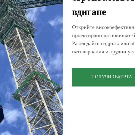
вдигане
Открийте високоефективни
проектирани да повишат б
Разгледайте издръжливо об
натоварвания и трудни усл
ПОЛУЧИ ОФЕРТА