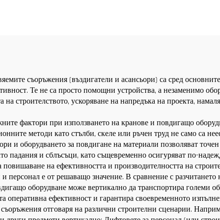
ансьорни шахти за
асансьорни шахти
Алжир
продажба на ниска
яемите съоръжения (въздигатели и асансьори) са сред основните
тивност. Те не са просто помощни устройства, а незаменимо обо
 на строителството, ускоряване на напредъка на проекта, намаля
ажните фактори при използването на кранове и повдигащо оборуд
онните методи като стълби, скеле или ръчен труд не само са нее
ори и оборудването за повдигане на материали позволяват точен
то падания и сблъсъци, като същевременно осигуряват по-надеж
а повишаване на ефективността и производителността на строите
и и персонал е от решаващо значение. В сравнение с разчитанет
вдигащо оборудване може вертикално да транспортира големи об
ата оперативна ефективност и гарантира своевременното изпълне
 съоръжения отговаря на различни строителни сценарии. Напри