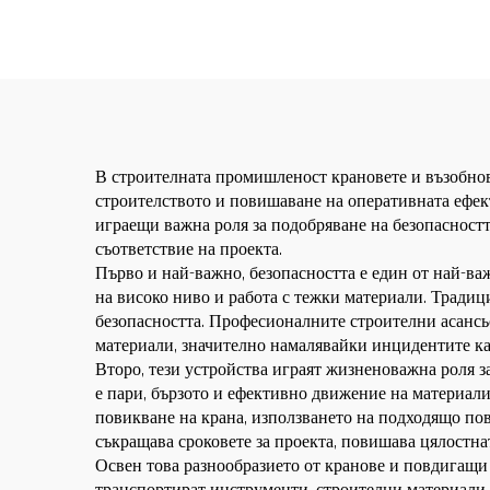
зъбно колело, мотор,
ас
лагер, основни
компоненти
В строителната промишленост крановете и възобнов
строителството и повишаване на оперативната ефек
играещи важна роля за подобряване на безопасността
съответствие на проекта.
Първо и най-важно, безопасността е един от най-в
на високо ниво и работа с тежки материали. Традици
безопасността. Професионалните строителни асансь
материали, значително намалявайки инцидентите ка
Второ, тези устройства играят жизненоважна роля з
е пари, бързото и ефективно движение на материал
повикване на крана, използването на подходящо по
съкращава сроковете за проекта, повишава цялостн
Освен това разнообразието от кранове и повдигащи