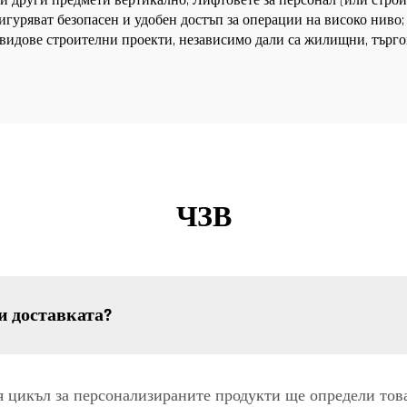
и други предмети вертикално; Лифтовете за персонал (или строи
игуряват безопасен и удобен достъп за операции на високо ниво;
 видове строителни проекти, независимо дали са жилищни, търг
ЧЗВ
и доставката?
 цикъл за персонализираните продукти ще определи това