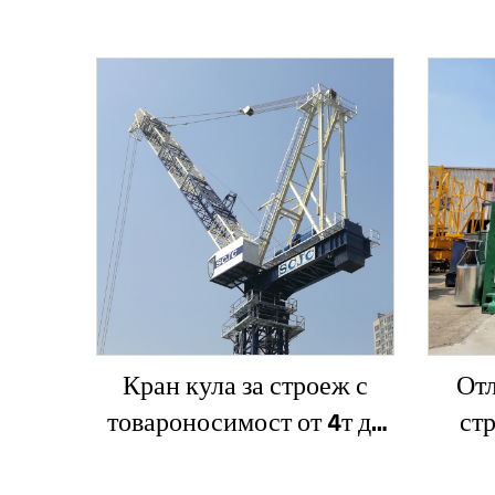
Кран кула за строеж с
Отл
товароносимост от 4т до
ст
12т ново зъбно предаване,
SC200