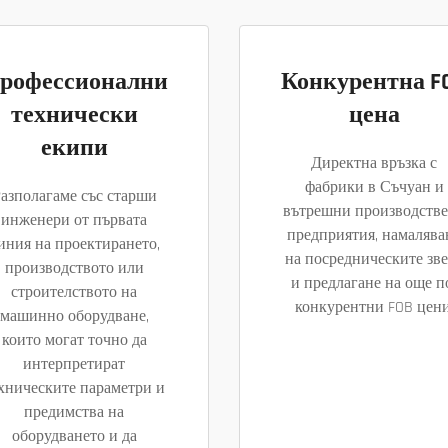
рофессионални
Конкурентна F
технически
цена
екипи
Директна връзка с
фабрики в Съчуан и
азполагаме със старши
вътрешни производств
инженери от първата
предприятия, намалява
иния на проектирането,
на посредническите зв
производството или
и предлагане на още п
строителството на
конкурентни FOB цени
машинно оборудване,
които могат точно да
интерпретират
хническите параметри и
предимства на
оборудването и да