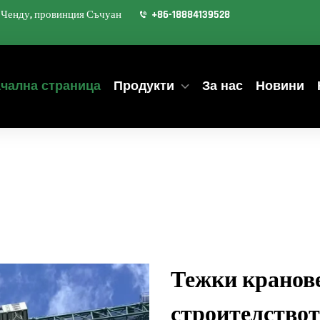
д Ченду, провинция Съчуан
+86-18884139528
чална страница
Продукти
За нас
Новини
Тежки кранове
строителствот