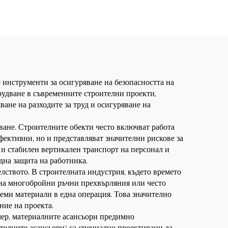
 за
тона, модели за
 цена
строителни обекти
 инструменти за осигуряване на безопасността на
рудване в съвременните строителни проекти,
ване на разходите за труд и осигуряване на
ване. Строителните обекти често включват работа
фективни, но и представляват значителни рискове за
 и стабилен вертикален транспорт на персонал и
дна защита на работника.
лството. В строителната индустрия, където времето
о на многобройни ръчни прехвърляния или често
еми материали в една операция. Това значително
ние на проекта.
мер, материалните асансьори предимно