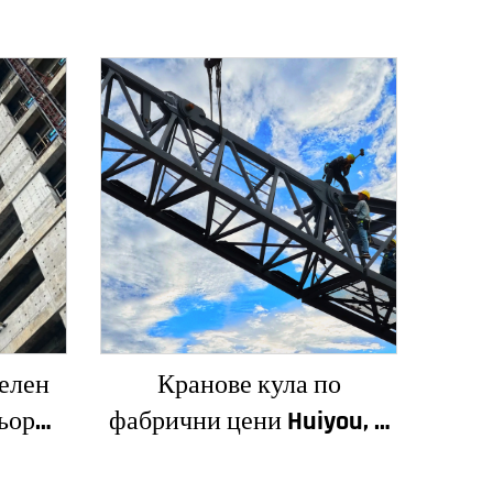
елен
Кранове кула по
ьор
фабрични цени Huiyou, 4
сади и
тона, 5 тона, 6 тона, 8