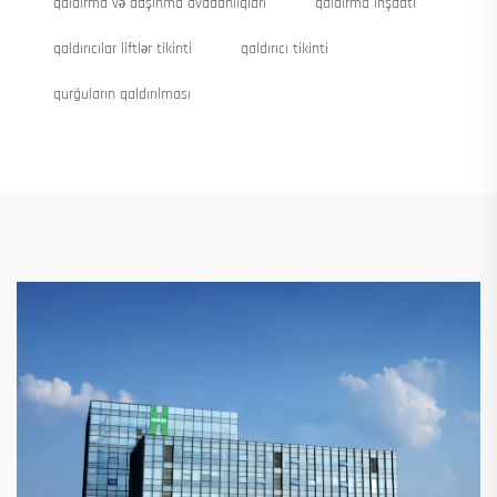
qaldırma və daşınma avadanlıqları
qaldırma inşaatı
qaldırıcılar liftlər tikinti
qaldırıcı tikinti
qurğuların qaldırılması