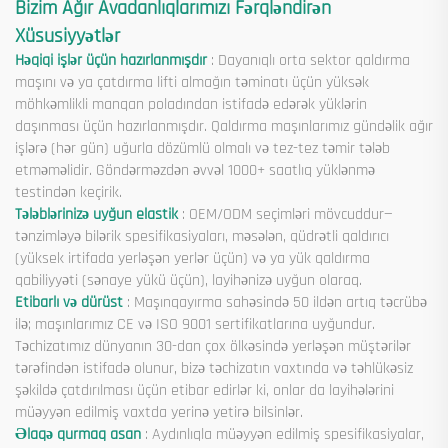
Bizim Ağır Avadanlıqlarımızı Fərqləndirən
Xüsusiyyətlər
Həqiqi işlər üçün hazırlanmışdır
: Dayanıqlı orta sektor qaldırma
maşını və ya çatdırma lifti almağın təminatı üçün yüksək
möhkəmlikli manqan poladından istifadə edərək yüklərin
daşınması üçün hazırlanmışdır. Qaldırma maşınlarımız gündəlik ağır
işlərə (hər gün) uğurla dözümlü olmalı və tez-tez təmir tələb
etməməlidir. Göndərməzdən əvvəl 1000+ saatlıq yüklənmə
testindən keçirik.
Tələblərinizə uyğun elastik
: OEM/ODM seçimləri mövcuddur—
tənzimləyə bilərik spesifikasiyaları, məsələn, qüdrətli qaldırıcı
(yüksek irtifada yerləşən yerlər üçün) və ya yük qaldırma
qabiliyyəti (sənaye yükü üçün), layihənizə uyğun olaraq.
Etibarlı və dürüst
: Maşınqayırma sahəsində 50 ildən artıq təcrübə
ilə; maşınlarımız CE və ISO 9001 sertifikatlarına uyğundur.
Təchizatımız dünyanın 30-dan çox ölkəsində yerləşən müştərilər
tərəfindən istifadə olunur, bizə təchizatın vaxtında və təhlükəsiz
şəkildə çatdırılması üçün etibar edirlər ki, onlar da layihələrini
müəyyən edilmiş vaxtda yerinə yetirə bilsinlər.
Əlaqə qurmaq asan
: Aydınlıqla müəyyən edilmiş spesifikasiyalar,