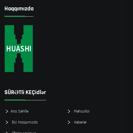
Haqqımızda
SÜRƏTli KEÇidlər
Ana Səhifə
Məhsullar
Biz Haqqımızda
Xəbərlər