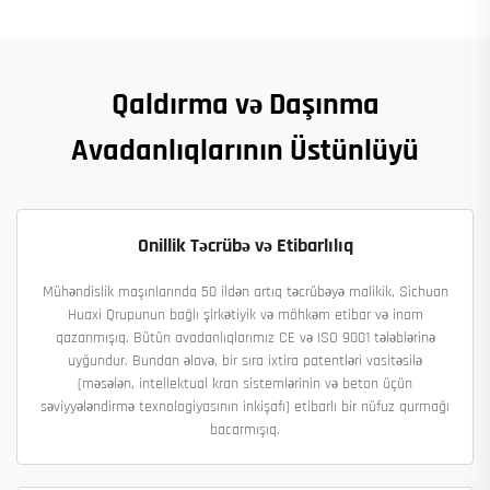
Qaldırma və Daşınma
Avadanlıqlarının Üstünlüyü
Onillik Təcrübə və Etibarlılıq
Mühəndislik maşınlarında 50 ildən artıq təcrübəyə malikik, Sichuan
Huaxi Qrupunun bağlı şirkətiyik və möhkəm etibar və inam
qazanmışıq. Bütün avadanlıqlarımız CE və ISO 9001 tələblərinə
uyğundur. Bundan əlavə, bir sıra ixtira patentləri vasitəsilə
(məsələn, intellektual kran sistemlərinin və beton üçün
səviyyələndirmə texnologiyasının inkişafı) etibarlı bir nüfuz qurmağı
bacarmışıq.