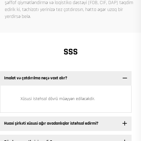
şəffaf qiymətləndirmə və loqistika dəstəyi (FOB, CIF, DAP) təqdim
edirik ki, təchizatı yerinizə tez çatdırasın, hətta əgər uzaq bir
yerdirsə belə.
SSS
Imalat və çatdırılma neçə vaxt alır?
Xüsusi istehsal dövrü müəyyən ediləcəkdir.
Huaxi şirkəti xüsusi ağır avadanlıqlar istehsal edirmi?