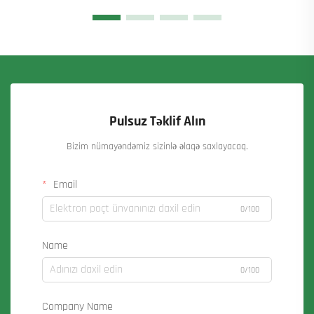
Pulsuz Təklif Alın
Bizim nümayəndəmiz sizinlə əlaqə saxlayacaq.
Email
0/100
Name
0/100
Company Name