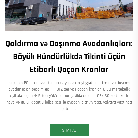
Qaldırma və Daşınma Avadanlıqları:
Böyük Hündürlükdə Tikinti üçün
Etibarlı Qoçan Kranlar
Huaxi-nin 50 illik dövlət təcrübəsi yüksək keyfiyyətli qaldırma və daşınma
avadanlıqları təqdim edir — QTZ seriyalı qoçan kranlar 10-30 mərtəbəlik
layihələr üçün 4-12 ton yükü hamar şəkildə qaldırır. CE/ISO sertifikatlı,
hava və quru ikiportlu lojistikası ilə avadanlıqlar Avropa/Asiyaya vaxtında
çatdırılır.
SİTAT AL