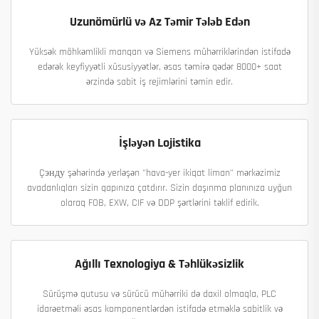
Uzunömürlü və Az Təmir Tələb Edən
Yüksək möhkəmlikli manqan və Siemens mühərriklərindən istifadə
edərək keyfiyyətli xüsusiyyətlər, əsas təmirə qədər 8000+ saat
ərzində sabit iş rejimlərini təmin edir.
İşləyən Lojistika
Çэнду şəhərində yerləşən "hava-yer ikiqat liman" mərkəzimiz
avadanlıqları sizin qapınıza çatdırır. Sizin daşınma planınıza uyğun
olaraq FOB, EXW, CIF və DDP şərtlərini təklif edirik.
Ağıllı Texnologiya & Təhlükəsizlik
Sürüşmə qutusu və sürücü mühərriki də daxil olmaqla, PLC
idarəetməli əsas komponentlərdən istifadə etməklə sabitlik və