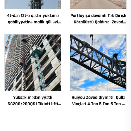
4t-dən 12t-ə qədər yükləmə
Partlayışa davamlı Tək Qirişli
qabiliyyətinə malik qülləvi
Körpüüstü Qaldırıcı Zavod
kran Yeni dişli qutusu dişli
Qaldırıcısı 2/3.2/8/10/16t
motorlaşdırıcı əsas
Hərəkətli Körpü Qaldırıcısı
Mini Puente Grua Qiyməti
Yüksək mədəniyyətli
Huiyou Zavod Qiymətli Qüllə
SC200/200QS1 Tikinti lifti
Vinçləri 4 Ton 5 Ton 6 Ton 8
Tikinti fasadı və lift çuxuru
Ton Modellər İnşaat Sahələri
tikintisi üçün satılır
üçün