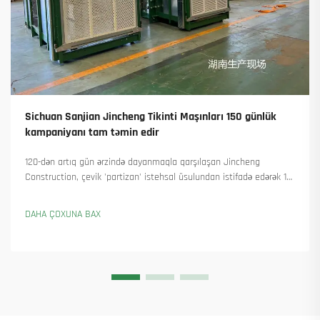
Sichuan Sanjian Jincheng Tikinti Maşınları 150 günlük
kampaniyanı tam təmin edir
120-dən artıq gün ərzində dayanmaqla qarşılaşan Jincheng
Construction, çevik 'partizan' istehsal üsulundan istifadə edərək 18
qülləvi kran təhvil verdi və 45-dən artıq yeni sifariş əldə etdi. Onların
necə istehsalı davam etdirdiyini görün. Ətraflı məlumat alın.
DAHA ÇOXUNA BAX