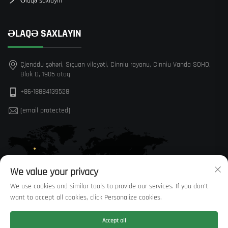
Əlaqə saxlayın
ƏLAQƏ SAXLAYIN
Çjenddu şəhəri, Sıçuan vilayəti, Cinniu rayonu, Cinniu Vanda SOHO,
Blok D, 1905 otaq
+86-18884139528
[email protected]
We value your privacy
We use cookies and similar tools to provide our services. If you don't
want to accept all cookies, click Personalize cookies.
Accept all