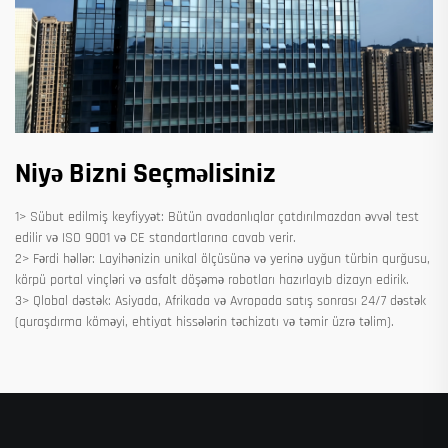
Niyə Bizni Seçməlisiniz
1> Sübut edilmiş keyfiyyət: Bütün avadanlıqlar çatdırılmazdan əvvəl test
edilir və ISO 9001 və CE standartlarına cavab verir.
2> Fərdi həllər: Layihənizin unikal ölçüsünə və yerinə uyğun türbin qurğusu,
körpü portal vinçləri və asfalt döşəmə robotları hazırlayıb dizayn edirik.
3> Qlobal dəstək: Asiyada, Afrikada və Avropada satış sonrası 24/7 dəstək
(quraşdırma köməyi, ehtiyat hissələrin təchizatı və təmir üzrə təlim).