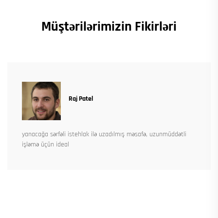
Müştərilərimizin Fikirləri
Raj Patel
yanacağa sərfəli istehlak ilə uzadılmış məsafə, uzunmüddətli
işləmə üçün ideal