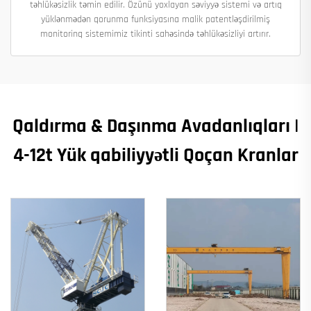
təhlükəsizlik təmin edilir. Özünü yoxlayan səviyyə sistemi və artıq
yüklənmədən qorunma funksiyasına malik patentləşdirilmiş
monitorinq sistemimiz tikinti sahəsində təhlükəsizliyi artırır.
Qaldırma & Daşınma Avadanlıqları |
4-12t Yük qabiliyyətli Qoçan Kranlar