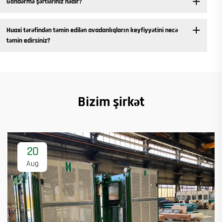
Göndərmə şərtləriniz nədir?
Huaxi tərəfindən təmin edilən avadanlıqların keyfiyyətini necə
təmin edirsiniz?
Bizim şirkət
20
Aug