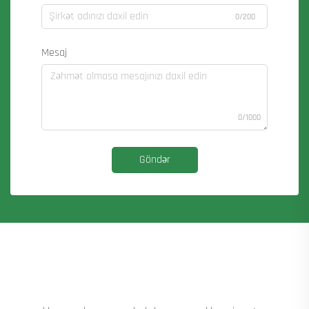
0/200
Mesaj
0/1000
Göndər