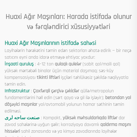
Huaxi Ağır Maşınları: Harada istifadə olunur
və fərqləndirici xüsusiyyətləri
Huaxi Ağır Maşınlarının istifadə sahəsi
Layihələrin hərəkətini təmin edən sektorları əhatə edirik — bir neçə
satıcını eyni anda idarə etməyə ehtiyac yoxdur:
İnşaati quruluş
: 4–12 ton
qulaqlı qulelər
(sabit qol/maili qol)
yüksək mərtəbəli binalar üçün material daşımaq; səs-küy
kompensasiyası
tikinti liftləri
işçiləri təhlükəsiz şəkildə nəqliyyatla
təmin edin.
Infrastruktur
:
Çoxfərqli çərçivə çəkicilər
qüllə/metropolun
fundamentlərini həll edin (sərt qaya və gil ilə işləyir);
betondan yol
döşəyici maşınlar
yol/avtomobil yolunun hamar səthinin təmin
edilməsi.
صنعت ساحه لری
: Kompakt,
yüksək məhsuldarlıqda liftlər
dar
zavod sahələrinə uyğun gəlir; korroziyaya davamlı
qaldırma maşını
hissələri
sahil zonasında və ya kimya zavodlarında layihələr