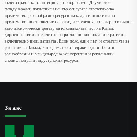
където градът като интегриран приоритетен „Дву-портов“
международен логистичен център осигурява стратегическо
предимство; разнообразни ресурси на кадри и относително
предимство по отношение на разходите; увеличено пазарно влияние
като икономически център на югозападната част на Китай;
директни ползи от ефектите на различни национални стратегии,
включително инициативата „Един пояс, един път“ и стратегията за
развитие на Запада; и предимство от здравия дял от богати,
разнообразни и международно конкурентни и регионални
специализирани индустриални ресурси.
За нас