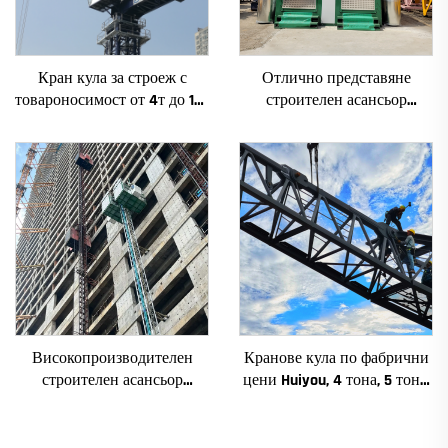
Кран кула за строеж с
Отлично представяне
товароносимост от 4т до 12т
строителен асансьор
ново зъбно предаване,
SC200/200FS1 за фасади и
зъбно колело, мотор, лагер,
асансьорни шахти за Алжир
основни компоненти
Високопроизводителен
Кранове кула по фабрични
строителен асансьор
цени Huiyou, 4 тона, 5 тона,
SC200/200QS1 за фасади и
6 тона, 8 тона, модели за
асансьорни шахти за
строителни обекти
продажба на ниска цена