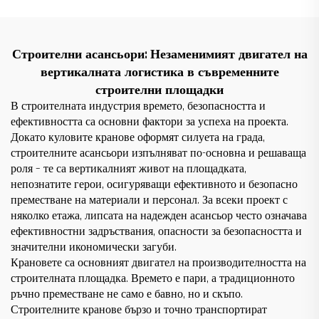
Строителни асансьори: Незаменимият двигател на
вертикалната логистика в съвременните
строителни площадки
В строителната индустрия времето, безопасността и
ефективността са основни фактори за успеха на проекта.
Докато куловите кранове оформят силуета на града,
строителните асансьори изпълняват по-основна и решаваща
роля – те са вертикалният живот на площадката,
непознатите герои, осигуряващи ефективното и безопасно
преместване на материали и персонал. За всеки проект с
няколко етажа, липсата на надежден асансьор често означава
ефективностни задръствания, опасности за безопасността и
значителни икономически загуби.
Крановете са основният двигател на производителността на
строителната площадка. Времето е пари, а традиционното
ръчно преместване не само е бавно, но и скъпо.
Строителните кранове бързо и точно транспортират