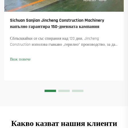
Sichuan Sanjian Jincheng Construction Machinery
напълно гарантира 150-дневната кампания
Сблъсквайки се със спирания над 120 дни, Jincheng
Construction използва гъвкаво „герилно“ производство, за да
достави 18 въртящи се крана и осигури над 45 нови поръчки.
Вижте как са поддържали производството в движение.
Виж повече
Научете повече.
Какво казват нашия клиенти