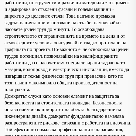
работници, инструменти и различни материали – от цимент
и армировка до стъклени фасади и големи машини –
директно до целевите етажи. Това напълно премахва
задръстванията при използване на стълби, намалявайки
часовете ръчен труд до минути. То освобождава
строителството от ограниченията на времето на деня и от
атмосферните условия, осигурявайки гладко протичане на
графиката по проекта. По-важното е, че освобождава ценен
трудов потенциал, позволявайки на квалифицираните
работници да се насочат към специализирани задачи като
мазария, водопровод и електрически инсталации, вместо да
извършват тежък физически труд при пренасяне, като по
този начин максимизира общата производителност на
площадката.
Домкратът служи като основен елемент на защитата за
безопасността на строителната площадка. Безопасността
остава най-висок приоритет на обекта. Благодарение на
инженерния дизайн, домкратът фундаментално намалява
разпространените рискове, свързани с работата на височина.
Той ефективно намалява професионалните наранявания,