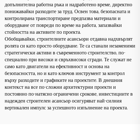
допълнителна работна ръка и надработено време, директно
понижавайки разходите за труд. Освен това, безопасната и
контролирана транспортиране предпазва материали и
оборудване от повреди по време на работа, запазвайки
стойността на активите по проекта.
Обобщавайки, строителните асансьори отдавна надхвърлят
ролята си като просто оборудване. Те са станали незаменими
стратегически активи в съвременното строителство, по-
специално при високи и свръхвисоки сгради. Те служат не
само като двигатели на ефективност и основа на
безопасността, но и като ключов инструмент за контрол
върху разходите и графиките на проектите. В днешния
контекст на все по-сложни архитектурни проекти и
постоянно по-натясно ограничени срокове, инвестициите в
надежден строителен асансьор осигуряват най-силния
вертикален импулс за успешното изпълнение на проекта.