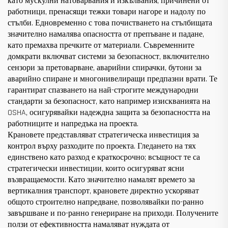
като мускулни натоварвания и изкълвания, причинени от
работници, пренасящи тежки товари нагоре и надолу по
стълби. Едновременно с това почистването на стълбищата
значително намалява опасността от препъване и падане,
като премахва пречките от материали. Съвременните
домкрати включват системи за безопасност, включително
сензори за претоварване, аварийни спирачки, бутони за
аварийно спиране и многонивелиращи предпазни врати. Те
гарантират спазването на най-строгите международни
стандарти за безопасност, като например изискванията на
OSHA, осигурявайки надеждна защита за безопасността на
работниците и напредъка на проекта.
Крановете представляват стратегическа инвестиция за
контрол върху разходите по проекта. Гледането на тях
единствено като разход е краткосрочно; всъщност те са
стратегически инвестиции, които осигуряват ясни
възвращаемости. Като значително намалят времето за
вертикалния транспорт, крановете директно ускоряват
общото строително напредване, позволявайки по-ранно
завършване и по-ранно генериране на приходи. Получените
ползи от ефективността намаляват нуждата от