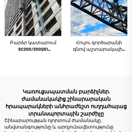
աստիճանավոր
ստորին մաս
Բարձր կատարում
Հույու գործարանի
SC200/200QS1
գնով աշտարակային
Շինարարական
ճանկեր 4 տոննա 5
տանիք շենքի
տոննա 6 տոննա 8
ճակատի և վերելակի
տոննա մոդելներ
սանդղակի
շինարարական
շինարարության
հրապարակների
համար ցածր գնով
համար
Կառուցապատման բարձիչներ.
ժամանակակից շինարարական
հրապարակների անհրաժեշտ ուղղահայաց
տրանսպորտային շարժիչը
Շինարարության ոլորտում ժամանակը,
անվտանգությունը և արդյունավետությունը