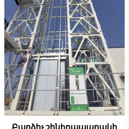
Բարձիչ շինհրապարակի