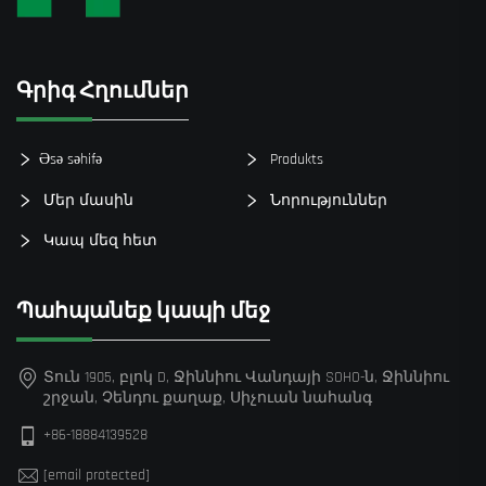
Գրիգ Հղումներ
Əsə səhifə
Produkts
Մեր մասին
Նորություններ
Կապ մեզ հետ
Պահպանեք կապի մեջ
Տուն 1905, բլոկ D, Ջիննիու Վանդայի SOHO-ն, Ջիննիու
շրջան, Չենդու քաղաք, Սիչուան նահանգ
+86-18884139528
[email protected]