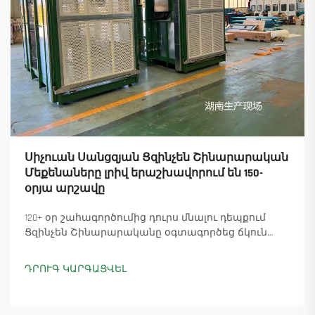
Սիչուան Սանցզյան Ցզինչեն Շինարարական
Մեքենաները լրիվ երաշխավորում են 150-
օրյա արշավը
120+ օր շահագործումից դուրս մնալու դեպքում
Ցզինչեն Շինարարականը օգտագործեց ճկուն
«պարտիզանական» արտադրությունը՝
ապահովելով 18 աշտարակային ճանկային
ԴՐՈՒԳ ԿԱՐԳԱՑՎԵԼ
տնտեսուղղիչների մատուցումը և ապահովելով
45+ նոր պատվերներ: Տեսեք, թե ինչպես է
արտադրությունը շարունակվում: Ինչպես ավելի