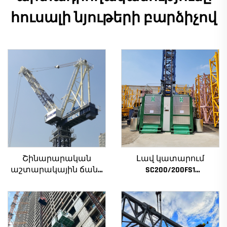
հուսալի նյութերի բարձիչով
Շինարարական
Լավ կատարում
աշտարակային ճանկ
SC200/200FS1
4տ-ից մինչև 12տ
Շինարարական
բեռնամբարի
տանիք շենքի
հզորությամբ, նոր
ճակատի և վերելակի
ատամնանիվի արկղ,
սանդղակի համար
ատամնանիվի շարժիչ,
Ալժիրի համար