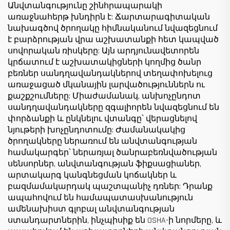
Անվտանգությունը շինհրապարակի
առաջնահերթ խնդիրն է: Ճարտարագիտական
նախագծով ծրողակը հիմնականում նվազեցնում
է բարձրության վրա աշխատանքի հետ կապված
սովորական ռիսկերը: Այն արդյունավետորեն
կրճատում է աշխատակիցների կողմից ծանր
բեռներ սանդղավանդակներով տեղափոխելուց
առաջացած մկանային լարվածություններն ու
քաշքշումները: Միաժամանակ, անխոչընդոտ
սանդղավանդակները զգալիորեն նվազեցնում են
փորձանքի և ընկնելու վտանգը՝ վերացնելով
նյութերի խոչընդոտումը: Ժամանակակից
ծրողակները ներառում են անվտանգության
համակարգեր՝ ներառյալ ծանրաբեռնվածության
սենսորներ, անվտանգության ֆիքսացիաներ,
արտակարգ կանգնեցման կոճակներ և
բազմամակարդակ պաշտպանիչ դռներ: Դրանք
ապահովում են համապատասխանություն
ամենախիստ գլոբալ անվտանգության
ստանդարտներին, ինչպիսիք են OSHA-ի նորմերը, և