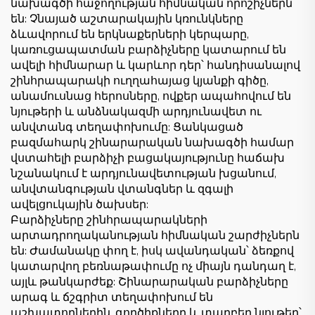
նախագծի հաջողության հիմնական որոշիչներն
են: Չնայած աշտարակային կռունկները
ձևավորում են երկնաքերների կերպարը,
կառուցապատման բարձիչները կատարում են
ավելի հիմնարար և կարևոր դեր՝ հանդիսանալով
շինհրապարակի ուղղահայաց կյանքի գիծը,
անամուսնաց հերոսները, ովքեր ապահովում են
նյութերի և անձնակազմի արդյունավետ ու
անվտանգ տեղափոխումը: Ցանկացած
բազմահարկ շինարարական նախագծի համար
վստահելի բարձիչի բացակայությունը հաճախ
նշանակում է արդյունավետության խցանում,
անվտանգության վտանգներ և զգալի
ավելցուկային ծախսեր:
Բարձիչները շինհրապարակների
արտադրողականության հիմնական շարժիչներն
են: Ժամանակը փող է, իսկ ավանդական՝ ձեռքով
կատարվող բեռնաթափումը ոչ միայն դանդաղ է,
այլև թանկարժեք: Շինարարական բարձիչները
արագ և ճշգրիտ տեղափոխում են
աշխատողներին, գործիքները և տարբեր նյութեր՝