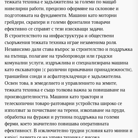
тежката техника е задължителна за големи по мащаб
нивелирни работи, прецизно оформяне на склонове и
подготовката на фундаменти. Машини като моторни
грейдери, скрапери и големи фронтални товарачи
ефективно се справят с тези изискващи задачи.
В строителството на инфраструктура и обществени
съоръжения тежката техника играе незаменима роля.
Независимо дали става въпрос за строителство и поддръжка
на пътища, полагане на тръбопроводи или градски
комунални услуги, издръжлива и специализирана машина
като екскаватори (с различни прикачвани принадлежности),
траншейни сонди и асфалтоукладчици е задължителна.
Освен това, в земеделието и управлението на земите,
тежката техника е също толкова важна за повишаване на
производителността. Машини като трактори и
телескопични товаро-разтоварни устройства широко се
използват за почистване на терени, изкопаване на пруди,
обработка на фуражи и рутинна поддръжка на големи
ферми, което значително повишава оперативната
ефективност. В изключително трудни условия като минни и
карieri, разчита се на здрава техника с висока