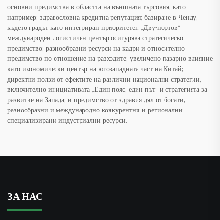
основни предимства в областта на външната търговия, като
например: здравословна кредитна репутация; базиране в Ченду,
където градът като интегриран приоритетен „Дву-портов“
международен логистичен център осигурява стратегическо
предимство; разнообразни ресурси на кадри и относително
предимство по отношение на разходите; увеличено пазарно влияние
като икономически център на югозападната част на Китай;
директни ползи от ефектите на различни национални стратегии,
включително инициативата „Един пояс, един път“ и стратегията за
развитие на Запада; и предимство от здравия дял от богати,
разнообразни и международно конкурентни и регионални
специализирани индустриални ресурси.
ЗА НАС