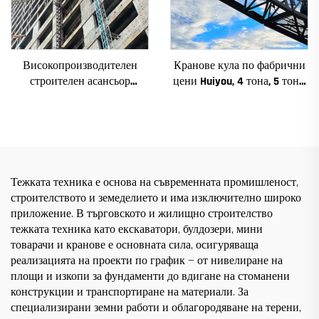
Високопроизводителен
Кранове кула по фабрични
строителен асансьор
цени Huiyou, 4 тона, 5 тона,
SC200/200QS1 за фасади и
6 тона, 8 тона, модели за
асансьорни шахти за
строителни обекти
продажба на ниска цена
Тежката техника е основа на съвременната промишленост,
строителството и земеделието и има изключително широко
приложение. В търговското и жилищно строителство
тежката техника като екскаватори, булдозери, мини
товарачи и кранове е основната сила, осигуряваща
реализацията на проекти по график — от нивелиране на
площи и изкопи за фундаменти до вдигане на стоманени
конструкции и транспортиране на материали. За
специализирани земни работи и облагородяване на терени,