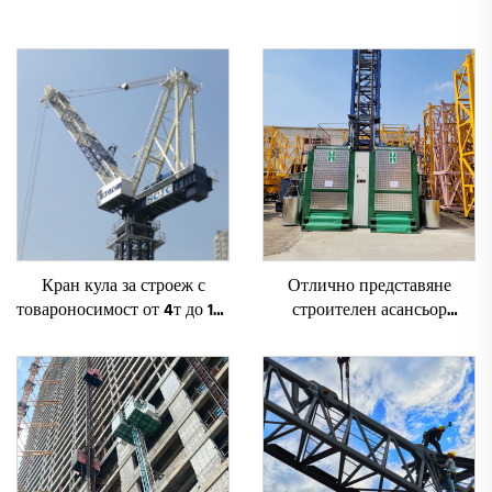
Кран кула за строеж с
Отлично представяне
товароносимост от 4т до 12т
строителен асансьор
ново зъбно предаване,
SC200/200FS1 за фасади и
зъбно колело, мотор, лагер,
асансьорни шахти за Алжир
основни компоненти