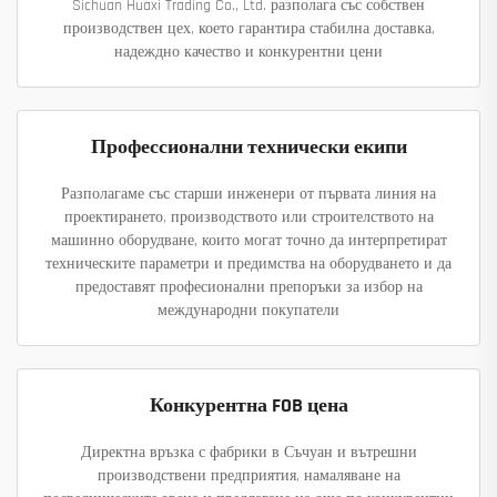
Sichuan Huaxi Trading Co., Ltd. разполага със собствен
производствен цех, което гарантира стабилна доставка,
надеждно качество и конкурентни цени
Профессионални технически екипи
Разполагаме със старши инженери от първата линия на
проектирането, производството или строителството на
машинно оборудване, които могат точно да интерпретират
техническите параметри и предимства на оборудването и да
предоставят професионални препоръки за избор на
международни покупатели
Конкурентна FOB цена
Директна връзка с фабрики в Съчуан и вътрешни
производствени предприятия, намаляване на