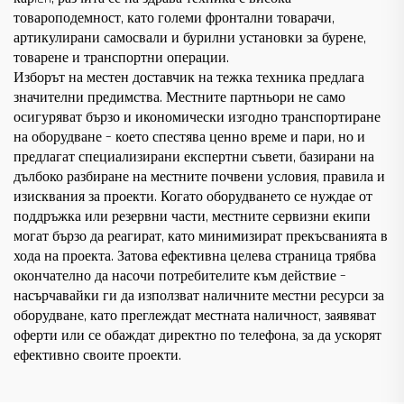
товароподемност, като големи фронтални товарачи,
артикулирани самосвали и бурилни установки за бурене,
товарене и транспортни операции.
Изборът на местен доставчик на тежка техника предлага
значителни предимства. Местните партньори не само
осигуряват бързо и икономически изгодно транспортиране
на оборудване – което спестява ценно време и пари, но и
предлагат специализирани експертни съвети, базирани на
дълбоко разбиране на местните почвени условия, правила и
изисквания за проекти. Когато оборудването се нуждае от
поддръжка или резервни части, местните сервизни екипи
могат бързо да реагират, като минимизират прекъсванията в
хода на проекта. Затова ефективна целева страница трябва
окончателно да насочи потребителите към действие –
насърчавайки ги да използват наличните местни ресурси за
оборудване, като преглеждат местната наличност, заявяват
оферти или се обаждат директно по телефона, за да ускорят
ефективно своите проекти.