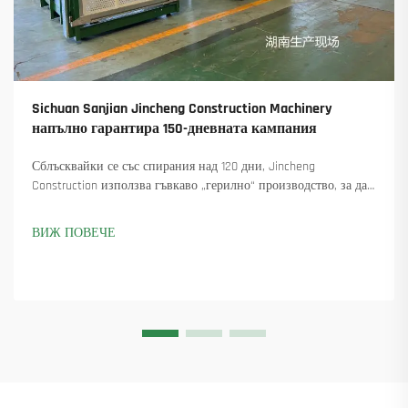
Sichuan Sanjian Jincheng Construction Machinery
напълно гарантира 150-дневната кампания
Сблъсквайки се със спирания над 120 дни, Jincheng
Construction използва гъвкаво „герилно“ производство, за да
достави 18 въртящи се крана и осигури над 45 нови поръчки.
Вижте как са поддържали производството в движение.
ВИЖ ПОВЕЧЕ
Научете повече.