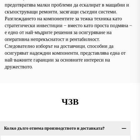
предотвратява малки проблеми да ескалират в мащабни и
скъпоструващи ремонти, засягащи съседни системи.
Разглеждането на компонентите за тежка техника като
стратегически инвестиции — вместо като проста подмяна —
е едно от най-мъдрите решения за осигуряване на
оперативна непрекъснатост и рентабилност.
Следователно изборът на доставчици, способни да
осигуряват надеждни компоненти, представлява една от
най-важните гаранции за основните интереси на
дружеството.
ЧЗВ
Колко дълго отнема производството и доставката?