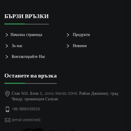
БЪРЗИ ВРЪЗКИ
Начална страница
Продукти
За нас
Новини
Контактирайте Нас
Останете на връзка
Стая 1905, Блок D, Jinniu Wanda SOHO, Район Джинниу, град
Ченду, провинция Съчуан
+86-18884139528
[email protected]