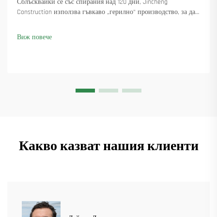
Сблъсквайки се със спирания над 120 дни, Jincheng
Construction използва гъвкаво „герилно“ производство, за да
достави 18 въртящи се крана и осигури над 45 нови поръчки.
Вижте как са поддържали производството в движение.
Виж повече
Научете повече.
Какво казват нашия клиенти