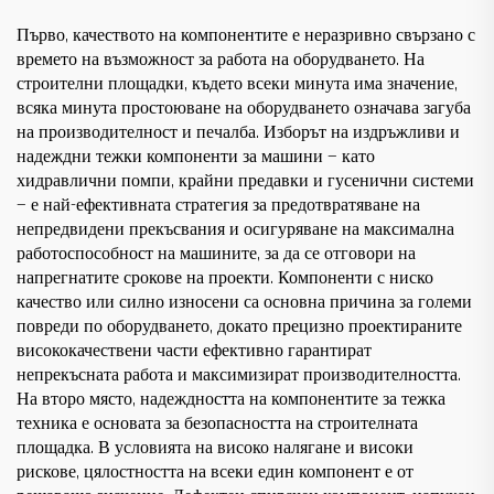
Първо, качеството на компонентите е неразривно свързано с
времето на възможност за работа на оборудването. На
строителни площадки, където всеки минута има значение,
всяка минута простоюване на оборудването означава загуба
на производителност и печалба. Изборът на издръжливи и
надеждни тежки компоненти за машини — като
хидравлични помпи, крайни предавки и гусенични системи
— е най-ефективната стратегия за предотвратяване на
непредвидени прекъсвания и осигуряване на максимална
работоспособност на машините, за да се отговори на
напрегнатите срокове на проекти. Компоненти с ниско
качество или силно износени са основна причина за големи
повреди по оборудването, докато прецизно проектираните
висококачествени части ефективно гарантират
непрекъсната работа и максимизират производителността.
На второ място, надеждността на компонентите за тежка
техника е основата за безопасността на строителната
площадка. В условията на високо налягане и високи
рискове, цялостността на всеки един компонент е от