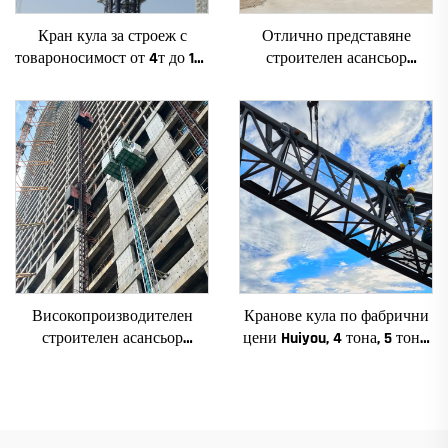
Кран кула за строеж с
Отлично представяне
товароносимост от 4т до 12т
строителен асансьор
ново зъбно предаване,
SC200/200FS1 за фасади и
зъбно колело, мотор, лагер,
асансьорни шахти за Алжир
основни компоненти
Високопроизводителен
Кранове кула по фабрични
строителен асансьор
цени Huiyou, 4 тона, 5 тона,
SC200/200QS1 за фасади и
6 тона, 8 тона, модели за
асансьорни шахти за
строителни обекти
продажба на ниска цена