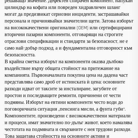
решаващо значение. Дефектен спирачен компонент, напукан
цилиндър на кофата или повреден хидравличен шланг
могат да предизвикат сериозни инциденти, застрашавайки
персонала и причинявайки значителни щети. Затова изборът
на висококачествени оригинални (OEM) или сертифицирани
вторични пазарни компоненти, отговарящи на строгите
отраслови спецификации и стандарти за безопасност, не е
само най-добър подход, а и фундаментална отговорност към
безопасността.
В крайна сметка изборът на компоненти оказва дълбоко
въздействие върху общата стойност на притежание на
компанията. Първоначалната покупна цена на дадена част
представлява само дроб от истинската ѝ цена; основните
разходи идват от таксите за инсталиране, загубите от
простои и последващите ремонти, причинени от чести
подмяны. Изборът на евтини компоненти често води до
поговоричната ситуация „пенсинга мисли, а фунта губи“.
Компонентите, произведени с висококачествени материали
и процеси, имат значително по-дълъг живот, което намалява
честотата на подмяната и свързаните с нея трудови разходи.
Това защитава стойността на основните активи и