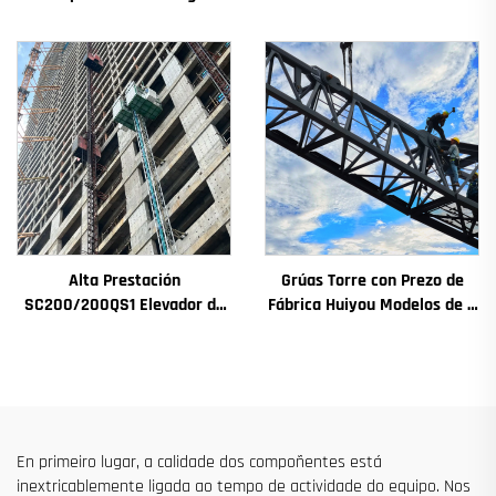
4t a 12t Nova Caxa de
Rendemento para Fachada
Cambios Motor de
de Edificios e Pozo de
Engranaxes Coxinetes
Ascensor para Alxeria
Principais
Alta Prestación
Grúas Torre con Prezo de
SC200/200QS1 Elevador de
Fábrica Huiyou Modelos de 4
Construción para Fachadas
Toneladas 5 Toneladas 6
de Edificios e Construción de
Toneladas 8 Toneladas para
Pozos de Ascensor en Venda
Sitios de Construción
a Baixo Prezo
En primeiro lugar, a calidade dos compoñentes está
inextricablemente ligada ao tempo de actividade do equipo. Nos