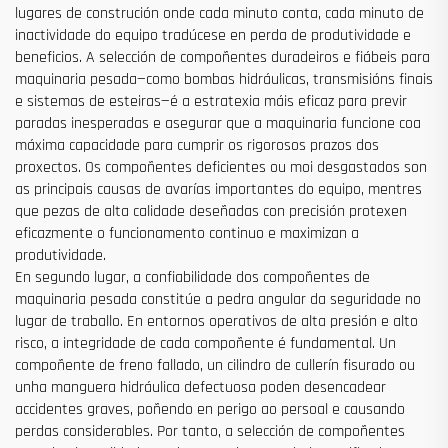
lugares de construción onde cada minuto conta, cada minuto de
inactividade do equipo tradúcese en perda de produtividade e
beneficios. A selección de compoñentes duradeiros e fiábeis para
maquinaria pesada—como bombas hidráulicas, transmisións finais
e sistemas de esteiras—é a estratexia máis eficaz para previr
paradas inesperadas e asegurar que a maquinaria funcione coa
máxima capacidade para cumprir os rigorosos prazos dos
proxectos. Os compoñentes deficientes ou moi desgastados son
as principais causas de avarías importantes do equipo, mentres
que pezas de alta calidade deseñadas con precisión protexen
eficazmente o funcionamento continuo e maximizan a
produtividade.
En segundo lugar, a confiabilidade dos compoñentes de
maquinaria pesada constitúe a pedra angular da seguridade no
lugar de traballo. En entornos operativos de alta presión e alto
risco, a integridade de cada compoñente é fundamental. Un
compoñente de freno fallado, un cilindro de cullerín fisurado ou
unha manguera hidráulica defectuosa poden desencadear
accidentes graves, poñendo en perigo ao persoal e causando
perdas considerables. Por tanto, a selección de compoñentes