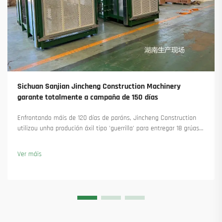
Sichuan Sanjian Jincheng Construction Machinery
garante totalmente a campaña de 150 días
Enfrontando máis de 120 días de paróns, Jincheng Construction
utilizou unha produción áxil tipo 'guerrilla' para entregar 18 grúas
torre e asegurar máis de 45 novas encomendas. Vexa como
manteu a produción en marcha. Saiba máis.
Ver máis