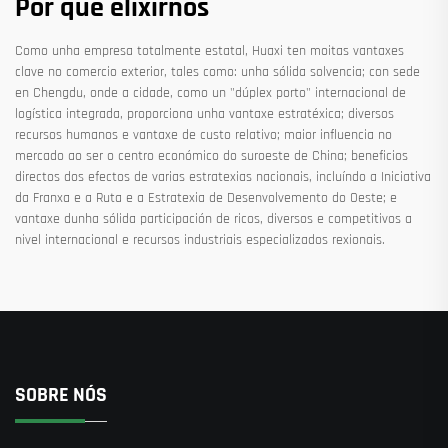
Por que elixirnos
Como unha empresa totalmente estatal, Huaxi ten moitas vantaxes
clave no comercio exterior, tales como: unha sólida solvencia; con sede
en Chengdu, onde a cidade, como un "dúplex porto" internacional de
logística integrada, proporciona unha vantaxe estratéxica; diversos
recursos humanos e vantaxe de custo relativo; maior influencia no
mercado ao ser o centro económico do suroeste de China; beneficios
directos dos efectos de varias estratexias nacionais, incluíndo a Iniciativa
da Franxa e a Ruta e a Estratexia de Desenvolvemento do Oeste; e
vantaxe dunha sólida participación de ricos, diversos e competitivos a
nivel internacional e recursos industriais especializados rexionais.
SOBRE NÓS