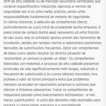
OEM de alta calidade ou de mercado secundario certificados que
cumpran especificacións industriais rigorosas e normas de
seguridade non é só unha mellor práctica, senón unha
responsabilidade fundamental en materia de seguridade.
En última instancia, a selección de compoñentes afecta
profundamente ao custo total de propiedade dunha empresa. O
prezo inicial de compra dunha peza representa só unha fracción
do seu custo real; os principais gastos provén dos honorarios de
instalación, perdas por tempos mortos e reparacións posteriores
derivadas de substitucións frecuentes. Optar por compoñentes
de baixo custo adoita resultar na céntrica situación de
"economizar un centavo e perder un dólar". Os compoñentes
fabricados con materiais e procesos de alta calidade presentan
lonxitudes de vida significativamente máis longas, reducindo a
frecuencia de substitución e os custos laborais asociados. Isto
protexe o valor do activo principal e evita que problemas
menores se escalen en reparacións extensas e costosas que
afecten a sistemas adxacentes. Tratar os compoñentes de
maquinaria pesada como investimentos estratéxicos —e non
meras substitucións— é unha das decisións máis acertadas para
garantir a continuidade operativa e a rentabilidade.