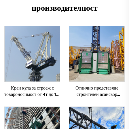
производителност
Кран кула за строеж с
Отлично представяне
товароносимост от 4т до 12т
строителен асансьор
ново зъбно предаване,
SC200/200FS1 за фасади и
зъбно колело, мотор, лагер,
асансьорни шахти за Алжир
основни компоненти