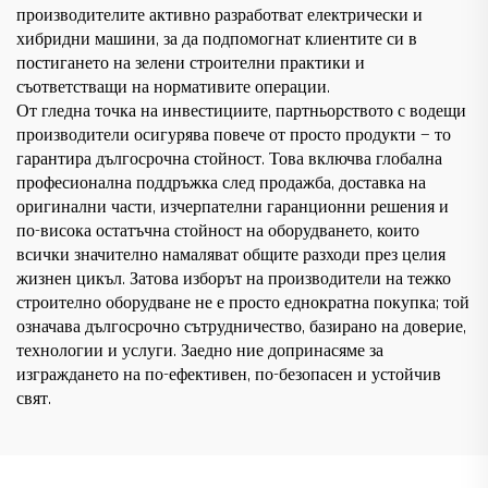
производителите активно разработват електрически и
хибридни машини, за да подпомогнат клиентите си в
постигането на зелени строителни практики и
съответстващи на нормативите операции.
От гледна точка на инвестициите, партньорството с водещи
производители осигурява повече от просто продукти — то
гарантира дългосрочна стойност. Това включва глобална
професионална поддръжка след продажба, доставка на
оригинални части, изчерпателни гаранционни решения и
по-висока остатъчна стойност на оборудването, които
всички значително намаляват общите разходи през целия
жизнен цикъл. Затова изборът на производители на тежко
строително оборудване не е просто еднократна покупка; той
означава дългосрочно сътрудничество, базирано на доверие,
технологии и услуги. Заедно ние допринасяме за
изграждането на по-ефективен, по-безопасен и устойчив
свят.