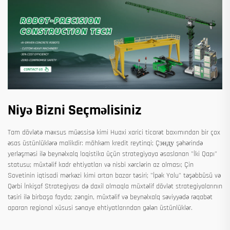
Niyə Bizni Seçməlisiniz
Tam dövlətə məxsus müəssisə kimi Huaxi xarici ticarət baxımından bir çox
əsas üstünlüklərə malikdir: möhkəm kredit reytinqi; Çэнду şəhərində
yerləşməsi ilə beynəlxalq loqistika üçün strategiyaya əsaslanan "İki Qapı"
statusu; müxtəlif kadr ehtiyatları və nisbi xərclərin az olması; Çin
Sovetinin iqtisadi mərkəzi kimi artan bazar təsiri; "İpək Yolu" təşəbbüsü və
Qərbi İnkişaf Strategiyası də daxil olmaqla müxtəlif dövlət strategiyalarının
təsiri ilə birbaşa fayda; zəngin, müxtəlif və beynəlxalq səviyyədə rəqabət
aparan regional xüsusi sənaye ehtiyatlarından gələn üstünlüklər.