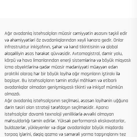
tikintisi üçün satılır
üçün
Ağır avadanlıq istehsalçıları müasir cəmiyyətin əsasını təşkil edir
və əhəmiyyətləri öz avadanlıqlarından xeyli kənara gedir. Onlar
infrastruktur inkişafının, şəhər və kənd tikintisinin və qlobal
əlaqəliliyin əsas hərəkət qüvvəsidir. Avtomagistral, dəmir yolu,
körpü və hava limanlarından enerji sistemlərinə və böyük miqyaslı
icma obyektlərinə qədər müasir mədəniyyəti müəyyən edən
praktiki olaraq hər bir böyük layihə ağır maşınların iştirakı ilə
başlayır. Bu istehsalçıların təmin etdiyi möhkəm və etibarlı
avadanlıqlar olmadan genişmiqyaslı tikinti və inkişaf mümkün
olmazdı.
Ağır avadanlıq istehsalçısının seçilməsi, əsasən layihənin uğğuna
dərin təsiri olan strateji tərəfdaşın seçilməsidir. Aparıcı
istehsalçılar davamlı texnoloji yeniliklərlə əvvəlki olmayan
məhsuldarlığı təmin edirlər. Yüksək performanslı ekskavatorlar,
buldozerlər, yükleyenler və digər avadanlıqlar böyük miqdarda
torpaq işlərini, dəqiq qazma və səmərəli yarma tapşırıqlarını tez