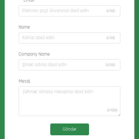
Email
0/100
Name
0/100
Company Name
0/200
Mesaj
0/1000
Göndər