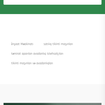
i̇nşaat Məakinatı
satılıq tikinti maşınları
təmirat aparılan avadanlıq istehsalçıları
tikinti maşınları və avadanlıqları