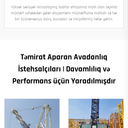
Yüksək səviyyəli ixtisaslaşmış kadrlar ehtiyatına malik olan təşkilat
müxtəlif sahələrdən gələn ekspertlərin müxtəlifliyinə malikdir və hər
biri özünəməxsus baxış bucaqları və inkişafetmiş həllər gətirir.
Təmirat Aparan Avadanlıq
İstehsalçıları | Davamlılıq və
Performans üçün Yaradılmışdır​