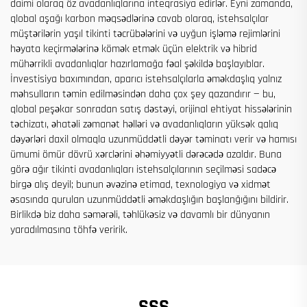
daimi olaraq öz avadanlıqlarına inteqrasiya edirlər. Eyni zamanda,
qlobal aşağı karbon məqsədlərinə cavab olaraq, istehsalçılar
müştərilərin yaşıl tikinti təcrübələrini və uyğun işləmə rejimlərini
həyata keçirmələrinə kömək etmək üçün elektrik və hibrid
mühərrikli avadanlıqlar hazırlamağa fəal şəkildə başlayıblar.
İnvestisiya baxımından, aparıcı istehsalçılarla əməkdaşlıq yalnız
məhsulların təmin edilməsindən daha çox şey qazandırır — bu,
qlobal peşəkar sonradan satış dəstəyi, orijinal ehtiyat hissələrinin
təchizatı, əhatəli zəmanət həlləri və avadanlıqların yüksək qalıq
dəyərləri daxil olmaqla uzunmüddətli dəyər təminatı verir və hamısı
ümumi ömür dövrü xərclərini əhəmiyyətli dərəcədə azaldır. Buna
görə ağır tikinti avadanlıqları istehsalçılarının seçilməsi sadəcə
birgə alış deyil; bunun əvəzinə etimad, texnologiya və xidmət
əsasında qurulan uzunmüddətli əməkdaşlığın başlanğığını bildirir.
Birlikdə biz daha səmərəli, təhlükəsiz və davamlı bir dünyanın
yaradılmasına töhfə veririk.