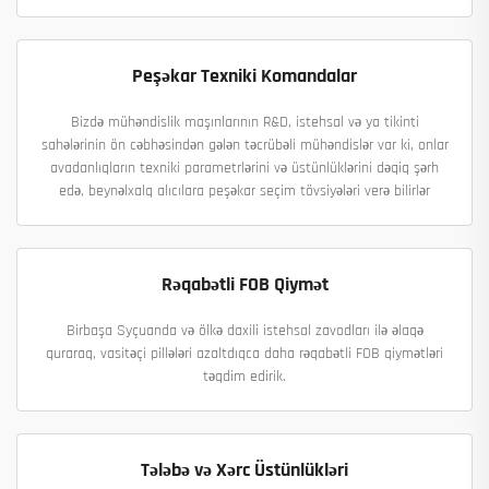
Peşəkar Texniki Komandalar
Bizdə mühəndislik maşınlarının R&D, istehsal və ya tikinti
sahələrinin ön cəbhəsindən gələn təcrübəli mühəndislər var ki, onlar
avadanlıqların texniki parametrlərini və üstünlüklərini dəqiq şərh
edə, beynəlxalq alıcılara peşəkar seçim tövsiyələri verə bilirlər
Rəqabətli FOB Qiymət
Birbaşa Syçuanda və ölkə daxili istehsal zavodları ilə əlaqə
quraraq, vasitəçi pillələri azaltdıqca daha rəqabətli FOB qiymətləri
təqdim edirik.
Tələbə və Xərc Üstünlükləri