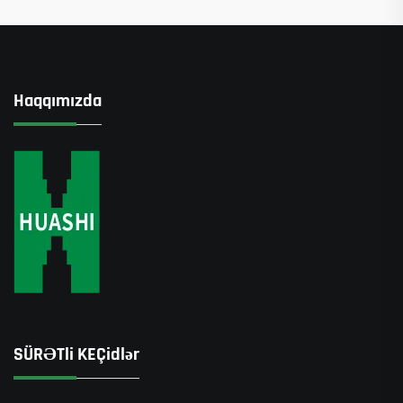
Haqqımızda
SÜRƏTli KEÇidlər