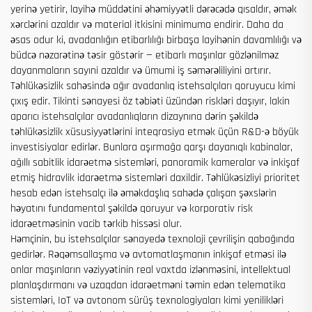
yerinə yetirir, layihə müddətini əhəmiyyətli dərəcədə qısaldır, əmək
xərclərini azaldır və material itkisini minimuma endirir. Daha da
əsas odur ki, avadanlığın etibarlılığı birbaşa layihənin davamlılığı və
büdcə nəzarətinə təsir göstərir — etibarlı maşınlar gözlənilməz
dayanmaların sayıni azaldır və ümumi iş səmərəliliyini artırır.
Təhlükəsizlik sahəsində ağır avadanlıq istehsalçıları qoruyucu kimi
çıxış edir. Tikinti sənayesi öz təbiəti üzündən riskləri daşıyır, lakin
aparıcı istehsalçılar avadanlıqların dizaynına dərin şəkildə
təhlükəsizlik xüsusiyyətlərini inteqrasiya etmək üçün R&D-ə böyük
investisiyalar edirlər. Bunlara aşırmağa qarşı dayanıqlı kabinalar,
ağıllı sabitlik idarəetmə sistemləri, panoramik kameralar və inkişaf
etmiş hidravlik idarəetmə sistemləri daxildir. Təhlükəsizliyi prioritet
hesab edən istehsalçı ilə əməkdaşlıq sahədə çalışan şəxslərin
həyatını fundamental şəkildə qoruyur və korporativ risk
idarəetməsinin vacib tərkib hissəsi olur.
Həmçinin, bu istehsalçılar sənayedə texnoloji çevrilişin qabağında
gedirlər. Rəqəmsallaşma və avtomatlaşmanın inkişaf etməsi ilə
onlar maşınların vəziyyətinin real vaxtda izlənməsini, intellektual
planlaşdırmanı və uzaqdan idarəetməni təmin edən telematika
sistemləri, IoT və avtonom sürüş texnologiyaları kimi yenilikləri