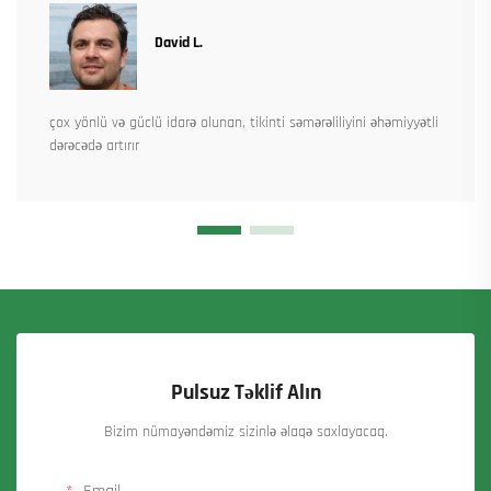
David L.
çox yönlü və güclü idarə olunan, tikinti səmərəliliyini əhəmiyyətli
dərəcədə artırır
Pulsuz Təklif Alın
Bizim nümayəndəmiz sizinlə əlaqə saxlayacaq.