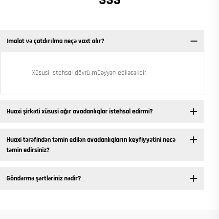
SSS
Imalat və çatdırılma neçə vaxt alır?
Xüsusi istehsal dövrü müəyyən ediləcəkdir.
Huaxi şirkəti xüsusi ağır avadanlıqlar istehsal edirmi?
Huaxi tərəfindən təmin edilən avadanlıqların keyfiyyətini necə
təmin edirsiniz?
Göndərmə şərtləriniz nədir?