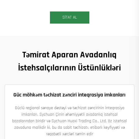
SİTAT AL
Təmirat Aparan Avadanlıq
İstehsalçılarının Üstünlükləri
Güc möhkəm təchizat zənciri inteqrasiya imkanları
Güclü regional sənaye dəstəyi və təchizat zəncirinin inteqrasiya
imkanları. Sychuan Çinin əhəmiyyətli avadanlıq istehsal
bazalarından biridir və Sychuan Huaxi Trading Co., Ltd. öz istehsal
zavoduna malikdir ki, bu da sabit təchizatı, etibarlı keyfiyyəti və
rəqabətli xərcləri təmin edir