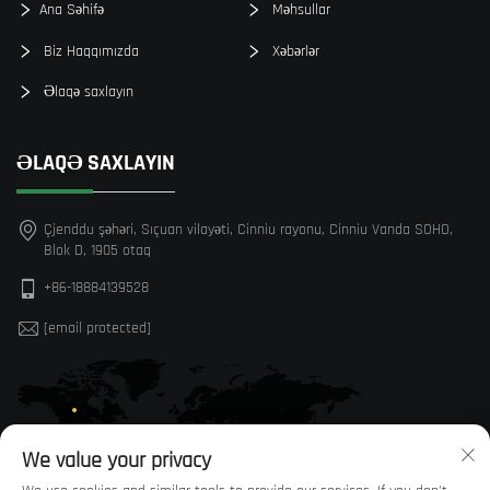
Ana Səhifə
Məhsullar
Biz Haqqımızda
Xəbərlər
Əlaqə saxlayın
ƏLAQƏ SAXLAYIN
Çjenddu şəhəri, Sıçuan vilayəti, Cinniu rayonu, Cinniu Vanda SOHO,
Blok D, 1905 otaq
+86-18884139528
[email protected]
We value your privacy