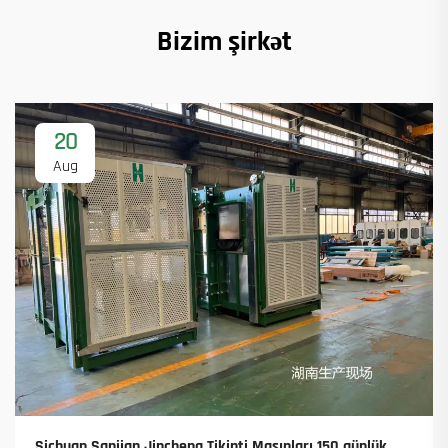
Bizim şirkət
20
Aug
Sichuan Sanjian Jincheng Tikinti Maşınları 150 günlük