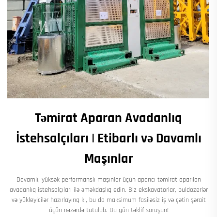
Təmirat Aparan Avadanlıq
İstehsalçıları | Etibarlı və Davamlı
Maşınlar
Davamlı, yüksək performanslı maşınlar üçün aparıcı təmirat aparılan
avadanlıq istehsalçıları ilə əməkdaşlıq edin. Biz ekskavatorlar, buldozerlər
və yükleyicilər hazırlayırıq ki, bu da maksimum fasiləsiz iş və çətin şərait
üçün nəzərdə tutulub. Bu gün təklif soruşun!