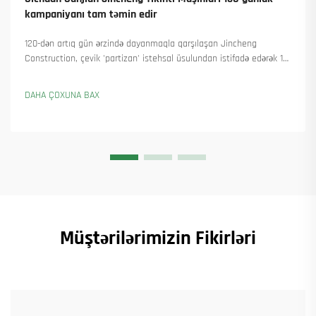
kampaniyanı tam təmin edir
120-dən artıq gün ərzində dayanmaqla qarşılaşan Jincheng
Construction, çevik 'partizan' istehsal üsulundan istifadə edərək 18
qülləvi kran təhvil verdi və 45-dən artıq yeni sifariş əldə etdi. Onların
necə istehsalı davam etdirdiyini görün. Ətraflı məlumat alın.
DAHA ÇOXUNA BAX
Müştərilərimizin Fikirləri