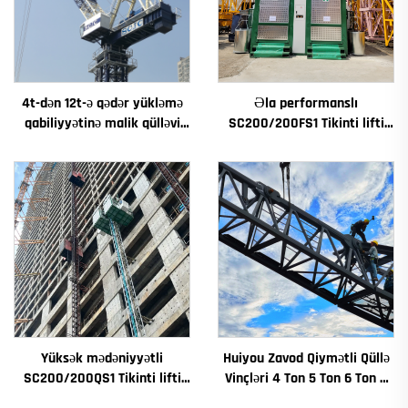
4t-dən 12t-ə qədər yükləmə
Əla performanslı
qabiliyyətinə malik qülləvi
SC200/200FS1 Tikinti lifti
kran Yeni dişli qutusu dişli
Tikinti fasadı və lift çuxuru
motorlaşdırıcı əsas
üçün Cənubi Avstriyada
Yüksək mədəniyyətli
Huiyou Zavod Qiymətli Qüllə
SC200/200QS1 Tikinti lifti
Vinçləri 4 Ton 5 Ton 6 Ton 8
Tikinti fasadı və lift çuxuru
Ton Modellər İnşaat Sahələri