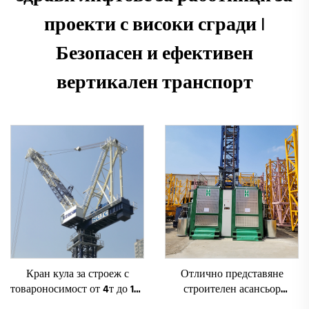
проекти с високи сгради |
Безопасен и ефективен
вертикален транспорт
Кран кула за строеж с
Отлично представяне
товароносимост от 4т до 12т
строителен асансьор
ново зъбно предаване,
SC200/200FS1 за фасади и