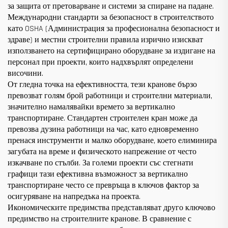
за защита от претоварване и системи за спиране на падане.
Международни стандарти за безопасност в строителството
като OSHA (Администрация за професионална безопасност и
здраве) и местни строителни правила изрично изискват
използването на сертифицирано оборудване за издигане на
персонал при проекти, които надхвърлят определени
височини.
От гледна точка на ефективността, тези кранове бързо
превозват голям брой работници и строителни материали,
значително намалявайки времето за вертикално
транспортиране. Стандартен строителен кран може да
превозва дузина работници на час, като едновременно
пренася инструменти и малко оборудване, което елиминира
загубата на време и физическото напрежение от често
изкачване по стълби. За големи проекти със стегнати
графици тази ефективна възможност за вертикално
транспортиране често се превръща в ключов фактор за
осигуряване на напредъка на проекта.
Икономическите предимства представляват друго ключово
предимство на строителните кранове. В сравнение с