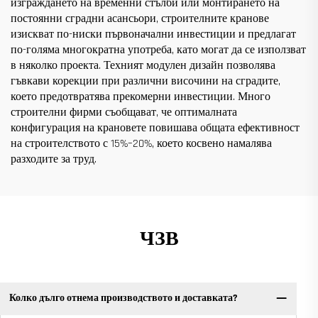
изграждането на временни стълби или монтирането на
постоянни сградни асансьори, строителните кранове
изискват по-ниски първоначални инвестиции и предлагат
по-голяма многократна употреба, като могат да се използват
в няколко проекта. Техният модулен дизайн позволява
гъвкави корекции при различни височини на сградите,
което предотвратява прекомерни инвестиции. Много
строителни фирми съобщават, че оптималната
конфигурация на крановете повишава общата ефективност
на строителството с 15%–20%, което косвено намалява
разходите за труд.
ЧЗВ
Колко дълго отнема производството и доставката?