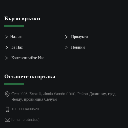
Бързи връзки
Начало
Продукти
За Нас
Новини
Контактирайте Нас
Останете на връзка
Стая 1905, Блок D, Jinniu Wanda SOHO, Район Джинниу, град
Ченду, провинция Съчуан
+86-18884139528
[email protected]