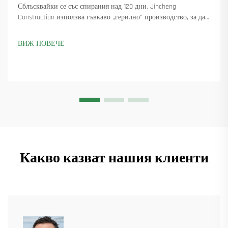
Сблъсквайки се със спирания над 120 дни, Jincheng
Construction използва гъвкаво „герилно“ производство, за да
достави 18 въртящи се крана и осигури над 45 нови поръчки.
Вижте как са поддържали производството в движение.
ВИЖ ПОВЕЧЕ
Научете повече.
Какво казват нашия клиенти