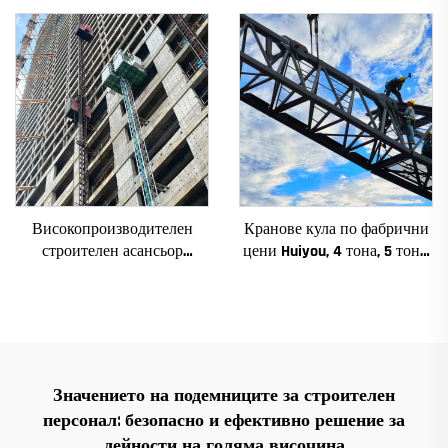
зъбно колело, мотор, лагер,
асансьорни шахти за Алжир
основни компоненти
Високопроизводителен
Кранове кула по фабрични
строителен асансьор
цени Huiyou, 4 тона, 5 тона,
SC200/200QS1 за фасади и
6 тона, 8 тона, модели за
асансьорни шахти за
строителни обекти
продажба на ниска цена
Значението на подемниците за строителен
персонал: безопасно и ефективно решение за
дейности на голяма височина