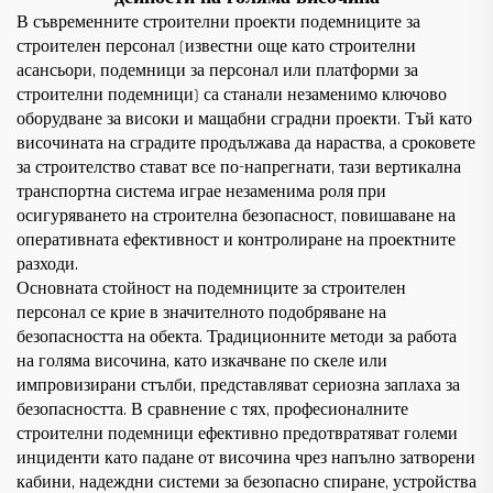
В съвременните строителни проекти подемниците за
строителен персонал (известни още като строителни
асансьори, подемници за персонал или платформи за
строителни подемници) са станали незаменимо ключово
оборудване за високи и мащабни сградни проекти. Тъй като
височината на сградите продължава да нараства, а сроковете
за строителство стават все по-напрегнати, тази вертикална
транспортна система играе незаменима роля при
осигуряването на строителна безопасност, повишаване на
оперативната ефективност и контролиране на проектните
разходи.
Основната стойност на подемниците за строителен
персонал се крие в значителното подобряване на
безопасността на обекта. Традиционните методи за работа
на голяма височина, като изкачване по скеле или
импровизирани стълби, представляват сериозна заплаха за
безопасността. В сравнение с тях, професионалните
строителни подемници ефективно предотвратяват големи
инциденти като падане от височина чрез напълно затворени
кабини, надеждни системи за безопасно спиране, устройства