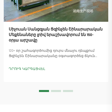
Սիչուան Սանցզյան Ցզինչեն Շինարարական
Մեքենաները լրիվ երաշխավորում են 150-
օրյա արշավը
120+ օր շահագործումից դուրս մնալու դեպքում
Ցզինչեն Շինարարականը օգտագործեց ճկուն
«պարտիզանական» արտադրությունը՝
ապահովելով 18 աշտարակային ճանկային
ԴՐՈՒԳ ԿԱՐԳԱՑՎԵԼ
տնտեսուղղիչների մատուցումը և ապահովելով
45+ նոր պատվերներ: Տեսեք, թե ինչպես է
արտադրությունը շարունակվում: Ինչպես ավելի
շատ տեղեկանալ