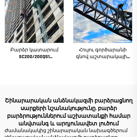
ատամնանիվի շարժիչ,
Ալժիրի համար
աստիճանավոր
ստորին մաս
Բարձր կատարում
Հույու գործարանի
SC200/200QS1
գնով աշտարակային
Շինարարական
ճանկեր 4 տոննա 5
տանիք շենքի
տոննա 6 տոննա 8
ճակատի և վերելակի
տոննա մոդելներ
սանդղակի
շինարարական
շինարարության
հրապարակների
համար ցածր գնով
համար
Շինարարական անձնակազմի բարձրացնող
սարքերի նշանակությունը. բարձր
բարձրություններում աշխատանքի համար
անվտանգ և արդյունավետ լուծում
Ժամանակակից շինարարական նախագծերում