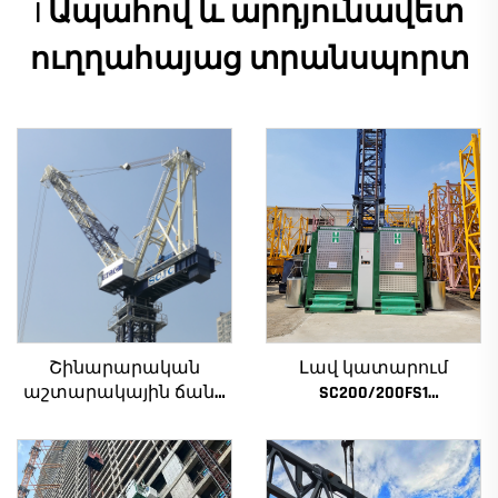
| Ապահով և արդյունավետ
ուղղահայաց տրանսպորտ
Շինարարական
Լավ կատարում
աշտարակային ճանկ
SC200/200FS1
4տ-ից մինչև 12տ
Շինարարական
բեռնամբարի
տանիք շենքի
հզորությամբ, նոր
ճակատի և վերելակի
ատամնանիվի արկղ,
սանդղակի համար