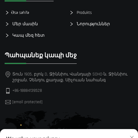
Əsə səhifə
Produkts
Մեր մասին
Նորություններ
Կապ մեզ հետ
Պահպանեք կապի մեջ
Տուն 1905, բլոկ D, Ջիննիու Վանդայի SOHO-ն, Ջիննիու
շրջան, Չենդու քաղաք, Սիչուան նահանգ
+86-18884139528
[email protected]