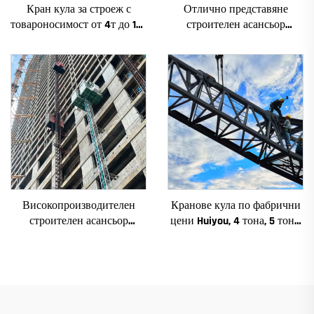
Кран кула за строеж с
Отлично представяне
товароносимост от 4т до 12т
строителен асансьор
ново зъбно предаване,
SC200/200FS1 за фасади и
зъбно колело, мотор, лагер,
асансьорни шахти за Алжир
основни компоненти
Високопроизводителен
Кранове кула по фабрични
строителен асансьор
цени Huiyou, 4 тона, 5 тона,
SC200/200QS1 за фасади и
6 тона, 8 тона, модели за
асансьорни шахти за
строителни обекти
продажба на ниска цена