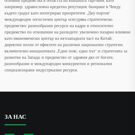
основни предимства в областта на външната търговия, като
например: здравословна кредитна репутация; базиране в Ченду,
където градът като интегриран приоритетен „Дву-портов“
международен логистичен център осигурява стратегическо
предимство; разнообразни ресурси на кадри и относително
предимство по отношение на разходите; увеличено пазарно влияние
като икономически център на югозападната част на Китай;
директни ползи от ефектите на различни национални стратегии,
включително инициативата „Един пояс, един път“ и стратегията за
развитие на Запада; и предимство от здравия дял от богати,
разнообразни и международно конкурентни и регионални
специализирани индустриални ресурси.
ЗА НАС