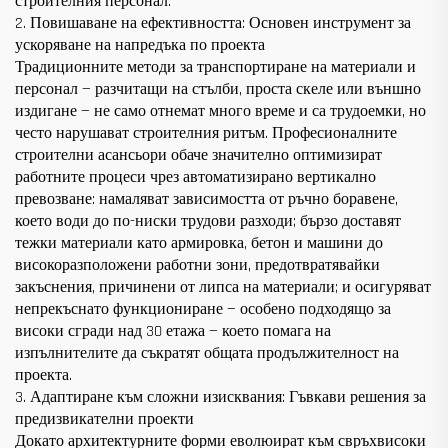
строителния персонал.
2. Повишаване на ефективността: Основен инструмент за
ускоряване на напредъка по проекта
Традиционните методи за транспортиране на материали и
персонал — разчитащи на стълби, проста скеле или външно
издигане — не само отнемат много време и са трудоемки, но
често нарушават строителния ритъм. Професионалните
строителни асансьори обаче значително оптимизират
работните процеси чрез автоматизирано вертикално
превозване: намаляват зависимостта от ръчно боравене,
което води до по-ниски трудови разходи; бързо доставят
тежки материали като армировка, бетон и машини до
високоразположени работни зони, предотвратявайки
закъснения, причинени от липса на материали; и осигуряват
непрекъснато функциониране — особено подходящо за
високи сгради над 30 етажа — което помага на
изпълнителите да съкратят общата продължителност на
проекта.
3. Адаптиране към сложни изисквания: Гъвкави решения за
предизвикателни проекти
Докато архитектурните форми еволюират към свръхвисоки