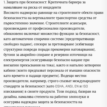
1. Защита при безопасност: Критичната бариера за
намаляване на риска от инциденти
Високото надморско равнище на строителните обекти прави
безопасността на вертикалните транспортни средства от
първостепенно значение. Строителните асансьори,
произвеждани от професионални производители,
обикновено включват множество функции за безопасност,
като автоматични спирачни системи (предотвратяващи
свободно падане), сензори за претоварване (избягващи
структурни повреди поради прекомерни натоварвания),
бутони за аварийно спиране и резервни източници на
електроенергия (осигуряващи безопасно кацане при
внезапни прекъсвания на тока), както и напълно затворени
кабини (които предпазват персонала от външни опасности
като времето и падащи предмети). Водещи местни
производители, например, строго спазват международните
стандарти за безопасност (като OSHA, ANSI, EN и ISO
изисквания) в своите продукти. Този подход, базиран на
дизайна, намалява степента на работни злополуки и
осигурява надеждна защита за безопасността на