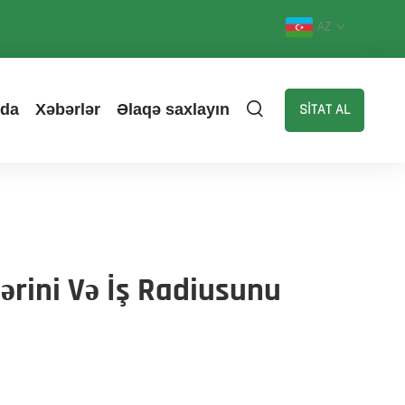
AZ
zda
Xəbərlər
Əlaqə saxlayın
SİTAT AL
rini Və İş Radiusunu