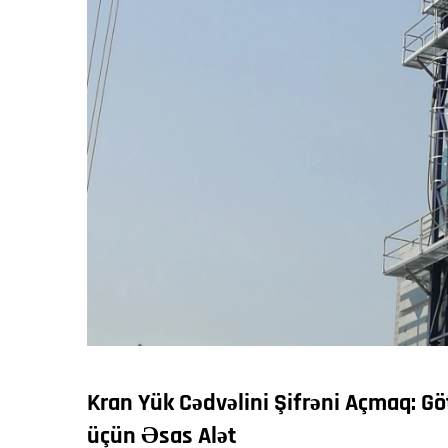
Kran Yük Cədvəlini Şifrəni Açmaq: Gö
üçün Əsas Alət