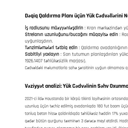
Dəqiq Qaldırma Planı üçün Yük Cədvəllərini 
İş radiusunu müəyyənləşdirin
: Kran mərkəzindən yü
Strelanın uzunluğunu/bucağını müqayisə edin
: Ra
uyğunlaşdırın.
Tənzimləmələri tətbiq edin
: Qaldırma avadanlığının 
Sabitliyi yoxlayın
: Son tutumun planlaşdırılan yükd
1926.1407 təhlükəsizlik marjası).
Cədvəldəki məlumatlarla sahə şəraitinin uyğun olmaması qa
Vəziyyət analizi: Yük Cədvəlinin Səhv Oxunma
2021-ci ildə Houstonda bir körpü tikinti layihəsinin ortasında
uzunluq üçün təchiz edilmiş avadanlıqda 180 fut boom üçün 
tonluq beton hissə qaldırıldıqda təhlükəsiz həddin 17% yuxar
qədər bütün qurğunu təxminən 3 dərəcə meyl etdirdi. Hadis