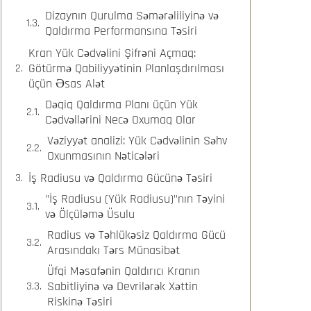
Dizaynın Qurulma Səmərəliliyinə və
Qaldırma Performansına Təsiri
Kran Yük Cədvəlini Şifrəni Açmaq:
Götürmə Qabiliyyətinin Planlaşdırılması
üçün Əsas Alət
Dəqiq Qaldırma Planı üçün Yük
Cədvəllərini Necə Oxumaq Olar
Vəziyyət analizi: Yük Cədvəlinin Səhv
Oxunmasının Nəticələri
İş Radiusu və Qaldırma Gücünə Təsiri
"İş Radiusu (Yük Radiusu)"nın Təyini
və Ölçüləmə Üsulu
Radius və Təhlükəsiz Qaldırma Gücü
Arasındakı Tərs Münasibət
Üfqi Məsafənin Qaldırıcı Kranın
Sabitliyinə və Devrilərək Xəttin
Riskinə Təsiri