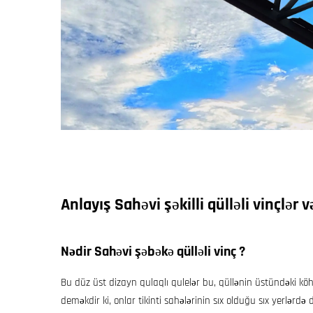
Anlayış
Sahəvi şəkilli qülləli vinçlər
v
Nədir
Sahəvi şəbəkə qülləli vinç
?
Bu düz üst dizayn
qulaqlı qulelər
bu, qüllənin üstündəki kö
deməkdir ki, onlar tikinti sahələrinin sıx olduğu sıx yerlərd