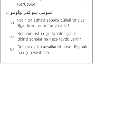
Təcrübələr
عمومی سواللار بؤلومو
Nədir bir sahəvi şəbəkə qülləli vinç və
digər kranlardan fərqi nədir?
Sahənin üstü açıq kranlar şəhər
tikinti sahələrinə necə fayda verir?
Qaldırıcı yük cədvəllərini başa düşmək
nə üçün vacibdir?