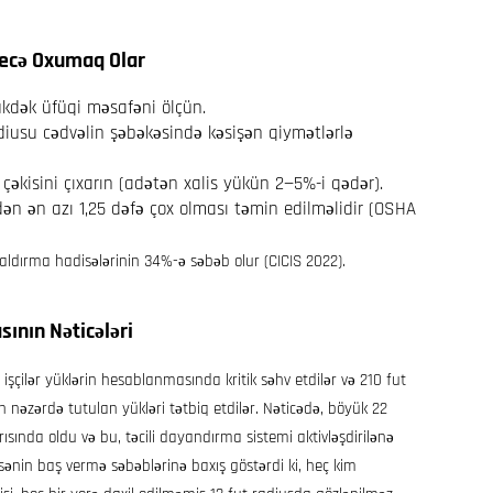
Necə Oxumaq Olar
kdək üfüqi məsafəni ölçün.
diusu cədvəlin şəbəkəsində kəsişən qiymətlərlə
çəkisini çıxarın (adətən xalis yükün 2—5%-i qədər).
ən ən azı 1,25 dəfə çox olması təmin edilməlidir (OSHA
ldırma hadisələrinin 34%-ə səbəb olur (CICIS 2022).
sının Nəticələri
 işçilər yüklərin hesablanmasında kritik səhv etdilər və 210 fut
nəzərdə tutulan yükləri tətbiq etdilər. Nəticədə, böyük 22
ısında oldu və bu, təcili dayandırma sistemi aktivləşdirilənə
ənin baş vermə səbəblərinə baxış göstərdi ki, heç kim