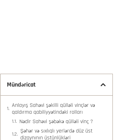
Mündəricat
Anlayış Sahəvi şəkilli qülləli vinçlər və
qaldırma qabiliyyətindəki rolları
Nədir Sahəvi şəbəkə qülləli vinç ?
Şəhər və sıxlıqlı yerlərdə düz üst
dizaynının üstünlükləri