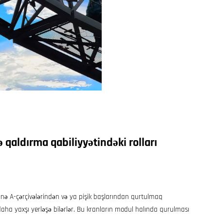
ə qaldırma qabiliyyətindəki rolları
hnə A-çərçivələrindən və ya pişik başlarından qurtulmaq
ə daha yaxşı yerləşə bilərlər. Bu kranların modul halında qurulması