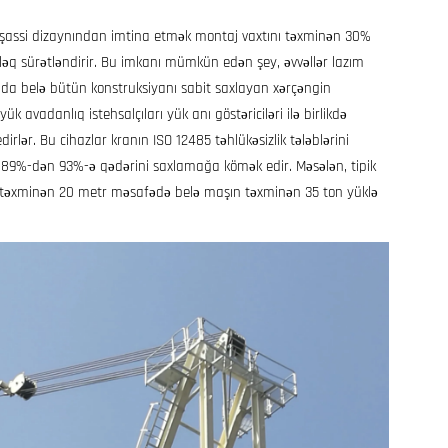
 A-şassi dizaynından imtina etmək montaj vaxtını təxminən 30%
tləq sürətləndirir. Bu imkanı mümkün edən şey, əvvəllər lazım
lda belə bütün konstruksiyanı sabit saxlayan xərçəngin
k avadanlıq istehsalçıları yük anı göstəriciləri ilə birlikdə
irlər. Bu cihazlar kranın ISO 12485 təhlükəsizlik tələblərini
89%-dən 93%-ə qədərini saxlamağa kömək edir. Məsələn, tipik
 təxminən 20 metr məsafədə belə maşın təxminən 35 ton yüklə