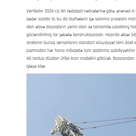
Vertikalın 2024-cü ilin tədqiqat nəticələrinə görə, ənənəvi
qədər azaldır ki, bu da layihələrin işə salınma prosesini mü
olan əlavə dayaqların yerini alan və tamamilə uzadılmış ha
gücləndirilmiş tor şəbəkə konstruksiyasıdır. Hazırda əksər böyü
strelanın bucaq sensorlarını standart xüsusiyyət kimi daxil ed
pozmadan hər hansı mövqedə tam qaldırma qabiliyyətinin 
40 tonluq düzdan üfövi kran modelini götürək. Bazasından
işləyə bilər.