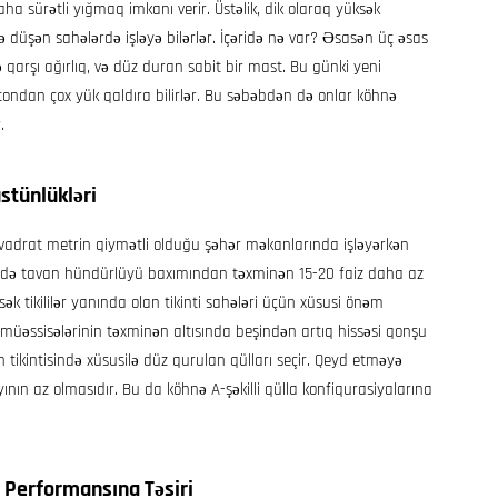
a sürətli yığmaq imkanı verir. Üstəlik, dik olaraq yüksək
 düşən sahələrdə işləyə bilərlər. İçəridə nə var? Əsasən üç əsas
ə qarşı ağırlıq, və düz duran sabit bir mast. Bu günki yeni
ndan çox yük qaldıra bilirlər. Bu səbəbdən də onlar köhnə
.
üstünlükləri
vadrat metrin qiymətli olduğu şəhər məkanlarında işləyərkən
sədə tavan hündürlüyü baxımından təxminən 15-20 faiz daha az
ək tikililər yanında olan tikinti sahələri üçün xüsusi önəm
i müəssisələrinin təxminən altısında beşindən artıq hissəsi qonşu
tikintisində xüsusilə düz qurulan qülları seçir. Qeyd etməyə
ının az olmasıdır. Bu da köhnə A-şəkilli qülla konfiqurasiyalarına
 Performansına Təsiri