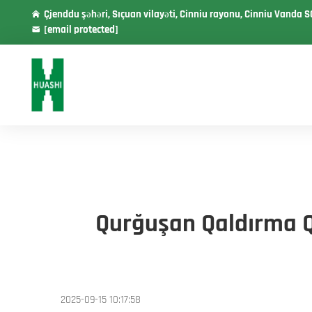
Çjenddu şəhəri, Sıçuan vilayəti, Cinniu rayonu, Cinniu Vanda S
[email protected]
Qurğuşan Qaldırma Q
2025-09-15 10:17:58