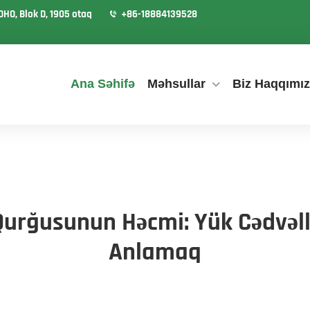
OHO, Blok D, 1905 otaq
+86-18884139528
Ana Səhifə
Məhsullar
Biz Haqqımı
urğusunun Həcmi: Yük Cədvəllə
Anlamaq