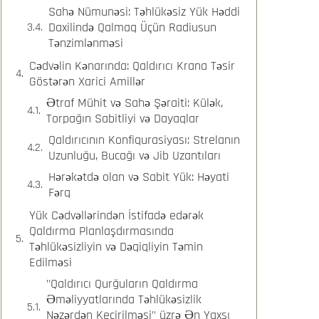
Sahə Nümunəsi: Təhlükəsiz Yük Həddi
Daxilində Qalmaq Üçün Radiusun
Tənzimlənməsi
Cədvəlin Kənarında: Qaldırıcı Krana Təsir
Göstərən Xarici Amillər
Ətraf Mühit və Sahə Şəraiti: Külək,
Torpağın Sabitliyi və Dayaqlar
Qaldırıcının Konfiqurasiyası: Strelanın
Uzunluğu, Bucağı və Jib Uzantıları
Hərəkətdə olan və Sabit Yük: Həyati
Fərq
Yük Cədvəllərindən İstifadə edərək
Qaldırma Planlaşdırmasında
Təhlükəsizliyin və Dəqiqliyin Təmin
Edilməsi
"Qaldırıcı Qurğuların Qaldırma
Əməliyyatlarında Təhlükəsizlik
Nəzərdən Keçirilməsi" üzrə Ən Yaxşı