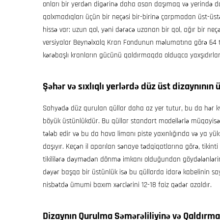
onları bir yerdən digərinə daha asan daşımaq və yerində dah
qalxmadıqları üçün bir neçəsi bir-birinə çarpmadan üst-üstə
hissə var: uzun qol, yəni dərəcə uzanan bir qol, ağır bir neç
versiyalar Beynəlxalq Kran Fondunun məlumatına görə 64 to
kərəbaşlı kranların gücünü qaldırmaqda olduqca yaxşıdırlar
Şəhər və sıxlıqlı yerlərdə düz üst dizaynının 
Sahyədə düz qurulan qüllar daha az yer tutur, bu da hər k
böyük üstünlükdür. Bu qüllar standart modellərlə müqayi
tələb edir və bu da hava limanı piste yaxınlığında və ya yüks
daşıyır. Keçən il aparılan sənaye tədqiqatlarına görə, tikint
tikililərə dəymədən dönmə imkanı olduğundan göydələnlərin 
dəyər başqa bir üstünlük isə bu qüllarda idarə kabelinin say
nisbətdə ümumi baxım xərclərini 12-18 faiz qədər azaldır.
Dizaynın Qurulma Səmərəliliyinə və Qaldırma