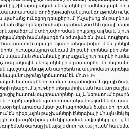
ունից շինարարական վերելակների ամենակարևոր ար
մապատասխան գործընթացի անվտանգությունն ու կա
անջ ունեցող դեպքերում՝ ինչպիսիք են բարձրահա
ան մեթոդները հաճախ պահանջում են զգալի մարդկ
ն երկարաձգում է տեղափոխման ցիկլերը, այլ նաև նյո
րելակների համակարգերն օժտված են փակ դույլերով
նք հաստատուն արագությամբ տեղափոխում են կոնկր
րին՝ յուրաքանչյուր անգամ մի քանի տոննա բեռ տե
ն սպասման ժամանակը յուրաքանչյուր հարկի համար: Վ
ւմ աշտարակային վերելակների օգտագործումը ընդհ
կման պաշտպանության սարքերն ու ավտոմատ արգելա
ականությունը կրճատում են մոտ 60%
րական նախագծերի համար ապահովում է զգալի ծախ
գծերի դեպքում նյութերի տեղափոխման համար բաշխ
ացուցիչ հատուկ օպերատորներ, այլև ներառում է բա
 և բարձրացման պատրաստակամությունների պատ
ցածր երկարաժամկետ շահագործման ծախսեր. դրան
 են դիզելային բաշխաների էներգիայի միայն մեկ 
ւյցի նախագծի իրական կիրառման տվյալները ցույց են
ծման ծախսը խնայել է մոտ 420,000 յուան՝ համեմ