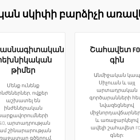
ն սկիփի բարձիչի առավե
ասնագիտական
Շահավետ FO
տեխնիկական
գին
թիմեր
Անմիջական կա
Սիչուան և այլ
Մենք ունենք
արտադրական
ինժեներներ, ովքեր
գործարանների հե
աշխատել են
նվազեցնելով
ինժեներական
միջնորդավճարնե
սարքավորումների
և առաջարկելով
&D, արտադրության
ավելի շահավետ F
ամ շինարարության
գներ:
ռաջատար գծերում,