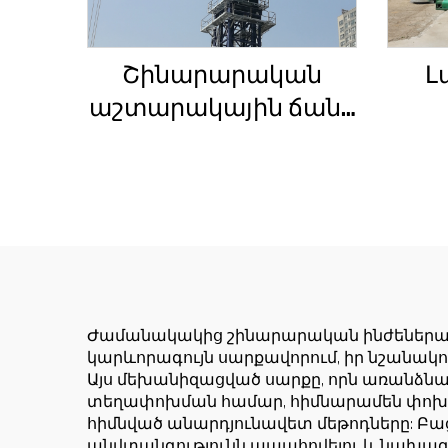
Շինարարական
Լ
աշտարակային ճանկ
4տ-ից մինչև 12տ
Շ
բեռնամբարի
հզորությամբ, նոր
ճակ
ատամնանիվի արկղ,
սա
ատամնանիվի
Ա
շարժիչ,
աստիճանավոր
Ժամանակակից շինարարական ինժեներակ
կարևորագույն սարքավորում, իր նշանակո
ստորին մաս
Այս մեխանիզացված սարքը, որն առանձն
տեղափոխման համար, հիմնարամեն փոխե
հիմնված անարդյունավետ մեթոդները: Բաց
անվտանգությունն ապահովելու և նախագ