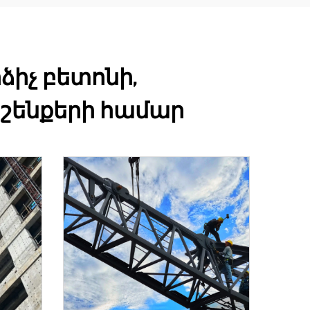
իչ բետոնի,
 շենքերի համար