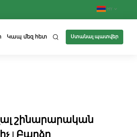
HY
ր
Կապ մեզ հետ
Ստանալ պատվեր
ալ շինարարական
չ | Բարձր