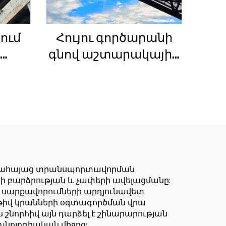
ում
Հույու գործարանի
գնով աշտարակային
ան
ճանկեր 4 տոննա 5
ի
տոննա 6 տոննա 8
լակի
տոննա մոդելներ
շինարարական
ան
հրապարակների
նով
համար
ղղահայաց տրանսպորտավորման
ի բարձրության և չափերի ավելացմանը:
 սարքավորումների արդյունավետ
իվ կրանների օգտագործման վրա
շնորհիվ այն դարձել է շինարարության
նոլոգիական միջոց: