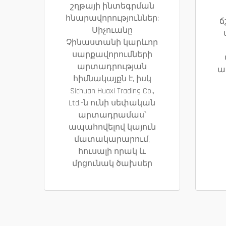
շղթայի ինտեգրման
հնարավորություններ:
ճ
Սիչուանը
Չինաստանի կարևոր
սարքավորումների
արտադրության
ա
հիմնակայքն է, իսկ
Sichuan Huaxi Trading Co.,
Ltd.-ն ունի սեփական
արտադրամաս՝
ապահովելով կայուն
մատակարարում,
հուսալի որակ և
մրցունակ ծախսեր