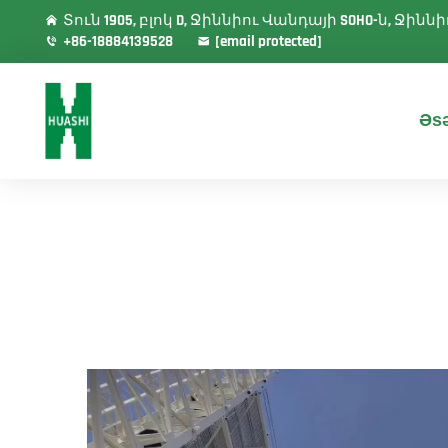
Տուն 1905, բլոկ D, Ջիննիու Վանդայի SOHO-ն, Ջի
+86-18884139528
[email protected]
Əsə