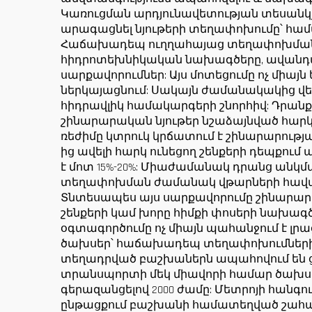
Կառուցման արդյունավետության տեսանկյ
արագացնել նյութերի տեղափոխումը՝ հա
Հաճախադեպ ուղղահայաց տեղափոխման պահ
հիդրոտեխնիկական նախագծերը, ավանդակ
սարքավորումներ: Այս մոտեցումը ոչ միայ
ներկայացնում: Սակայն ժամանակակից վե
հիդրավլիկ համակարգերի շնորհիվ: Դրա
շինարարական նյութեր նշաձայնված հարկե
ռեժիմը կտրուկ կրճատում է շինարարությա
ից ավելի հարկ ունեցող շենքերի դեպքո
է մոտ 15%-20%: Միաժամանակ դրանց ան
տեղափոխման ժամանակ վթարների հավան
Տնտեսապես այս սարքավորումը շինարա
շենքերի կամ խորը հիմքի փոսերի նախա
օգտագործումը ոչ միայն պահանջում է լր
ծախսեր՝ հաճախադեպ տեղափոխումների
տեղադրված բաշխաներն ապահովում են 
տրանսպորտի մեկ միավորի համար ծախսում
գերազանցելով 2000 ժամը: Մետրոյի հանգո
ընթացքում բաշխանի համատեղված շահագոր