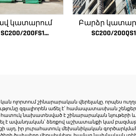
ավ կատարում
Բարձր կատար
SC200/200FS1
SC200/200QS1
ինարարական
Շինարարակ
տանիք շենքի
տանիք շենք
ատի և վերելակի
ճակատի և վերե
նդղակի համար
սանդղակի
լժիրի համար
շինարարությ
համար ցածր գ
ան ոլորտում շինարարական վերելակը, որպես ու
ւթյունը զգալիորեն աճել է՝ համապատասխան շենքեր
ահատուկ նախատեսված է շինարարական նյութերի և
լ է ավանդական՝ ձեռքով աշխատանքի կամ բազմաթ
ի այդ, իր յուրահատուկ մեխանիկական գործարկման 
ծերի ծախսերը վերահսկելու համար նախնական տեխ