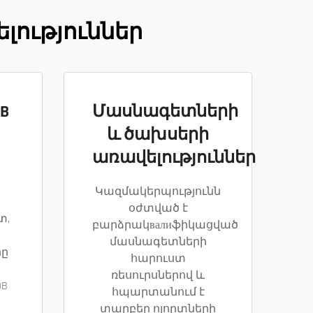
լություններ
B
Մասնագետների
և ծախսերի
առավելություններ
պ
Կազմակերպությունն
օժտված է
տ,
բարձրակвалиֆիկացված
մասնագետների
րը
հարուստ
ռեսուրսներով և
OB
հպարտանում է
տարբեր ոլորտների