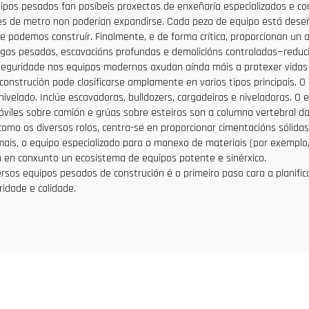
uipos pesados fan posíbeis proxectos de enxeñaría especializados e c
s de metro non poderían expandirse. Cada peza de equipo está deseña
 podemos construír. Finalmente, e de forma crítica, proporcionan un
gas pesadas, escavacións profundas e demolicións controladas—reducin
 seguridade nos equipos modernos axudan aínda máis a protexer vidas 
 construción pode clasificarse amplamente en varios tipos principais
ivelado. Inclúe escavadoras, bulldozers, cargadeiras e niveladoras. O
móviles sobre camión e grúas sobre esteiras son a columna vertebral da 
como os diversos rolos, centra-se en proporcionar cimentacións sólidas
ais, o equipo especializado para o manexo de materiais (por exemplo,
n en conxunto un ecosistema de equipos potente e sinérxico.
rsos equipos pesados de construción é o primeiro paso cara a planific
uridade e calidade.