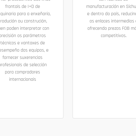
frontais de I+D de
manufacturación en Sich
quinaria para a enxeñaría,
e dentro do país, reduci
rodución ou construción,
os enlaces intermedios 
en poden interpretar con
ofrecendo prezos FOB má
precisión os parámetros
competitivos.
técnicos e vantaxes de
esempeño dos equipos, e
fornecer suxerencias
profesionais de selección
para compradores
internacionais