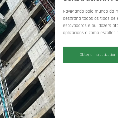
Navegando polo mundo da ma
desgrana todos os tipos de
escavadoras e bulldozers at
aplicacións e como escoller
Obter unha cotización