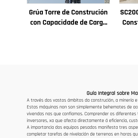
Grúa Torre de Construción
SC200
con Capacidade de Carga
Cons
de 4t a 12t Nova Caxa de
Rende
Cambios Motor de
de 
Engranaxes Coxinetes
Asc
Principais
Guía Integral sobre Ma
A través dos vastos ámbitos da construción, a minería 
Estas máquinas non son simplemente behemotes de acei
vivendas nas que confiamos. Comprender os diferentes t
inversores, xa que afecta directamente á eficiencia, cust
A importancia dos equipos pesados manifesta tres aspec
completar tarefas de nivelación de terrenos en horas qu