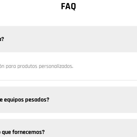
FAQ
a?
ión para produtos personalizados.
e equipos pesados? ​
o que fornecemos?