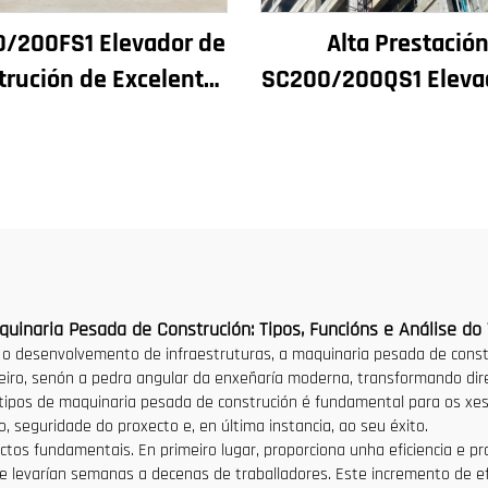
/200FS1 Elevador de
Alta Prestació
trución de Excelente
SC200/200QS1 Eleva
mento para Fachada
Construción para Fa
Edificios e Pozo de
de Edificios e Const
ensor para Alxeria
de Pozos de Ascens
Venda a Baixo Pr
quinaria Pesada de Construción: Tipos, Funcións e Análise do V
e o desenvolvemento de infraestruturas, a maquinaria pesada de constr
ro, senón a pedra angular da enxeñaría moderna, transformando dire
ipos de maquinaria pesada de construción é fundamental para os xesto
o, seguridade do proxecto e, en última instancia, ao seu éxito.
tos fundamentais. En primeiro lugar, proporciona unha eficiencia e 
e levarían semanas a decenas de traballadores. Este incremento de ef