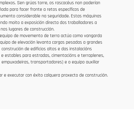
omplexos. Sen grúas torre, os rascacéus non poderían
da para facer fronte a retos específicos de
 aumento considerable na seguridade. Estas máquinas
do moito a exposición directa dos traballadores a
nos lugares de construcción.
. O equipo de movemento de terra actúa como vangarda
 equipo de elevación levanta cargas pesadas a grandes
construción de edificios altos e das instalacións
 e estables para estradas, cimentacións e terraplenes,
 empuxadeiras, transportadores) e o equipo auxiliar
ar e executar con éxito calquera proxecto de construción.