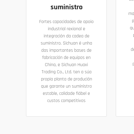
suministro
ma
p
Fortes capacidades de apoio
qu
industrial rexional e
integración da cadea de
suministro. Sichuan é unha
d
das importantes bases de
fabricación de equipos en
China, e Sichuan Huaxi
Trading Co., Ltd. ten a súa
propia planta de produción
que garante un suministro
estable, calidade fiábel e
custos competitivos