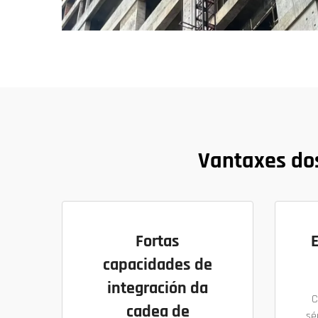
Vantaxes do
Fortas
capacidades de
integración da
C
cadea de
sé