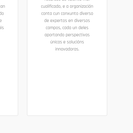
uan
cualificado, e a organización
ndo
conta cun conxunto diverso
e
de expertos en diversos
is
campos, cada un deles
aportando perspectivas
únicas e solucións
innovadoras.