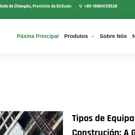
idade de Chengdu, Provincia de Sichuan
+86-18884139528
Páxina Principal
Produtos
Sobre Nós
Tipos de Equip
Construción: A G