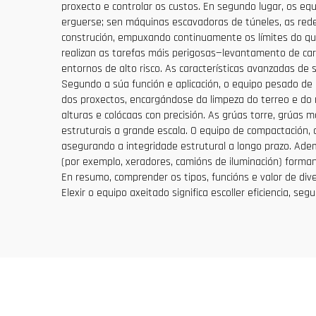
proxecto e controlar os custos. En segundo lugar, os eq
erguerse; sen máquinas escavadoras de túneles, as rede
construción, empuxando continuamente os límites do que
realizan as tarefas máis perigosas—levantamento de car
entornos de alto risco. As características avanzadas de
Segundo a súa función e aplicación, o equipo pesado de
dos proxectos, encargándose da limpeza do terreo e do n
alturas e colócaas con precisión. As grúas torre, grúas 
estruturais a grande escala. O equipo de compactación, 
asegurando a integridade estrutural a longo prazo. Adem
(por exemplo, xeradores, camións de iluminación) forma
En resumo, comprender os tipos, funcións e valor de dive
Elexir o equipo axeitado significa escoller eficiencia, seg