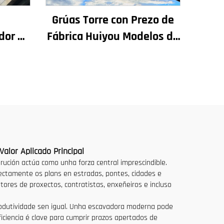
n
Grúas Torre con Prezo de
dor de
Fábrica Huiyou Modelos de
chadas
4 Toneladas 5 Toneladas 6
rución
Toneladas 8 Toneladas
or en
para Sitios de Construción
ezo
alor Aplicado Principal
ución actúa como unha forza central imprescindible.
ctamente os plans en estradas, pontes, cidades e
res de proxectos, contratistas, enxeñeiros e incluso
produtividade sen igual. Unha escavadora moderna pode
iciencia é clave para cumprir prazos apertados de