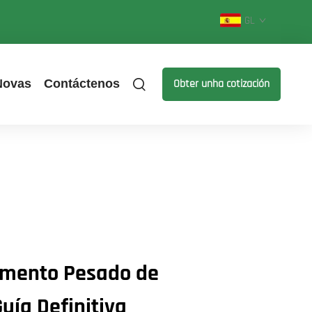
GL
Novas
Contáctenos
Obter unha cotización
amento Pesado de
uía Definitiva