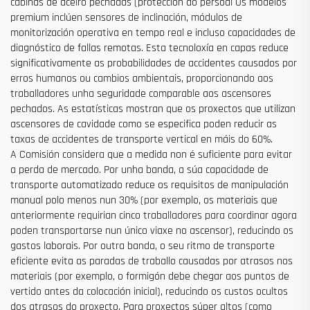
cabinas de aceiro pechadas (protección do persoal Os modelos
premium inclúen sensores de inclinación, módulos de
monitorización operativa en tempo real e incluso capacidades de
diagnóstico de fallas remotas. Esta tecnoloxía en capas reduce
significativamente as probabilidades de accidentes causados por
erros humanos ou cambios ambientais, proporcionando aos
traballadores unha seguridade comparable aos ascensores
pechados. As estatísticas mostran que os proxectos que utilizan
ascensores de cavidade como se especifica poden reducir as
taxas de accidentes de transporte vertical en máis do 60%.
A Comisión considera que a medida non é suficiente para evitar
a perda de mercado. Por unha banda, a súa capacidade de
transporte automatizado reduce os requisitos de manipulación
manual polo menos nun 30% (por exemplo, os materiais que
anteriormente requirian cinco traballadores para coordinar agora
poden transportarse nun único viaxe no ascensor), reducindo os
gastos laborais. Por outra banda, o seu ritmo de transporte
eficiente evita as paradas de traballo causadas por atrasos nos
materiais (por exemplo, o formigón debe chegar aos puntos de
vertido antes da colocación inicial), reducindo os custos ocultos
dos atrasos do proxecto. Para proxectos súper altos (como