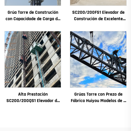
Grúa Torre de Construción
SC200/200FS1 Elevador de
con Capacidade de Carga de
Construción de Excelente
4t a 12t Nova Caxa de
Rendemento para Fachada
Cambios Motor de
de Edificios e Pozo de
Engranaxes Coxinetes
Ascensor para Alxeria
Principais
Alta Prestación
Grúas Torre con Prezo de
SC200/200QS1 Elevador de
Fábrica Huiyou Modelos de 4
Construción para Fachadas
Toneladas 5 Toneladas 6
de Edificios e Construción de
Toneladas 8 Toneladas para
Pozos de Ascensor en Venda
Sitios de Construción
a Baixo Prezo