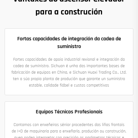
para a construción
Fortas capacidades de integración da cadea de
suministro
Fortes capacidades de apoio industrial rexional e integración da
cadea de suministro. Sichuan é unha das importantes bases de
fabricación de equipos en China, e Sichuan Huaxi Trading Co., Ltd.
ten a súa propia planta de produción que garante un suministro
estable, calidade fiábel e custos competitivos
Equipos Técnicos Profesionais
Contamos con enxeñeiros sénior procedentes das liñas frontais
de I+D de maquinaria para a enxeñaría, produción ou construción,
quen poden interpretar con precisión os parámetros técnicos e