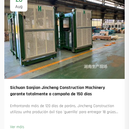
Aug
Sichuan Sanjian Jincheng Construction Machinery
garante totalmente a campaña de 150 días
Enfrontando máis de 120 días de paróns, Jincheng Construction
utilizou unha produción áxil tipo 'guerrilla' para entregar 18 grúas
torre e asegurar máis de 45 novas encomendas. Vexa como
manteu a produción en marcha. Saiba máis.
Ver máis