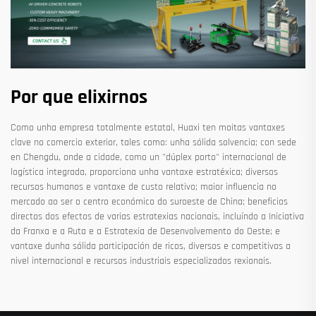
Por que elixirnos
Como unha empresa totalmente estatal, Huaxi ten moitas vantaxes
clave no comercio exterior, tales como: unha sólida solvencia; con sede
en Chengdu, onde a cidade, como un "dúplex porto" internacional de
logística integrada, proporciona unha vantaxe estratéxica; diversos
recursos humanos e vantaxe de custo relativo; maior influencia no
mercado ao ser o centro económico do suroeste de China; beneficios
directos dos efectos de varias estratexias nacionais, incluíndo a Iniciativa
da Franxa e a Ruta e a Estratexia de Desenvolvemento do Oeste; e
vantaxe dunha sólida participación de ricos, diversos e competitivos a
nivel internacional e recursos industriais especializados rexionais.