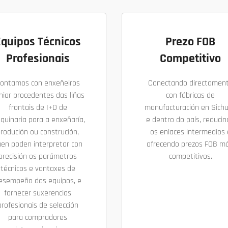
Equipos Técnicos
Prezo FOB
Profesionais
Competitivo
ontamos con enxeñeiros
Conectando directamen
nior procedentes das liñas
con fábricas de
frontais de I+D de
manufacturación en Sich
quinaria para a enxeñaría,
e dentro do país, reduci
rodución ou construción,
os enlaces intermedios 
en poden interpretar con
ofrecendo prezos FOB má
precisión os parámetros
competitivos.
técnicos e vantaxes de
esempeño dos equipos, e
fornecer suxerencias
profesionais de selección
para compradores