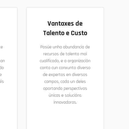
Vantaxes de
Talento e Custo
te
Posúe unha abundancia de
recursos de talento moi
uan
cualificado, e a organización
ndo
conta cun conxunto diverso
e
de expertos en diversos
is
campos, cada un deles
aportando perspectivas
únicas e solucións
innovadoras.