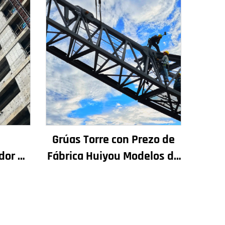
n
Grúas Torre con Prezo de
dor de
Fábrica Huiyou Modelos de
chadas
4 Toneladas 5 Toneladas 6
rución
Toneladas 8 Toneladas
or en
para Sitios de Construción
ezo