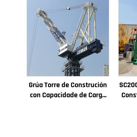
Grúa Torre de Construción
SC200
con Capacidade de Carga
Cons
de 4t a 12t Nova Caxa de
Rende
Cambios Motor de
de 
Engranaxes Coxinetes
Asc
Principais