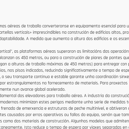
mas aéreas de traballo converteronse en equipamento esencial para un
ellas verticais» imprescindibles na construción de edificios altos, pr
adaptabilidade. A medida que aumenta a altura dos edificios e os esce
tical", as plataformas aéreas superaron as limitacións das operación
lcanzan os 450 metros, ou para a construción de piares de pontes que
gan a alturas de traballo máximas de 450 metros) para entregar con 
s, nos pisos indicados, reducindo significativamente o tempo de esp
 o seu transporte continuo e estable garante unha coordinación sinxel
por estrangulamentos no fornecemento de materiais. Para proxectos de
amente nun avance global acelerado.
mental dos elevadores para traballo aéreo. A industria da construci
 modernos minimizan estes perigos mediante unha serie de medidas téc
frenado de emerxencia e estruturas de peche multinivel, e obtiveron ce
ntes causados por erros operativos ou fallos do equipo, senón que ta
os como dos materiais de construcción. Algunhos modelos que admiten
ltaneamente. Isto reduce o tempo de espera por viaxes separadas en a