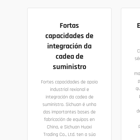
Fortas
capacidades de
integración da
C
cadea de
sé
suministro
ma
p
Fortes capacidades de apoio
qu
industrial rexional e
integración da cadea de
suministro. Sichuan é unha
d
das importantes bases de
fabricación de equipos en
China, e Sichuan Huaxi
Trading Co., Ltd. ten a súa