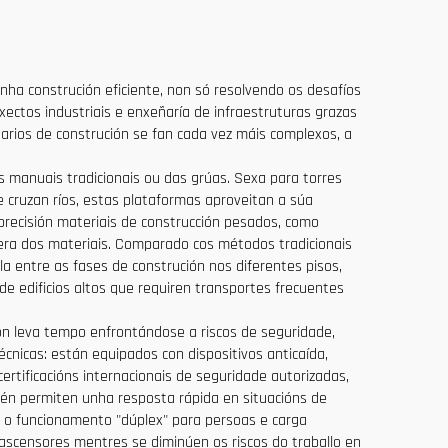
ha construción eficiente, non só resolvendo os desafíos
oxectos industriais e enxeñaría de infraestruturas grazas
narios de construción se fan cada vez máis complexos, a
s manuais tradicionais ou das grúas. Sexa para torres
 cruzan ríos, estas plataformas aproveitan a súa
precisión materiais de construcción pesados, como
era dos materiais. Comparado cos métodos tradicionais
a entre as fases de construción nos diferentes pisos,
 edificios altos que requiren transportes frecuentes
ón leva tempo enfrontándose a riscos de seguridade,
nicas: están equipados con dispositivos anticaída,
rtificacións internacionais de seguridade autorizadas,
mén permiten unha resposta rápida en situacións de
 o funcionamento "dúplex" para persoas e carga
scensores mentres se diminúen os riscos do traballo en