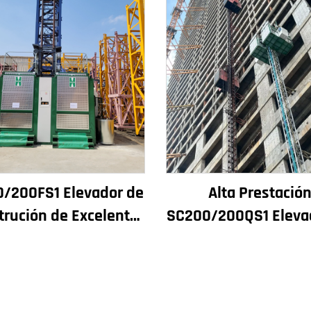
/200FS1 Elevador de
Alta Prestació
trución de Excelente
SC200/200QS1 Eleva
mento para Fachada
Construción para Fa
Edificios e Pozo de
de Edificios e Const
ensor para Alxeria
de Pozos de Ascens
Venda a Baixo Pr