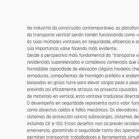
Na industria da construción contemporánea, as platafor
do transporte vertical senón tamén funcionando como «art
ás súas múltiples vantaxes en seguridade, eficiencia e 
súa importancia vaise facendo máis evidente.
Desde a perspectiva máis fundamental do "transporte ver
residenciais superelevadas e complexos comerciais que a
formidable capacidade de elevación (algúns modelos che
armaduras, compoñentes de hormigón prefeito e andamio
baseados en grúas torre para elevar cargas peza a peza,
previndo así eficazmente atrasos no proxecto causados 
de materiais en vertical, esta vantaxe tradúcese direct
O desempeño en seguridade representa outro valor funda
como obxectos caídos e fallos mecánicos. Os elevadores
sistemas de protección contra sobrecargas, sistemas de 
incluíndo CE e ISO. Estes deseños non só prevén accide
emerxencia, garantindo a seguridade tanto dos operari
permiten transportar traballadores e ferramentas simu