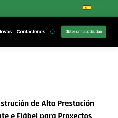
GL
Novas
Contáctenos
Obter unha cotización
strución de Alta Prestación
nte e Fiábel para Proxectos