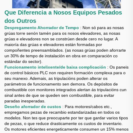
Que Diferencia a Nosos Equipos Pesados
dos Outros
Despregamento Ahorrador de Tempo
: Non só para as nosas
grúas torre senón tamén para os nosos elevadores, as nosas
grúas e elevadores non se constrúen desde cero no lugar. A
maioría das grúas e elevadores están formadas por
compoñentes preensamblados. (as nosas grúas poden aforrarte
un 30% de tempo de instalación en obra en comparación co
estándar do sector).
Funcionamento intelixente/de baixa complicación
: Os paneis
de control básicos PLC non requiren formación complexa para o
seu manexo. Ademais, as tripulacións poden alterar os
parámetros de funcionamento sen demora. Os depósitos de
combustible con monitores integrados alertan ás tripulacións cun
sinal antes de que se queden sen combustible, para evitar
paradas inesperadas.
Deseño aforrador de custos
: Para motores/cabos etc.,
empregamos pezas de recambio estandarizadas en todos os
modelos. Non tes que preocuparte por ter que gardar varios tipos
de pezas, o que reduce drasticamente os custos de inventario.
Os motores eficientes energeticamente consumen un 15% menos