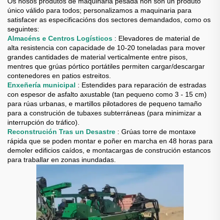
Os nosos produtos de maquinaria pesada non son un produto
único válido para todos; personalizamos a maquinaria para
satisfacer as especificacións dos sectores demandados, como os
seguintes:
Almacéns e Centros Logísticos
: Elevadores de material de
alta resistencia con capacidade de 10-20 toneladas para mover
grandes cantidades de material verticalmente entre pisos,
mentres que grúas pórtico portátiles permiten cargar/descargar
contenedores en patios estreitos.
Enxeñería municipal
: Estendides para reparación de estradas
con espesor de asfalto axustable (tan pequeno como 3 - 15 cm)
para rúas urbanas, e martillos pilotadores de pequeno tamaño
para a construción de tubaxes subterráneas (para minimizar a
interrupción do tráfico).
Reconstrución Tras un Desastre
: Grúas torre de montaxe
rápida que se poden montar e poñer en marcha en 48 horas para
demoler edificios caídos, e montacargas de construción estancos
para traballar en zonas inundadas.