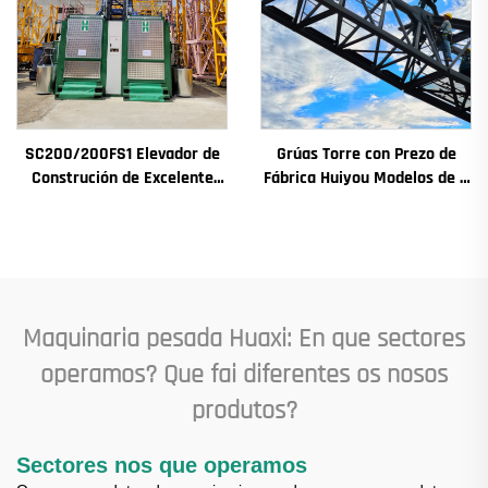
SC200/200FS1 Elevador de
Grúas Torre con Prezo de
Construción de Excelente
Fábrica Huiyou Modelos de 4
Rendemento para Fachada
Toneladas 5 Toneladas 6
de Edificios e Pozo de
Toneladas 8 Toneladas para
Ascensor para Alxeria
Sitios de Construción
Maquinaria pesada Huaxi: En que sectores
operamos? Que fai diferentes os nosos
produtos?
Sectores nos que operamos