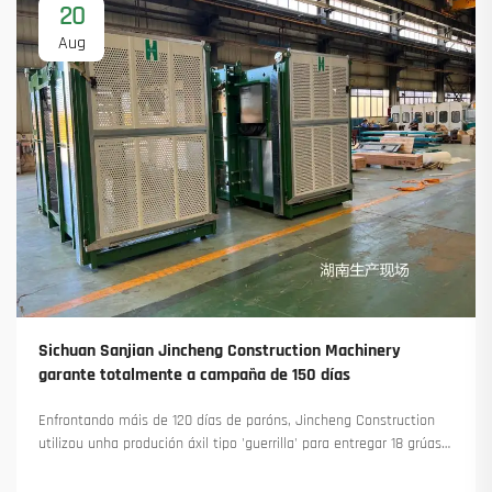
20
Aug
Sichuan Sanjian Jincheng Construction Machinery
garante totalmente a campaña de 150 días
Enfrontando máis de 120 días de paróns, Jincheng Construction
utilizou unha produción áxil tipo 'guerrilla' para entregar 18 grúas
torre e asegurar máis de 45 novas encomendas. Vexa como
manteu a produción en marcha. Saiba máis.