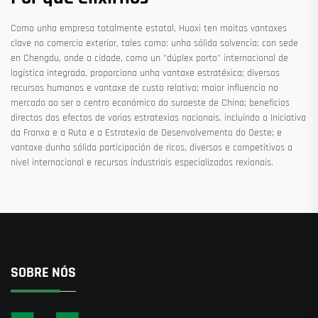
Como unha empresa totalmente estatal, Huaxi ten moitas vantaxes
clave no comercio exterior, tales como: unha sólida solvencia; con sede
en Chengdu, onde a cidade, como un "dúplex porto" internacional de
logística integrada, proporciona unha vantaxe estratéxica; diversos
recursos humanos e vantaxe de custo relativo; maior influencia no
mercado ao ser o centro económico do suroeste de China; beneficios
directos dos efectos de varias estratexias nacionais, incluíndo a Iniciativa
da Franxa e a Ruta e a Estratexia de Desenvolvemento do Oeste; e
vantaxe dunha sólida participación de ricos, diversos e competitivos a
nivel internacional e recursos industriais especializados rexionais.
SOBRE NÓS