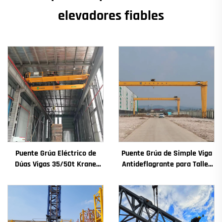
elevadores fiables
Puente Grúa Eléctrico de
Puente Grúa de Simple Viga
Dúas Vigas 35/50t Krane
Antideflagrante para Taller
8/10/20/30/35 Envergadura
2/3.2/8/10/16t Puente Grúa
Maquinaria e Equipamento
Viaxeiro Mini Puente Grua
Industrial en Venda
Precio