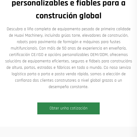
personalizables e fiables para a
construción global
Descubra a liña completa de equipamento pesado de primeira calidade
de Huaxi Machinery, incluíndo grúas torre, elevadores de construción,
robots para pavimento de formigón e máquinas para fustes
multifuncionais. Con máis de 50 anos de experiencia en enxeñaría,
certificación CE/ISO e opcións personalizables OEM/ODM, ofrecemos
solucións de equipamento eficientes, seguras e fiábeis para construcións
de altura, portos, estradas e fábricas en todo o mundo. Co noso servizo
logístico porta a porta e posta venda rápida, somos a elección de
confianza dos clientes construtores a nivel global grazas a un
desempeño constante.
Obter unha cotización