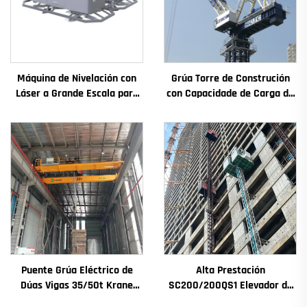
Máquina de Nivelación con
Grúa Torre de Construción
Láser a Grande Escala para
con Capacidade de Carga de
Pavimento de Concreto
4t a 12t Nova Caxa de
Motor Vibrador Modo de
Cambios Motor de
Accionamento Compresor
Engranaxes Coxinetes
Incluído
Principais
Puente Grúa Eléctrico de
Alta Prestación
Dúas Vigas 35/50t Krane
SC200/200QS1 Elevador de
8/10/20/30/35 Envergadura
Construción para Fachadas