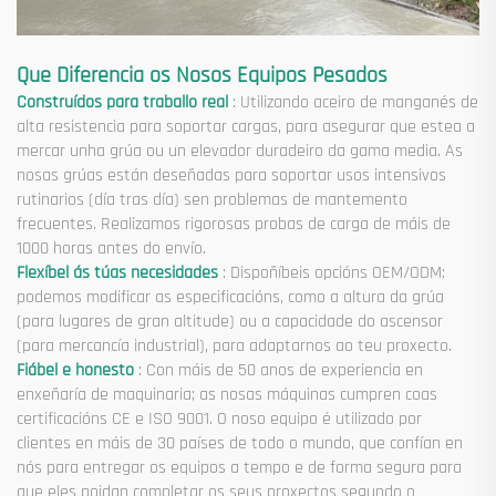
Que Diferencia os Nosos Equipos Pesados
Construídos para traballo real
: Utilizando aceiro de manganés de
alta resistencia para soportar cargas, para asegurar que estea a
mercar unha grúa ou un elevador duradeiro da gama media. As
nosas grúas están deseñadas para soportar usos intensivos
rutinarios (día tras día) sen problemas de mantemento
frecuentes. Realizamos rigorosas probas de carga de máis de
1000 horas antes do envío.
Flexíbel ás túas necesidades
: Dispoñíbeis opcións OEM/ODM:
podemos modificar as especificacións, como a altura da grúa
(para lugares de gran altitude) ou a capacidade do ascensor
(para mercancía industrial), para adaptarnos ao teu proxecto.
Fiábel e honesto
: Con máis de 50 anos de experiencia en
enxeñaría de maquinaria; as nosas máquinas cumpren coas
certificacións CE e ISO 9001. O noso equipo é utilizado por
clientes en máis de 30 países de todo o mundo, que confían en
nós para entregar os equipos a tempo e de forma segura para
que eles poidan completar os seus proxectos segundo o