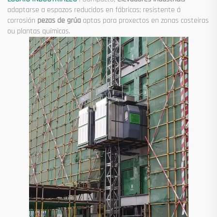
adaptarse a espazos reducidos en fábricas; resistente á
corrosión
pezas de grúa
aptas para proxectos en zonas costeiras
ou plantas químicas.