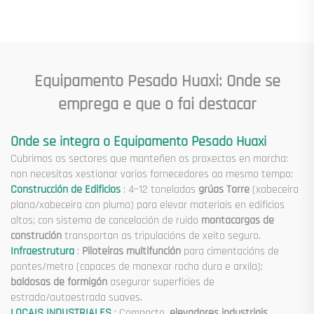
Maquinaria e Equipamento
de Edificios e Construción de
Industrial en Venda
Pozos de Ascensor en Venda
a Baixo Prezo
Equipamento Pesado Huaxi: Onde se
emprega e que o fai destacar
Onde se integra o Equipamento Pesado Huaxi
Cubrimos os sectores que manteñen os proxectos en marcha:
non necesitas xestionar varios fornecedores ao mesmo tempo:
Construcción de Edificios
: 4–12 toneladas
grúas Torre
(xabeceira
plana/xabeceira con pluma) para elevar materiais en edificios
altos; con sistema de cancelación de ruido
montacargas de
construción
transportan as tripulacións de xeito seguro.
Infraestrutura
:
Piloteiras multifunción
para cimentacións de
pontes/metro (capaces de manexar rocha dura e arxila);
baldosas de formigón
asegurar superficies de
estrada/autoestrada suaves.
LOCAIS INDUSTRIALES
: Compacto,
elevadores industriais