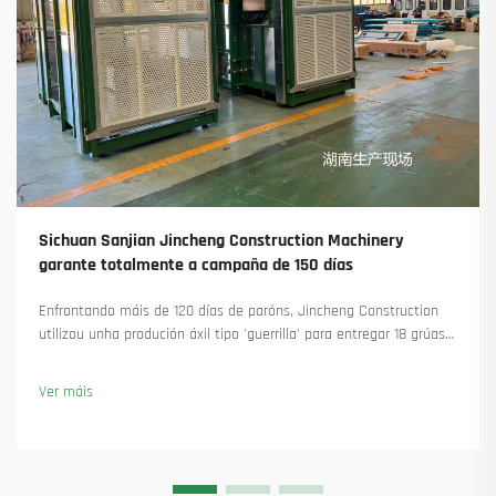
Sichuan Sanjian Jincheng Construction Machinery
garante totalmente a campaña de 150 días
Enfrontando máis de 120 días de paróns, Jincheng Construction
utilizou unha produción áxil tipo 'guerrilla' para entregar 18 grúas
torre e asegurar máis de 45 novas encomendas. Vexa como
manteu a produción en marcha. Saiba máis.
Ver máis