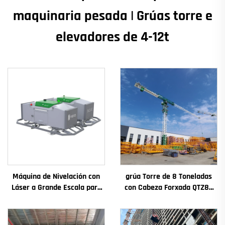
maquinaria pesada | Grúas torre e
elevadores de 4-12t
Máquina de Nivelación con
grúa Torre de 8 Toneladas
Láser a Grande Escala para
con Cabeza Forxada QTZ80
Pavimento de Concreto
Chinesa con Prezo
Motor Vibrador Modo de
Competitivo
Accionamento Compresor