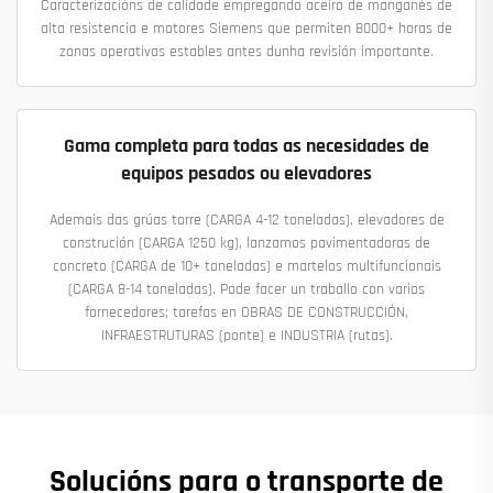
Caracterizacións de calidade empregando aceiro de manganés de
alta resistencia e motores Siemens que permiten 8000+ horas de
zonas operativas estables antes dunha revisión importante.
Gama completa para todas as necesidades de
equipos pesados ou elevadores
Ademais das grúas torre (CARGA 4-12 toneladas), elevadores de
construción (CARGA 1250 kg), lanzamos pavimentadoras de
concreto (CARGA de 10+ toneladas) e martelos multifuncionais
(CARGA 8-14 toneladas). Pode facer un traballo con varios
fornecedores; tarefas en OBRAS DE CONSTRUCCIÓN,
INFRAESTRUTURAS (ponte) e INDUSTRIA (rutas).
Solucións para o transporte de