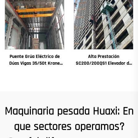
Incluído
Puente Grúa Eléctrico de
Alta Prestación
Dúas Vigas 35/50t Krane
SC200/200QS1 Elevador de
8/10/20/30/35 Envergadura
Construción para Fachadas
Maquinaria e Equipamento
de Edificios e Construción de
Industrial en Venda
Pozos de Ascensor en Venda
a Baixo Prezo
Maquinaria pesada Huaxi: En
que sectores operamos?