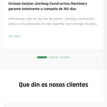
Sichuan Sanjian Jincheng Construction Machinery
garante totalmente a campaña de 150 días
Enfrontando máis de 120 días de paróns, Jincheng Construction
utilizou unha produción áxil tipo 'guerrilla' para entregar 18 grúas
torre e asegurar máis de 45 novas encomendas. Vexa como
manteu a produción en marcha. Saiba máis.
Ver máis
Que din os nosos clientes