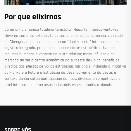
Por que elixirnos
Como unha empresa totalmente estatal, Huaxi ten moitas vantaxes
clave no comercio exterior, tales como: unha sólida solvencia; con sede
en Chengdu, onde a cidade, como un "dúplex porto" internacional de
logística integrada, proporciona unha vantaxe estratéxica; diversos
recursos humanos e vantaxe de custo relativo; maior influencia no
mercado ao ser o centro económico do suroeste de China; beneficios
directos dos efectos de varias estratexias nacionais, incluíndo a Iniciativa
da Franxa e a Ruta e a Estratexia de Desenvolvemento do Oeste; e
vantaxe dunha sólida participación de ricos, diversos e competitivos a
nivel internacional e recursos industriais especializados rexionais.
SOBRE NÓS