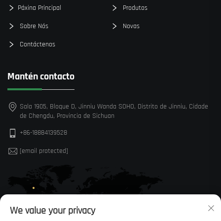
Páxina Principal
Produtos
Sobre Nós
Novas
Contáctenos
Mantén contacto
Sala 1905, Bloque D, Jinniu Wanda SOHO, Distrito de Jinniu, Cidade
de Chengdu, Provincia de Sichuan
+86-18884139528
[email protected]
We value your privacy