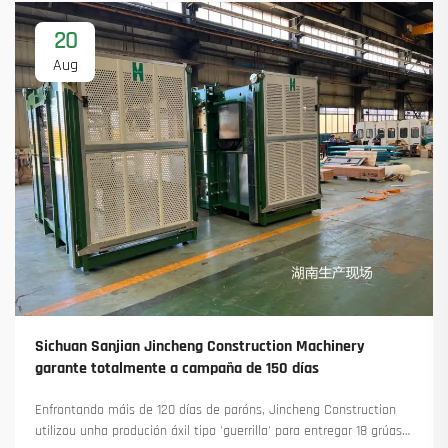
20
Aug
Sichuan Sanjian Jincheng Construction Machinery
garante totalmente a campaña de 150 días
Enfrontando máis de 120 días de paróns, Jincheng Construction
utilizou unha produción áxil tipo 'guerrilla' para entregar 18 grúas