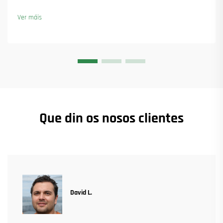
torre e asegurar máis de 45 novas encomendas. Vexa como
manteu a produción en marcha. Saiba máis.
Ver máis
Que din os nosos clientes
David L.