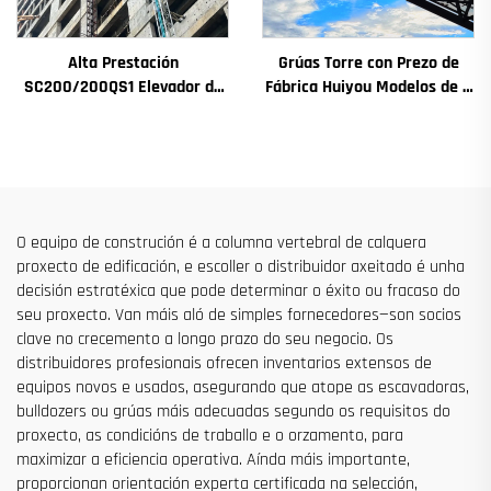
Alta Prestación
Grúas Torre con Prezo de
SC200/200QS1 Elevador de
Fábrica Huiyou Modelos de 4
Construción para Fachadas
Toneladas 5 Toneladas 6
de Edificios e Construción de
Toneladas 8 Toneladas para
Pozos de Ascensor en Venda
Sitios de Construción
a Baixo Prezo
O equipo de construción é a columna vertebral de calquera
proxecto de edificación, e escoller o distribuidor axeitado é unha
decisión estratéxica que pode determinar o éxito ou fracaso do
seu proxecto. Van máis aló de simples fornecedores—son socios
clave no crecemento a longo prazo do seu negocio. Os
distribuidores profesionais ofrecen inventarios extensos de
equipos novos e usados, asegurando que atope as escavadoras,
bulldozers ou grúas máis adecuadas segundo os requisitos do
proxecto, as condicións de traballo e o orzamento, para
maximizar a eficiencia operativa. Aínda máis importante,
proporcionan orientación experta certificada na selección,