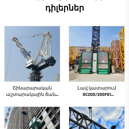
դիլերներ
Շինարարական
Լավ կատարում
աշտարակային ճանկ
SC200/200FS1
4տ-ից մինչև 12տ
Շինարարական
բեռնամբարի
տանիք շենքի
հզորությամբ, նոր
ճակատի և վերելակի
ատամնանիվի արկղ,
սանդղակի համար
ատամնանիվի շարժիչ,
Ալժիրի համար