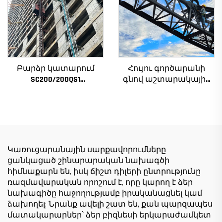
աստիճանավոր
ստորին մաս
Բարձր կատարում
Հույու գործարանի
SC200/200QS1
գնով աշտարակային
Շինարարական
ճանկեր 4 տոննա 5
տանիք շենքի
տոննա 6 տոննա 8
ճակատի և վերելակի
տոննա մոդելներ
սանդղակի
շինարարական
շինարարության
հրապարակների
համար ցածր գնով
համար
Կառուցարանային սարքավորումները
ցանկացած շինարարական նախագծի
հիմնաքարն են, իսկ ճիշտ դիլերի ընտրությունը
ռազմավարական որոշում է, որը կարող է ձեր
նախագիծը հաջողությամբ իրականացնել կամ
ձախողել: Նրանք ավելի շատ են, քան պարզապես
մատակարարներ՝ ձեր բիզնեսի երկարաժամկետ