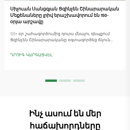
Սիչուան Սանցզյան Ցզինչեն Շինարարական
Մեքենաները լրիվ երաշխավորում են 150-
օրյա արշավը
120+ օր շահագործումից դուրս մնալու դեպքում
Ցզինչեն Շինարարականը օգտագործեց ճկուն
«պարտիզանական» արտադրությունը՝
ապահովելով 18 աշտարակային ճանկային
ԴՐՈՒԳ ԿԱՐԳԱՑՎԵԼ
տնտեսուղղիչների մատուցումը և ապահովելով
45+ նոր պատվերներ: Տեսեք, թե ինչպես է
արտադրությունը շարունակվում: Ինչպես ավելի
շատ տեղեկանալ
Ինչ ասում են մեր
հաճախորդները