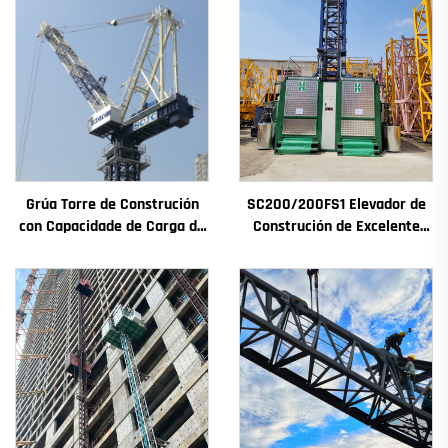
Grúa Torre de Construción
SC200/200FS1 Elevador de
con Capacidade de Carga de
Construción de Excelente
4t a 12t Nova Caxa de
Rendemento para Fachada
Cambios Motor de
de Edificios e Pozo de
Engranaxes Coxinetes
Ascensor para Alxeria
Principais