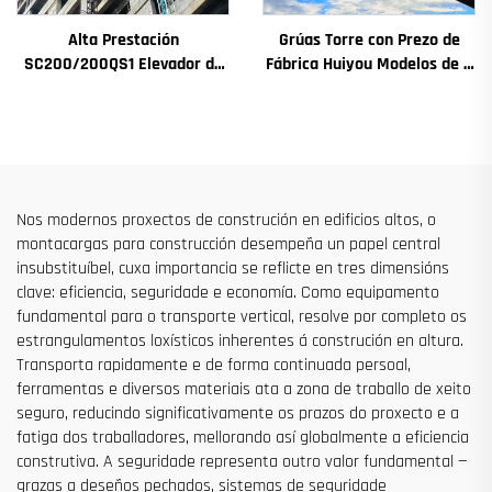
Alta Prestación
Grúas Torre con Prezo de
SC200/200QS1 Elevador de
Fábrica Huiyou Modelos de 4
Construción para Fachadas
Toneladas 5 Toneladas 6
de Edificios e Construción de
Toneladas 8 Toneladas para
Pozos de Ascensor en Venda
Sitios de Construción
a Baixo Prezo
Nos modernos proxectos de construción en edificios altos, o
montacargas para construcción desempeña un papel central
insubstituíbel, cuxa importancia se reflicte en tres dimensións
clave: eficiencia, seguridade e economía. Como equipamento
fundamental para o transporte vertical, resolve por completo os
estrangulamentos loxísticos inherentes á construción en altura.
Transporta rapidamente e de forma continuada persoal,
ferramentas e diversos materiais ata a zona de traballo de xeito
seguro, reducindo significativamente os prazos do proxecto e a
fatiga dos traballadores, mellorando así globalmente a eficiencia
construtiva. A seguridade representa outro valor fundamental —
grazas a deseños pechados, sistemas de seguridade