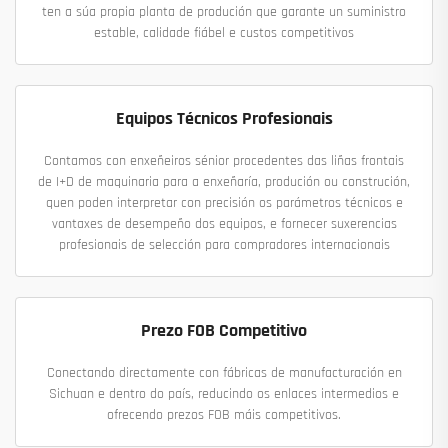
ten a súa propia planta de produción que garante un suministro
estable, calidade fiábel e custos competitivos
Equipos Técnicos Profesionais
Contamos con enxeñeiros sénior procedentes das liñas frontais
de I+D de maquinaria para a enxeñaría, produción ou construción,
quen poden interpretar con precisión os parámetros técnicos e
vantaxes de desempeño dos equipos, e fornecer suxerencias
profesionais de selección para compradores internacionais
Prezo FOB Competitivo
Conectando directamente con fábricas de manufacturación en
Sichuan e dentro do país, reducindo os enlaces intermedios e
ofrecendo prezos FOB máis competitivos.