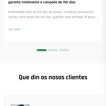
garante totalmente a campaña de 150 días
Enfrontando máis de 120 días de paróns, Jincheng Construction
utilizou unha produción áxil tipo 'guerrilla' para entregar 18 grúas
torre e asegurar máis de 45 novas encomendas. Vexa como
manteu a produción en marcha. Saiba máis.
Ver máis
Que din os nosos clientes