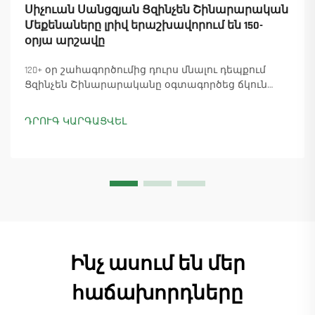
Սիչուան Սանցզյան Ցզինչեն Շինարարական
Մեքենաները լրիվ երաշխավորում են 150-
օրյա արշավը
120+ օր շահագործումից դուրս մնալու դեպքում
Ցզինչեն Շինարարականը օգտագործեց ճկուն
«պարտիզանական» արտադրությունը՝
ապահովելով 18 աշտարակային ճանկային
ԴՐՈՒԳ ԿԱՐԳԱՑՎԵԼ
տնտեսուղղիչների մատուցումը և ապահովելով
45+ նոր պատվերներ: Տեսեք, թե ինչպես է
արտադրությունը շարունակվում: Ինչպես ավելի
շատ տեղեկանալ
Ինչ ասում են մեր
հաճախորդները