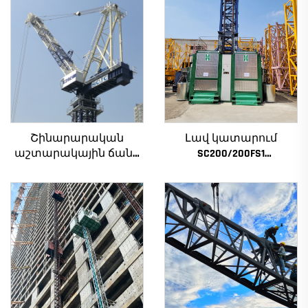
Շինարարական
Լավ կատարում
աշտարակային ճանկ
SC200/200FS1
4տ-ից մինչև 12տ
Շինարարական
բեռնամբարի
տանիք շենքի
հզորությամբ, նոր
ճակատի և վերելակի
ատամնանիվի արկղ,
սանդղակի համար
ատամնանիվի շարժիչ,
Ալժիրի համար
աստիճանավոր
ստորին մաս