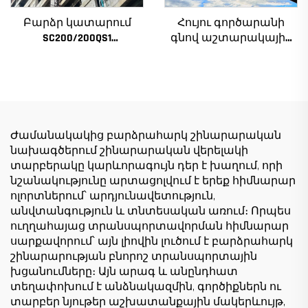
Բարձր կատարում
Հույու գործարանի
SC200/200QS1
գնով աշտարակային
Շինարարական
ճանկեր 4 տոննա 5
տանիք շենքի
տոննա 6 տոննա 8
ճակատի և վերելակի
տոննա մոդելներ
սանդղակի
շինարարական
շինարարության
հրապարակների
համար ցածր գնով
համար
Ժամանակակից բարձրահարկ շինարարական
նախագծերում շինարարական վերելակի
տարբերակը կարևորագույն դեր է խաղում, որի
նշանակությունը արտացոլվում է երեք հիմնարար
ոլորտներում՝ արդյունավետություն,
անվտանգություն և տնտեսական առում։ Որպես
ուղղահայաց տրանսպորտավորման հիմնարար
սարքավորում՝ այն լիովին լուծում է բարձրահարկ
շինարարության բնորոշ տրանսպորտային
խցանումները։ Այն արագ և անընդհատ
տեղափոխում է անձնակազմին, գործիքներն ու
տարբեր նյութեր աշխատանքային մակերևույթ,