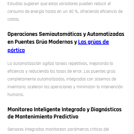
Estudios sugieren que estos variadores pueden reducir el
consumo de energía hasta en un 40 %, ofreciendo eficiencia de
costos.
Operaciones Semiautomáticas y Automatizadas
en Puentes Grúa Modernos y
Las grúas de
pórtico
La automatización agiliza tareas repetitivas, mejorando la
eficiencia y reduciendo las tasas de error. Los puentes grúa
completamente automatizados, integrados con sistemas de
inventario, aceleran las operaciones y minimizan la intervención
humana.
Monitoreo Inteligente Integrado y Diagnósticos
de Mantenimiento Predictivo
Sensores integrados monitorean parámetros críticos del