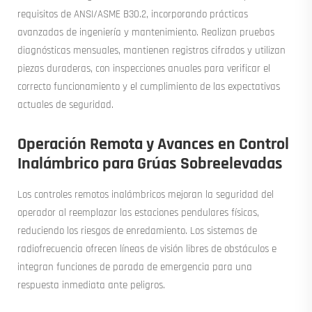
requisitos de ANSI/ASME B30.2, incorporando prácticas
avanzadas de ingeniería y mantenimiento. Realizan pruebas
diagnósticas mensuales, mantienen registros cifrados y utilizan
piezas duraderas, con inspecciones anuales para verificar el
correcto funcionamiento y el cumplimiento de las expectativas
actuales de seguridad.
Operación Remota y Avances en Control
Inalámbrico para Grúas Sobreelevadas
Los controles remotos inalámbricos mejoran la seguridad del
operador al reemplazar las estaciones pendulares físicas,
reduciendo los riesgos de enredamiento. Los sistemas de
radiofrecuencia ofrecen líneas de visión libres de obstáculos e
integran funciones de parada de emergencia para una
respuesta inmediata ante peligros.