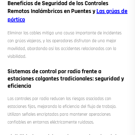
Beneficios de Seguridad de los Controles
Remotos Inalámbricos en Puentes y
Las grúas de
pórtico
Eliminar los cables mitiga una causa importante de incidentes
con grúas viajeras, y los operadores disfrutan de una mejor
movilidad, abordando así los accidentes relacionados con la
visibilidad.
Sistemas de control por radio frente a
estaciones colgantes tradicionales: seguridad y
eficiencia
Los controles por radio reducen los riesgos asociados con
estaciones fijas, mejorando la eficiencia del flujo de trabajo.
Utilizan señales encriptadas para mantener operaciones
confiables en entornos eléctricamente ruidosos.