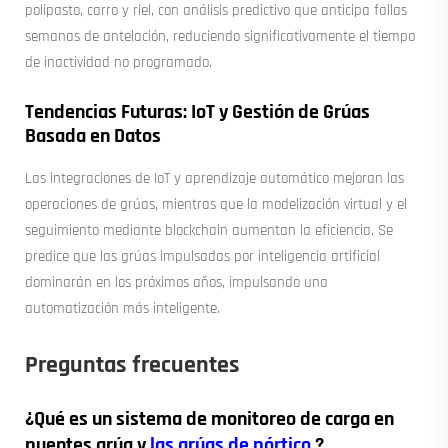
polipasto, carro y riel, con análisis predictivo que anticipa fallas
semanas de antelación, reduciendo significativamente el tiempo
de inactividad no programado.
Tendencias Futuras: IoT y Gestión de Grúas
Basada en Datos
Las integraciones de IoT y aprendizaje automático mejoran las
operaciones de grúas, mientras que la modelización virtual y el
seguimiento mediante blockchain aumentan la eficiencia. Se
predice que las grúas impulsadas por inteligencia artificial
dominarán en los próximos años, impulsando una
automatización más inteligente.
Preguntas frecuentes
¿Qué es un sistema de monitoreo de carga en
puentes grúa y
las grúas de pórtico
?